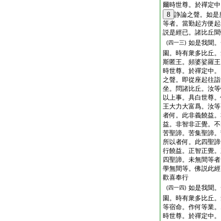
爾時世尊。於禪定中
8
諍論之聲。如是
等者。當勤起方便起
説是經已。諸比丘聞
如是我聞。
(四一三)
園。時有衆多比丘。
斯匿王。頻婆娑羅王
時世尊。於禪定中。
之聲。即從座起往詣
坐。問諸比丘。汝等
以上事。具白世尊。
王大力大富爲。汝等
者何。此非義饒益。
益。非智非正覺。不
苦聖諦。苦集聖諦。
所以者何。此四聖諦
行饒益。正智正覺。
四聖諦。未無間等者
學無間等。佛説此經
歡喜奉行
如是我聞。
(四一四)
園。時有衆多比丘。
等宿命。作何等業。
時世尊。於禪定中。