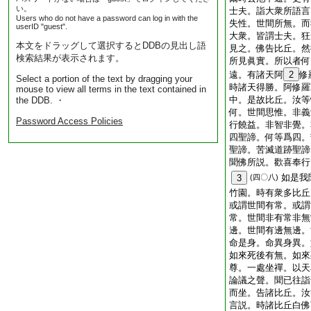
い。
士夫。詣大衆所語言
Users who do not have a password can log in with the
失性。世間所無。而
userID "guest".
大衆。皆謂士夫。狂
本文をドラッグして選択するとDDBの見出し語
見之。佛告比丘。然
検索結果が表示されます。
所見眞實。所以者何
遠。有諸天阿
2
修
Select a portion of the text by dragging your
時諸天得勝。阿修羅
mouse to view all terms in the text contained in
中。是故比丘。汝等
the DDB. ・
何。世間思惟。非義
Password Access Policies
行饒益。非智非覺。
四聖諦。何等爲四。
聖諦。苦滅道跡聖諦
聞佛所説。歡喜奉行
如是我
3
(四〇八)
竹園。時有衆多比丘
或謂世間有常。或謂
常。世間非有常非無
邊。世間有邊無邊。
命是身。命異身異。
如來死後有無。如來
尊。一處坐禪。以天
論議之聲。聞已往詣
而坐。告諸比丘。汝
言説。時諸比丘白佛