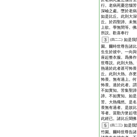
行。老病死憂悲惱苦
深嶮之處。墮於老病
如是比丘。此則大深
丘。於四聖諦。未無
上欲。學無間等。佛
所説。歡喜奉行
如是我
3
(四二二)
園。爾時世尊告諸比
生生於彼中。一向與
座起整衣服。爲佛作
世尊説。此則大熱。
熱過於此者甚可怖畏
丘。此則大熱。亦更
怖畏。無有過上。何
怖畏。過於此者。謂
不如實知。苦集聖諦
諦。不如實知。如是
苦。大熱熾然。是名
畏無有過者。是故比
等者。當勤方便起増
此經已。諸比丘聞佛
如是我
5
(四二三)
竹園。爾時世尊告諸