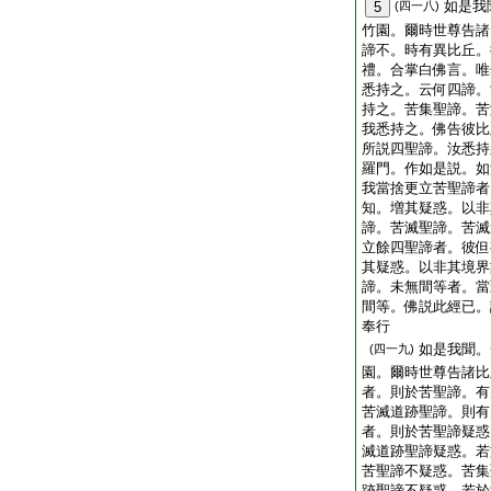
如是我
5
(四一八)
竹園。爾時世尊告諸
諦不。時有異比丘。
禮。合掌白佛言。唯
悉持之。云何四諦。
持之。苦集聖諦。苦
我悉持之。佛告彼比
所説四聖諦。汝悉持
羅門。作如是説。如
我當捨更立苦聖諦者
知。増其疑惑。以非
諦。苦滅聖諦。苦滅
立餘四聖諦者。彼但
其疑惑。以非其境界
諦。未無間等者。當
間等。佛説此經已。
奉行
如是我聞。
(四一九)
園。爾時世尊告諸比
者。則於苦聖諦。有
苦滅道跡聖諦。則有
者。則於苦聖諦疑惑
滅道跡聖諦疑惑。若
苦聖諦不疑惑。苦集
跡聖諦不疑惑。若於