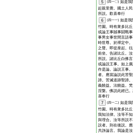
如是我
5
(四一〇)
起親里覺。國土人民
所説。歡喜奉行
如是我
6
(四一一)
竹園。時有衆多比丘
或論王事賊事鬪戰事
事男女事世間言語事
時世尊。於禪定中。
之聲。即從座起。往
前坐。告諸比丘。汝
所説。諸比丘白佛言
或論説王事。如上廣
作是論。論説王事。
者。應當論説此苦聖
諦。苦滅道跡聖諦。
義饒益。法饒益。梵
涅槃。佛説此經已。
喜奉行
如是我
7
(四一二)
竹園。時有衆多比丘
我知法律。汝等不知
與理合。汝等所説不
説者。則在後説。應
共諍論言。我論是汝