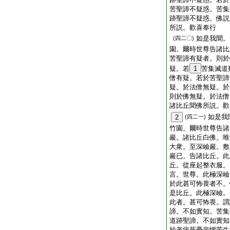
苦聖諦不疑惑。苦集
跡聖諦不疑惑。佛説
所説。歡喜奉行
如是我聞。
(四二〇)
園。爾時世尊告諸比
苦聖諦有疑者。則於
疑。若
1
苦集滅道
僧有疑。若於苦聖諦
疑。於法僧無疑。於
則於佛無疑。於法僧
諸比丘聞佛所説。歡
如是我
2
(四二一)
竹園。爾時世尊告諸
巖。諸比丘白佛。唯
大衆。至深嶮巖。敷
巖已。告諸比丘。此
丘。從座起整衣服。
言。世尊。此極深嶮
於此甚可怖畏者不。
是比丘。此極深嶮。
此者。甚可怖畏。謂
諦。不如實知。苦集
道跡聖諦。不如實知
於老病死憂悲惱苦生