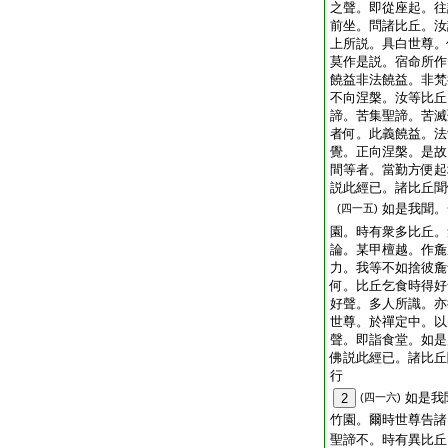
之聲。即從座起。往
前坐。問諸比丘。汝
上所説。具白世尊。
莫作是説。宿命所作
饒益非法饒益。非梵
不向涅槃。汝等比丘
諦。苦集聖諦。苦滅
者何。此義饒益。法
覺。正向涅槃。是故
間等者。當勤方便起
説此經已。諸比丘聞
如是我聞。
(四一五)
園。時有衆多比丘。
論。某甲檀越。作麁
力。我等不如捨彼麁
何。比丘乞食時得好
好聲。多人所識。亦
世尊。於禪定中。以
聲。即詣食堂。如是
佛説此經已。諸比丘
行
如是我
2
(四一六)
竹園。爾時世尊告諸
聖諦不。時有異比丘