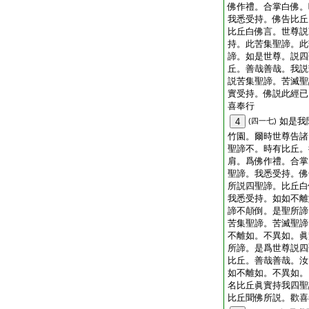
佛作禮。合掌白佛。
我悉受持。佛告比丘
比丘白佛言。世尊説
持。此苦集聖諦。此
諦。如是世尊。説四
丘。善哉善哉。我説
説苦集聖諦。苦滅聖
實受持。佛説此經已
喜奉行
如是我
4
(四一七)
竹園。爾時世尊告諸
聖諦不。時有比丘。
肩。爲佛作禮。合掌
聖諦。我悉受持。佛
所説四聖諦。比丘白
我悉受持。如如不離
諦不顛倒。是聖所諦
苦集聖諦。苦滅聖諦
不離如。不異如。眞
所諦。是爲世尊説四
比丘。善哉善哉。汝
如不離如。不異如。
名比丘眞實持我四聖
比丘聞佛所説。歡喜