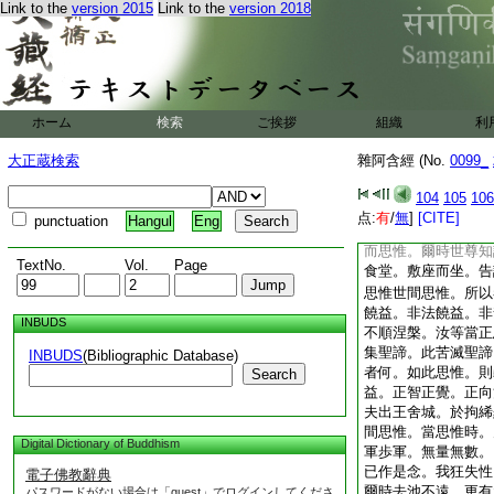
Link to the
version 2015
Link to the
version 2018
於四聖諦。當未無間
上欲。學無間等。佛
所説。歡喜奉行
雜阿含經卷第十五
ホーム
検索
ご挨拶
組織
利
雜阿含經卷第十六
大正蔵検索
雜阿含經 (No.
0099_
宋天竺三藏求那
雜因誦第三品之四
104
105
106
如是
10
(四〇七)
点:
有
/
無
]
[CITE]
punctuation
Hangul
Eng
竹園。時有衆多比丘
而思惟。爾時世尊知
TextNo.
Vol.
Page
食堂。敷座而坐。告
思惟世間思惟。所以
饒益。非法饒益。非
INBUDS
不順涅槃。汝等當正
集聖諦。此苦滅聖諦
INBUDS
(Bibliographic Database)
者何。如此思惟。則
Search
益。正智正覺。正向
夫出王舍城。於拘絺
間思惟。當思惟時。
Digital Dictionary of Buddhism
軍歩軍。無量無數。
已作是念。我狂失性
電子佛教辭典
爾時去池不遠。更有
パスワードがない場合は「guest」でログインしてくださ