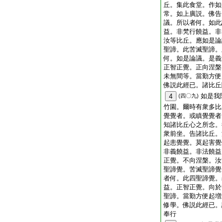
丘。集此食堂。作如
常。如上廣説。佛告
議。所以者何。如此
益。非梵行饒益。非
汝等比丘。應如是論
聖諦。此苦滅聖諦。
何。如是論議。是義
正智正覺。正向涅槃
未無間等。當勤方便
佛説此經已。諸比丘
如是我
4
(四〇九)
竹園。爾時有衆多比
覺覺者。或瞋覺覺者
知諸比丘心之所念。
衆前坐。告諸比丘。
起恚覺覺。莫起害覺
非義饒益。非法饒益
正覺。不向涅槃。汝
聖諦覺。苦滅聖諦覺
者何。此四聖諦覺。
益。正智正覺。向於
聖諦。當勤方便起増
修學。佛説此經已。
奉行