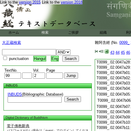
Link to the
version 2015
Link to the
version 2018
T0099_.02.0047a17
T0099_.02.0047a18
T0099_.02.0047a19
T0099_.02.0047a20
T0099_.02.0047a21
T0099_.02.0047a22
ホーム
検索
ご挨拶
組織
利
T0099_.02.0047a23
T0099_.02.0047a24
大正蔵検索
雜阿含經 (No.
0099_
T0099_.02.0047a25
T0099_.02.0047a26
43
44
45
46
T0099_.02.0047a27
punctuation
Hangul
Eng
T0099_.02.0047a28
T0099_.02.0047a29
TextNo.
Vol.
Page
T0099_.02.0047b01
T0099_.02.0047b02
T0099_.02.0047b03
INBUDS
T0099_.02.0047b04
INBUDS
(Bibliographic Database)
T0099_.02.0047b05
Search
T0099_.02.0047b06
T0099_.02.0047b07
T0099_.02.0047b08
T0099_.02.0047b09
Digital Dictionary of Buddhism
T0099_.02.0047b10
電子佛教辭典
T0099_.02.0047b11
パスワードがない場合は「guest」でログインしてくださ