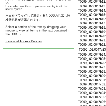
T0099_.02.0047b12
い。
T0099_.02.0047b13
Users who do not have a password can log in with the
userID "guest".
T0099_.02.0047b14
T0099_.02.0047b15
本文をドラッグして選択するとDDBの見出し語
T0099_.02.0047b16
検索結果が表示されます。
T0099_.02.0047b17
Select a portion of the text by dragging your
T0099_.02.0047b18
mouse to view all terms in the text contained in
T0099_.02.0047b19
the DDB. ・
T0099_.02.0047b20
T0099_.02.0047b21
Password Access Policies
T0099_.02.0047b22
T0099_.02.0047b23
T0099_.02.0047b24
T0099_.02.0047b25
T0099_.02.0047b26
T0099_.02.0047b27
T0099_.02.0047b28
T0099_.02.0047b29
T0099_.02.0047c01
T0099_.02.0047c02
T0099_.02.0047c03
T0099_.02.0047c04
T0099_.02.0047c05
T0099_.02.0047c06