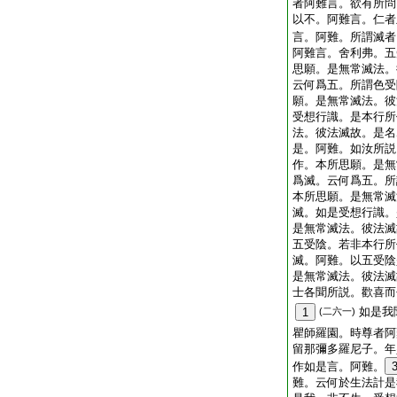
者阿難言。欲有所問
以不。阿難言。仁者
言。阿難。所謂滅者
阿難言。舍利弗。五
思願。是無常滅法。
云何爲五。所謂色受
願。是無常滅法。彼
受想行識。是本行所
法。彼法滅故。是名
是。阿難。如汝所説
作。本所思願。是無
爲滅。云何爲五。所
本所思願。是無常滅
滅。如是受想行識。
是無常滅法。彼法滅
五受陰。若非本行所
滅。阿難。以五受陰
是無常滅法。彼法滅
士各聞所説。歡喜而
如是我
1
(二六一)
瞿師羅園。時尊者阿
留那彌多羅尼子。年
作如是言。阿難。
難。云何於生法計是