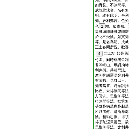
如實見。不無間等。
成就此法者。名有無
明。誰有此明。舍利
知。舍利弗言。色如
色
2
離。如實知。
集識滅識味識患識離
於此五受陰。如實知
等。是名爲明。成就
正士各聞所説。歡喜
如是我
4
(二五九)
竹園。爾時尊者舍利
耆闍崛山。摩訶拘絺
利弗所。共相問訊。
摩訶拘絺羅語舍利弗
有閑暇。見答以不。
知者當答。時摩訶拘
比丘。未得無間等法
方便求。思惟何等法
得無間等法。欲求無
受陰爲病爲癰爲刺爲
所以者何。是所應處
陰。精勤思惟。得須
得須陀洹果證已。欲
思惟何等法。舍利弗