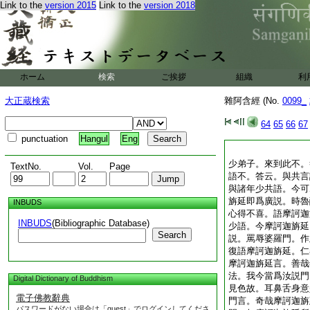
Link to the
version 2015
Link to the
version 2018
ホーム
検索
ご挨拶
組織
利
大正蔵検索
雜阿含經 (No.
0099_
64
65
66
67
punctuation
Hangul
Eng
少弟子。來到此不。
TextNo.
Vol.
Page
語不。答云。與共言
與諸年少共語。今可
旃延即爲廣説。時魯
INBUDS
心得不喜。語摩訶迦
INBUDS
(Bibliographic Database)
少語。今摩訶迦旃延
Search
説。罵辱婆羅門。作
復語摩訶迦旃延。仁
摩訶迦旃延言。善哉
法。我今當爲汝説門
Digital Dictionary of Buddhism
見色故。耳鼻舌身意
電子佛教辭典
門言。奇哉摩訶迦旃
パスワードがない場合は「guest」でログインしてくださ