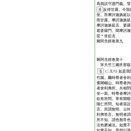
爲我説守護門義。譬
4
反得甘露。今我
坐。而摩訶迦旃延以
雨甘露。摩訶迦旃延
摩訶迦旃延言。婆羅
遮婆羅門。聞摩訶迦
從＊坐起去
雜阿含經卷第九
雜阿含經卷第十
宋天竺三藏求那
如是我
5
(二五六)
竹園。爾時尊者舍利
耆闍崛山。時尊者拘
者舍利弗所。共相問
坐一面。時尊者摩訶
欲有所問。寧有閑暇
隨仁所問。知者當説
言。所謂無明。云何
利弗答言。無明者謂
所不知。謂色無常色
法色磨滅法。如實不
如實不知。受想行識