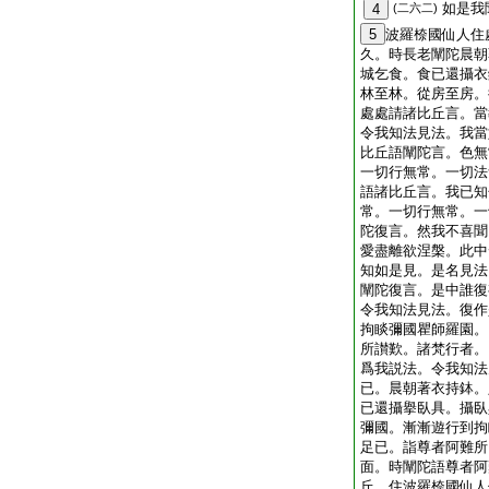
如是我
4
(二六二)
5
波羅㮈國仙人住
久。時長老闡陀晨朝
城乞食。食已還攝衣
林至林。從房至房。
處處請諸比丘言。當
令我知法見法。我當
比丘語闡陀言。色無
一切行無常。一切法
語諸比丘言。我已知
常。一切行無常。一
陀復言。然我不喜聞
愛盡離欲涅槃。此中
知如是見。是名見法
闡陀復言。是中誰復
令我知法見法。復作
拘睒彌國瞿師羅園。
所讃歎。諸梵行者。
爲我説法。令我知法
已。晨朝著衣持鉢。
已還攝擧臥具。攝臥
彌國。漸漸遊行到拘
足已。詣尊者阿難所
面。時闡陀語尊者阿
丘。住波羅㮈國仙人