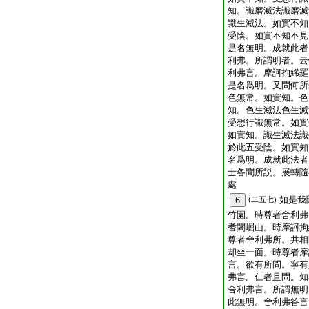
知。識磨滅法識磨滅
識生滅法。如實不知
受陰。如實不知不見
是名無明。成就此者
利弗。所謂明者。云
利弗言。摩訶拘絺羅
是名爲明。又問何所
色無常。如實知。色
知。色生滅法色生滅
受想行識無常。如實
如實知。識生滅法識
於此五受陰。如實知
名爲明。成就此法者
士各聞所説。展轉隨
處
如是我
6
(二五七)
竹園。時尊者舍利弗
耆闍崛山。時摩訶拘
尊者舍利弗所。共相
却坐一面。時尊者摩
言。欲有所問。寧有
弗言。仁者且問。知
舍利弗言。所謂無明
此無明。舍利弗答言