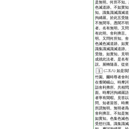
是無明。何所不知。
色滅道跡。不如實知
知。識集識滅識滅道
拘絺羅。於此五受陰
不無間等。愚闇不明
者。名有無明。又問
有此明。舍利弗言。
明。又問何所知。舍
色滅色滅道跡。如實
識集識滅識滅道跡。
受陰。如實知。見明
成就此法者。是名有
説。展轉隨喜。從坐
如是我
1
(二五八)
竹園。爾時尊者舍利
在耆闍崛山。時摩訶
詣舍利弗所。共相問
面。時摩訶拘絺羅語
者寧有閑暇。見答以
問。知者當答。時摩
所謂無明。無明者爲
舍利弗言。不知是無
如實知。色集色滅色
受想行識。識集識滅
知。摩訶拘絺羅。於