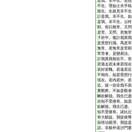
是我。非不生。受想
不生。譬如士夫手執
面生。生故見非不生
計是我。非不生。如
是我。非不生。云何
耶。答曰無常。又問
是苦。又問。若無常
子於中。復計我異我
是受想行識。爲是常
無常。若無常是苦耶
常苦者。是變易法。
計我異我相在不。答
若過去若未來若現在
若好若醜。若遠若近
不相在。如是受想行
現在。若内若外。若
近。彼一切非我不異
實觀察。不如是觀者
離欲解脱。我生已盡
自知不受後有。如是
欲解脱。我生已盡。
知不受後有。諸比丘
有大饒益。我從彼尊
垢得法眼淨。我從是
説。非餘外道沙門婆