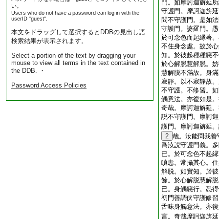
門。如摩訶迦旃延所
い。
守護門。摩訶迦旃延
Users who do not have a password can log in with the
userID "guest".
問不守護門。是如法
守護門。婆羅門。愚
本文をドラッグして選択するとDDBの見出し語
於可念色而起縁著。
検索結果が表示されます。
不住身念處。故於心
知。於彼起種種惡不
Select a portion of the text by dragging your
mouse to view all terms in the text contained in
於心解脱慧解脱。妨
the DDB. ・
慧解脱不滿故。身滿
寂靜。以不寂靜故。
Password Access Policies
不守護。不修習。如
觸意法。亦復如是。
奇哉。摩訶迦旃延。
説不守護門。摩訶迦
護門。摩訶迦旃延。
2
哉。汝能問我善
爲汝説守護門義。多
已。於可念色不起縁
瞋恚。常攝其心。住
解脱。如實知。於彼
餘。於心解脱慧解脱
已。身觸惡行。悉得
初門善調伏守護修習
舌味身觸意法。亦復
言。奇哉摩訶迦旃延