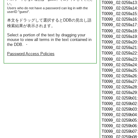
T0099_.02.0259a13
い。
T0099_.02.0259a14
Users who do not have a password can log in with the
userID "guest".
T0099_.02.0259a15
T0099_.02.0259a16
本文をドラッグして選択するとDDBの見出し語
T0099_.02.0259a17
検索結果が表示されます。
T0099_.02.0259a18
Select a portion of the text by dragging your
T0099_.02.0259a19
mouse to view all terms in the text contained in
T0099_.02.0259a20
the DDB. ・
T0099_.02.0259a21
T0099_.02.0259a22
Password Access Policies
T0099_.02.0259a23
T0099_.02.0259a24
T0099_.02.0259a25
T0099_.02.0259a26
T0099_.02.0259a27
T0099_.02.0259a28
T0099_.02.0259a29
T0099_.02.0259b01
T0099_.02.0259b02
T0099_.02.0259b03
T0099_.02.0259b04
T0099_.02.0259b05
T0099_.02.0259b06
T0099_.02.0259b07
T0099_.02.0259b08