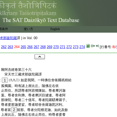
用条件
使い方
English
求那跋陀羅
譯 ) in Vol. 00
262
263
264
265
266
267
268
269
270
271
272
273
274
[行番号:
有
/
:
雜阿含經卷第三十六
:
宋天竺三藏求那跋陀羅譯
:
如是我聞。一時佛住舍衞國祇樹給
1
(九九三)
:
孤獨園。時有諸上座比丘。隨佛左右依
:
止而住。所謂尊者阿若憍陳如。尊者摩訶迦
:
葉。尊者舍利弗。尊者摩訶目揵連。尊者阿
:
那律陀。尊者二十億耳。尊者陀羅驃摩羅子。
:
尊者婆那迦婆娑。尊者耶舍舍羅迦毘訶利。
:
尊者富
2
留那。尊者分陀檀尼迦。如此及餘
:
上座比丘。隨佛左右依止而住。時尊者婆耆