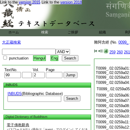
Link to the
version 2015
Link to the
version 2018
ホーム
検索
ご挨拶
組織
利
大正蔵検索
雜阿含經 (No.
0099_
259
260
261
punctuation
Hangul
Eng
T0099_.02.0259a01:
TextNo.
Vol.
Page
T0099_.02.0259a02:
T0099_.02.0259a03
T0099_.02.0259a04
INBUDS
T0099_.02.0259a05
INBUDS
(Bibliographic Database)
T0099_.02.0259a06
Search
T0099_.02.0259a07
T0099_.02.0259a08
T0099_.02.0259a09
T0099_.02.0259a10
Digital Dictionary of Buddhism
T0099_.02.0259a11
電子佛教辭典
T0099_.02.0259a12
パスワードがない場合は「guest」でログインしてくださ