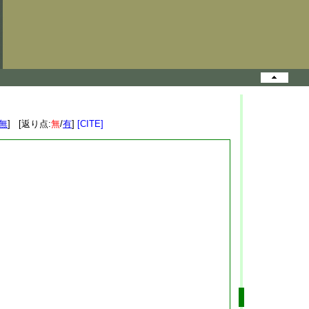
無
] [返り点:
無
/
有
]
[CITE]