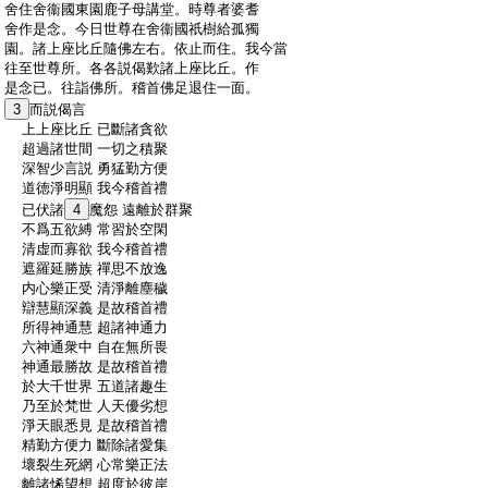
:
舍住舍衞國東園鹿子母講堂。時尊者婆耆
:
舍作是念。今日世尊在舍衞國祇樹給孤獨
:
園。諸上座比丘隨佛左右。依止而住。我今當
:
往至世尊所。各各説偈歎諸上座比丘。作
:
是念已。往詣佛所。稽首佛足退住一面。
:
3
而説偈言
:
上上座比丘 已斷諸貪欲
:
超過諸世間 一切之積聚
:
深智少言説 勇猛勤方便
:
道徳淨明顯 我今稽首禮
:
已伏諸
4
魔怨 遠離於群聚
:
不爲五欲縛 常習於空閑
:
清虚而寡欲 我今稽首禮
:
遮羅延勝族 禪思不放逸
:
内心樂正受 清淨離塵穢
:
辯慧顯深義 是故稽首禮
:
所得神通慧 超諸神通力
:
六神通衆中 自在無所畏
:
神通最勝故 是故稽首禮
:
於大千世界 五道諸趣生
:
乃至於梵世 人天優劣想
:
淨天眼悉見 是故稽首禮
:
精勤方便力 斷除諸愛集
:
壞裂生死網 心常樂正法
:
離諸悕望想 超度於彼岸