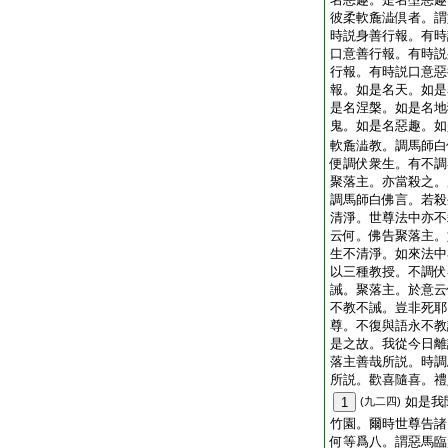
彼柔軟麁澁倶者。謂
時説身善行報。有時
口意善行報。有時説
行報。有時説口意惡
報。如是名天。如是
是名涅槃。如是名地
鬼。如是名惡趣。如
軟麁澁教。調馬師白
便調伏衆生。有不調
聚落主。亦當殺之。
調馬師白佛言。若殺
清淨。世尊法中亦不
云何。佛告聚落主。
生不清淨。如來法中
以三種教授。不調伏
誡。聚落主。於意云
不教不誡。豈非死耶
尊。不復與語永不教
是之故。我從今日離
落主善哉所説。時調
所説。歡喜隨喜。禮
如是我
1
(九二四)
竹園。爾時世尊告諸
何等爲八。謂惡馬臨