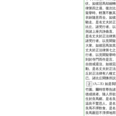
伏。如彼惡馬却縮轉
律第四之過。復次比
疑擧時。輕蔑不數其
衣鉢隨意而去。如彼
馳走。是名丈夫於正
比丘。諸梵行者。以
與諸上座共諍曲直。
是名丈夫於正法律第
諸梵行者。以見聞疑
大衆。如彼惡馬加其
丈夫於正法律第七之
行者。以見聞疑擧時
到於寺門而作是言。
自捨戒退沒。如彼惡
動。是名丈夫於正法
丘於正法律有八種丈
已。諸比丘聞佛所説
如是我
2
(九二五)
竹園。爾時世尊告諸
徳成就者。隨人所欲
生於良馬郷。是名良
温良不驚恐人。是名
良馬不擇飮食。是名
良馬厭惡不淨擇地而