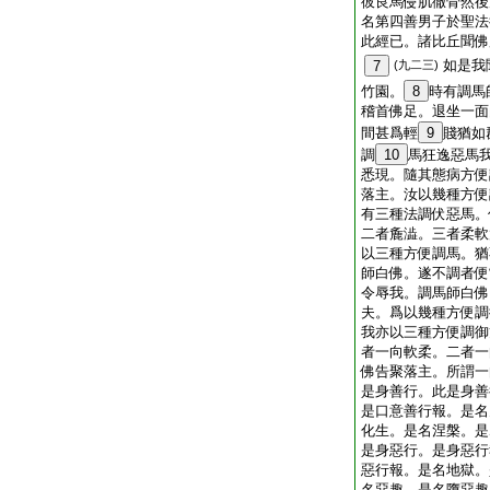
彼良馬侵肌徹骨然後
名第四善男子於聖法
此經已。諸比丘聞佛
如是我
7
(九二三)
竹園。
8
時有調馬
稽首佛足。退坐一面
間甚爲輕
9
賤猶如
調
10
馬狂逸惡馬
悉現。隨其態病方便
落主。汝以幾種方便
有三種法調伏惡馬。
二者麁澁。三者柔軟
以三種方便調馬。猶
師白佛。遂不調者便
令辱我。調馬師白佛
夫。爲以幾種方便調
我亦以三種方便調御
者一向軟柔。二者一
佛告聚落主。所謂一
是身善行。此是身善
是口意善行報。是名
化生。是名涅槃。是
是身惡行。是身惡行
惡行報。是名地獄。
名惡趣。是名墮惡趣