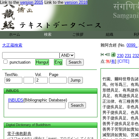
Link to the
version 2015
Link to the
version 2018
ホーム
検索
ご挨拶
組織
利
大正蔵検索
雜阿含經 (No.
0099_
230
231
232
点:
無
/
有
]
[CITE]
punctuation
Hangul
Eng
TextNo.
Vol.
Page
竹園。爾時世尊告諸
馬。何等爲三。有馬
形體具足。有馬捷疾
INBUDS
具足。有馬捷疾具足
INBUDS
(Bibliographic Database)
正法律。有三種善男
Search
子捷疾具足。非色具
男子捷疾具足。色具
男子捷疾具足。色具
善男子捷疾具足非色
Digital Dictionary of Buddhism
善男子苦聖諦如實知
電子佛教辭典
滅聖諦如實知。苦滅
パスワードがない場合は「guest」でログインしてくださ