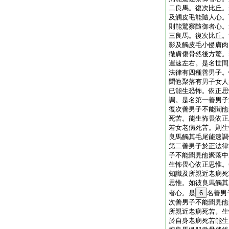
二良馬。復次比丘。
及觸皮毛能隨人心。
則能驚察隨御者心。
三良馬。復次比丘。
影及觸皮毛小侵膚肉
徹膚傷骨然後方驚。
遲速左右。是名世間
法律有四種善男子。
聞他聚落有男子女人
已能生恐怖。依正思
調。是名第一善男子
復次善男子不能聞他
死苦。能生怖畏依正
若女老病死苦。則生
良馬觸其毛尾能速調
第二善男子於正法律
子不能聞見他聚落中
生怖畏心依正思惟。
知識及所親近老病死
思惟。如彼良馬觸其
者心。是
6
名善男
次善男子不能聞見他
所親近老病死苦。生
於自身老病死苦能生