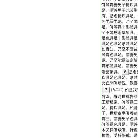
何等爲善男子捷疾具
足。謂善男子此苦聖
有。是名捷疾具足。
阿毘曇毘尼。乃至能
足。何等爲非形體具
至不能感湯藥衆具。
足色具足非形體具足
具足色具足形體具足
如實知。乃至不受後
等爲色具足。謂善男
尼。乃至能爲決定解
爲形體具足。謂善男
湯藥衆具。
6
是名
疾具足色具足。形體
比丘聞佛所説。歡喜
如是我
7
(九二〇)
竹園。爾時世尊告諸
王所服乘。何等爲三
足。捷疾具足。如是
子。世所奉事供養恭
爲三。謂善男子色具
何等爲色具足。謂善
木叉律儀咸儀。行處
怖畏。受持學戒。是