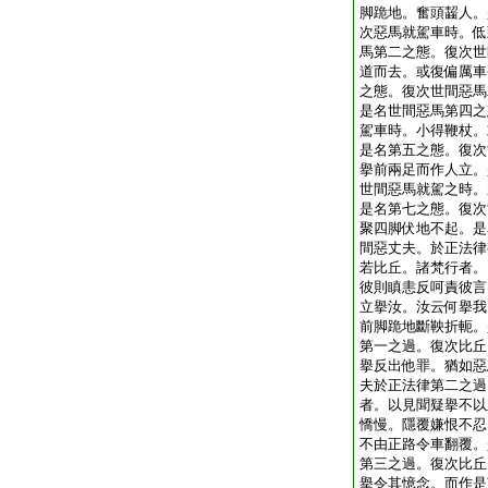
脚跪地。奮頭齧人。
次惡馬就駕車時。低
馬第二之態。復次世
道而去。或復偏厲車
之態。復次世間惡馬
是名世間惡馬第四之
駕車時。小得鞭杖。
是名第五之態。復次
擧前兩足而作人立。
世間惡馬就駕之時。
是名第七之態。復次
聚四脚伏地不起。是
間惡丈夫。於正法律
若比丘。諸梵行者。
彼則瞋恚反呵責彼言
立擧汝。汝云何擧我
前脚跪地斷鞅折軛。
第一之過。復次比丘
擧反出他罪。猶如惡
夫於正法律第二之過
者。以見聞疑擧不以
憍慢。隱覆嫌恨不忍
不由正路令車翻覆。
第三之過。復次比丘
擧令其憶念。而作是