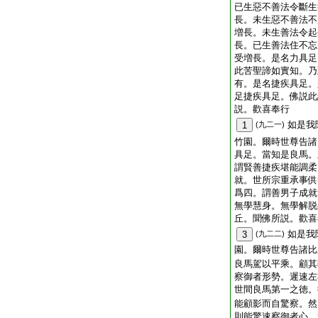
已生惡不善法令斷生
長。未生惡不善法不
増長。未生善法令起
長。已生善法住不忘
受増長。是名力具足
此苦聖諦如實知。乃
有。是名捷疾具足。
足捷疾具足。佛説此
説。歡喜奉行
如是我
1
(九二一)
竹園。爾時世尊告諸
具足。當知是良馬。
謂賢善捷疾堪能調柔
就。世所宗重承事供
爲四。謂善男子成就
無學慧身。無學解脱
丘。聞佛所説。歡喜
如是我
3
(九二二)
園。爾時世尊告諸比
良馬駕以平乘。顧其
察御者形勢。遲速左
世間良馬第一之徳。
能顧影而自驚察。然
則能驚速察御者心。