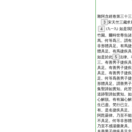
雜阿含經卷第三十三
3
宋天竺三藏
如是我
4
(九一九)
竹園。爾時世尊告諸
馬。何等爲三。謂有
非形體具足。有馬捷
體具足。有馬捷疾具
如是於此
5
法律。
三。有善男子捷疾具
具足。有善男子捷疾
具足。有善男子捷疾
足。何等爲善男子捷
形體具足。謂善男子
集聖諦如實知。此苦
道跡聖諦如實知。如
心解脱。有有漏心解
生已盡。梵行已立。
有。是名捷疾具足。
阿毘曇律。乃至不能
不具足。何等非形體
乃至不感湯藥衆具。
名善男子捷疾具足非