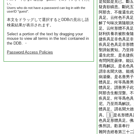
是知如是見已。斷五
い。
疑貪欲瞋恚。斷此五
Users who do not have a password can log in with the
userID "guest".
阿那含。不復還生此
具足。云何色不具足
本文をドラッグして選択するとDDBの見出し語
解了句味次第隨順決
検索結果が表示されます。
足。云何形體不具足
財利供養衣被飮食隨
Select a portion of the text by dragging your
mouse to view all terms in the text contained in
捷疾具足非色具足非
the DDB. ・
疾具足色具足非形體
聖諦如實知。乃至得
Password Access Policies
還生此世。是名捷疾
有問阿毘曇律。能以
而爲解説。是名色具
謂非名聞大徳。能感
病湯藥。是名善男子
體具足。何等爲善男
體具足。謂善男子此
阿那含生般涅槃。不
疾具足。何等爲色具
尼。乃至而爲解説。
體具足。謂名聞大徳
具。
1
是名形體具
色具足形體具足。佛
佛所説。歡喜奉行
雜阿含經卷第三十二