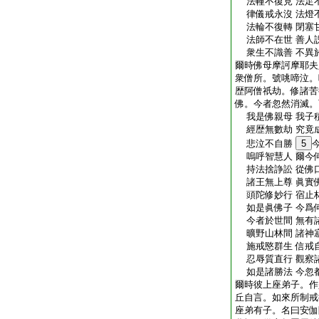
法幢不復見 法足
律儀戒永沒 法燈
法輪不復轉 閉塞
法師不在世 善人
衆生不識善 不異
爾時佛母摩訶摩耶夫
衆僧所。號咷啼泣。
歴阿僧祇劫。修諸苦
佛。今者忽然消滅。
我是佛親母 我子
經歴無數劫 究竟
悲泣不自勝
5
嗚呼智慧人 爾今
持法捨諍訟 從佛
諸王無上尊 眞實
頭陀修妙行 宿止
如是眞佛子 今爲
今者於世間 無有
曠野山林間 諸神
施戒愍群生 信戒
忍辱質直行 觀察
如是諸勝法 今忽
爾時彼上座弟子。作
丘自言。如來所制戒
座弟有子。名曰安伽