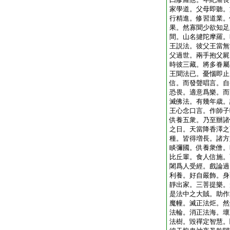
家學道。父母即聽。
行精進。修習道業。
果。然寡聞少欲知足
間。山名揵陀摩羅。
王説法。彼父王當無
父過世。兩手抱父屍
時彼三藏。將多眷屬
王聞法已。憂惱即止
信。而發聲唱言。自
恐畏。適意爲樂。而
滅佛法。有幾年歳。
王心念口言。作師子
供養五衆。乃至辦諸
之日。天當降香澤之
種。皆得増長。諸方
睒彌國。供養衆僧。
比丘輩。食人信施。
闍爲人受經。戲論過
利養。好自嚴飾。身
靜出家。三菩提樂。
是法中之大賊。助作
魔幢。滅正法炬。然
法輪。消正法海。壞
法樹。毀禪定智慧。