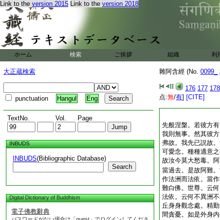
Link to the
version 2015
Link to the
version 2018
ホーム
検索
ご挨拶
組織
利
大正蔵検索
雜阿含經 (No.
0099_
176
177
178
点:
無
/
有
]
[CITE]
punctuation
Hangul
Eng
TextNo.
Vol.
Page
先般涅槃。若彼方有
我則無事。然其彼方
弗故。我先已説故。
INBUDS
可愛念。種種適意之
INBUDS
(Bibliographic Database)
故汝今莫大愁毒。阿
Search
當過去。是故阿難。
作法洲而法依。當作
難白佛。世尊。云何
法依。云何不異洲不
Digital Dictionary of Buddhism
丘身身觀念處。精勤
電子佛教辭典
間貪憂。如是外身内
パスワードがない場合は「guest」でログインしてくださ