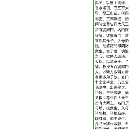
與子。以髻中明珠。
香水灌頂。召五百大
冑。從王出征。與四
都盡。王閻浮提。治
爾時世尊告四大天王
當有婆羅門。名曰阿
經論。彼婆羅門。當
來與其作子。入母胎
議。彼婆羅門即問諸
衆生。當了達一切論
之心。欲將人論議。
母胎。以爲童子。了
論。教授五百婆羅門
人。以醫方教醫方者
有衆多弟子故。名曰
求出家學道。乃至父
我法中。出家學道。
巧妙。言語談説。攝
又復世尊告四大天王
當有大商主。名曰須
母胎。彼衆生。入母
諸邪想。諸根寂靜。
師答曰。胎中衆生。
是乃至諸根寂靜。至
曰修羅他。年紀漸長