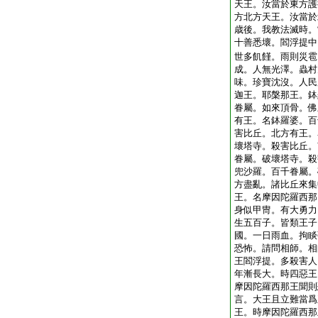
天王。汝當於東方護
方北方天王。汝當於
歳後。我教法滅時。
十善悉壞。閻浮提中
世多飢饉。雨則災雹
成。人無光澤。蟲村
味。珍寶沈沒。人民
迦王。耶槃那王。鉢
眷屬。如來頂骨。佛
有王。名鉢羅婆。百
害比丘。北方有王。
壞塔寺。殺害比丘。
眷屬。破壞塔寺。殺
兜沙羅。百千眷屬。
方盡亂。諸比丘來集
王。名摩因陀羅西那
身似甲冑。有大勇力
生五百子。皆類王子
國。一日雨血。拘睒
恐怖。請問相師。相
王閻浮提。多殺害人
年漸長大。時四惡王
摩因陀羅西那王聞則
言。大王且立難當爲
王。時摩因陀羅西那