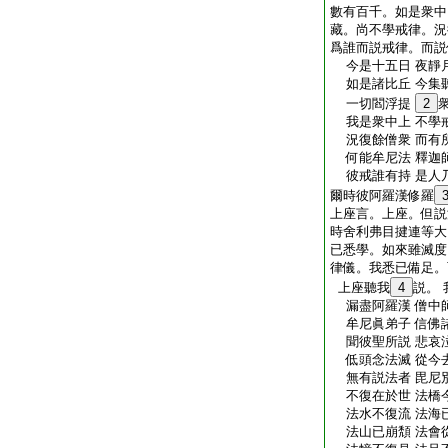
數有百千。如是衆中
藏。尚不學戒律。況
爲誰而説戒律。而説
今是十五日 夜靜
如是諸比丘 今集
一切閻浮提
2
我是衆中上 不學
況復餘僧衆 而有
何能牟尼法 釋迦
彼戒誰有持 是人
爾時彼阿羅漢修羅
上座言。上座。但説
時舍利弗目揵連等大
已悉學。如來雖滅度
律儀。我悉已備足。
上座聽我
4
説。
漏盡阿羅漢 僧中
牟尼眞弟子 信佛
聞彼聖所説 悲哀
低頭念法滅 從今
無有説法者 毘尼
不復在於世 法橋
法水不復流 法海
法山已崩頽 法會