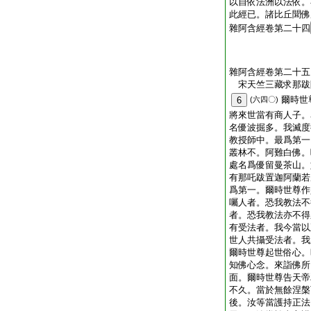
以自依法洲以法依。
此經已。諸比丘聞佛
雜阿含經卷第二十四
雜阿含經卷第二十五
宋天竺三藏求那
爾時世
6
(六四〇)
將來世當有商人子。
名優波掘多。我滅度
教授師中。最爲第一
叢林不。阿難白佛。
處名爲優留曼茶山。
有那吒跋置迦阿蘭若
爲第一。爾時世尊作
囑人者。恐我教法不
者。恐我教法亦不得
有受法者。我今當以
世人共攝受法者。我
爾時世尊起世俗心。
知佛心念。來詣佛所
面。爾時世尊告天帝
不久。當於無餘涅槃
後。汝等當護持正法