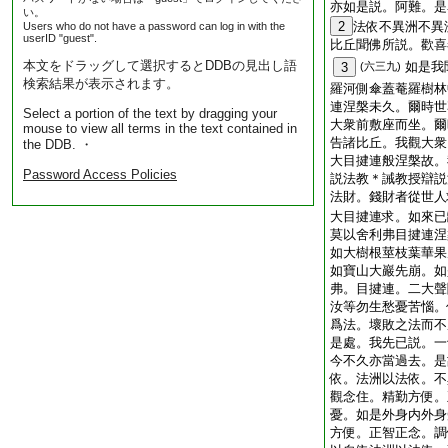
亦如是説。阿難。是
い。
2
法依不異洲不異
Users who do not have a password can log in with the
userID "guest".
比丘聞佛所説。歡喜
本文をドラッグして選択するとDDBの見出し語
如是我
3
(六三九)
検索結果が表示されます。
羅河側傘蓋菴羅樹林
連涅槃未久。爾時世
Select a portion of the text by dragging your
大衆前敷座而坐。爾
mouse to view all terms in the text contained in
告諸比丘。我觀大衆
the DDB. ・
大目揵連般涅槃故。
Password Access Policies
説法教＊誡教授辯説
法財。錢財者從世人
大目揵連求。如來已
莫以舍利弗目揵連涅
如大樹根莖枝葉華果
如寶山大巖先崩。如
弗。目揵連。二大聲
汝等勿生愁憂苦惱。
爲法。壞敗之法而不
是處。我先已説。一
今不久亦當過去。是
依。法洲以法依。不
觀念住。精勤方便。
憂。如是外身内外身
方便。正智正念。調