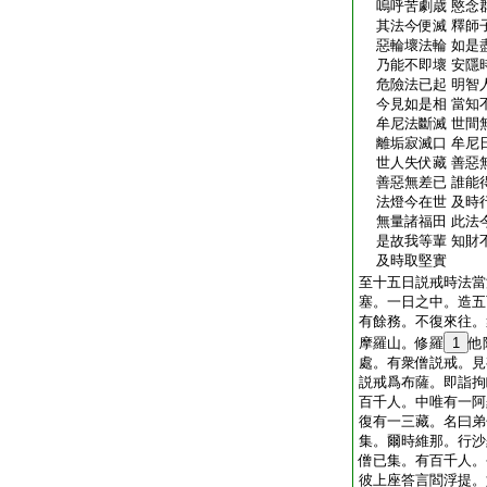
嗚呼苦劇歳 愍念
其法今便滅 釋師
惡輪壞法輪 如是
乃能不即壞 安隱
危險法已起 明智
今見如是相 當知
牟尼法斷滅 世間
離垢寂滅口 牟尼
世人失伏藏 善惡
善惡無差已 誰能
法燈今在世 及時
無量諸福田 此法
是故我等輩 知財
及時取堅實
至十五日説戒時法當
塞。一日之中。造五
有餘務。不復來往。
摩羅山。修羅
1
他
處。有衆僧説戒。見
説戒爲布薩。即詣拘
百千人。中唯有一阿
復有一三藏。名曰弟
集。爾時維那。行沙
僧已集。有百千人。
彼上座答言閻浮提。