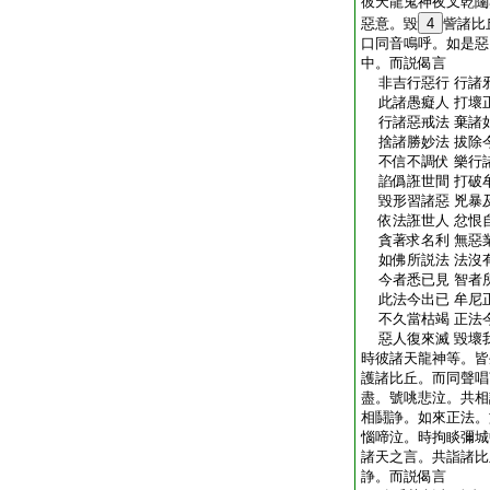
彼天龍鬼神夜叉乾闥
惡意。毀
4
訾諸比
口同音鳴呼。如是惡
中。而説偈言
非吉行惡行 行諸
此諸愚癡人 打壞
行諸惡戒法 棄諸
捨諸勝妙法 拔除
不信不調伏 樂行
諂僞誑世間 打破
毀形習諸惡 兇暴
依法誑世人 忿恨
貪著求名利 無惡
如佛所説法 法沒
今者悉已見 智者
此法今出已 牟尼
不久當枯竭 正法
惡人復來滅 毀壞
時彼諸天龍神等。皆
護諸比丘。而同聲唱
盡。號咷悲泣。共相
相鬪諍。如來正法。
惱啼泣。時拘睒彌城
諸天之言。共詣諸比
諍。而説偈言