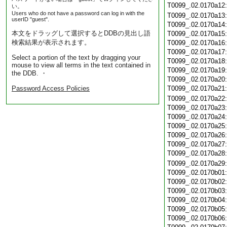
T0099_.02.0170a12
い。
Users who do not have a password can log in with the
T0099_.02.0170a13
userID "guest".
T0099_.02.0170a14
本文をドラッグして選択するとDDBの見出し語
T0099_.02.0170a15
検索結果が表示されます。
T0099_.02.0170a16
T0099_.02.0170a17
Select a portion of the text by dragging your
T0099_.02.0170a18
mouse to view all terms in the text contained in
T0099_.02.0170a19
the DDB. ・
T0099_.02.0170a20
Password Access Policies
T0099_.02.0170a21
T0099_.02.0170a22
T0099_.02.0170a23
T0099_.02.0170a24
T0099_.02.0170a25
T0099_.02.0170a26
T0099_.02.0170a27
T0099_.02.0170a28
T0099_.02.0170a29
T0099_.02.0170b01
T0099_.02.0170b02
T0099_.02.0170b03
T0099_.02.0170b04
T0099_.02.0170b05
T0099_.02.0170b06