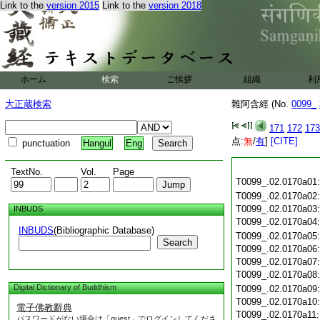
Link to the
version 2015
Link to the
version 2018
ホーム
検索
ご挨拶
組織
利
大正蔵検索
雜阿含經 (No.
0099_
171
172
173
点:
無
/
有
]
[CITE]
punctuation
Hangul
Eng
TextNo.
Vol.
Page
T0099_.02.0170a01
T0099_.02.0170a02
T0099_.02.0170a03
INBUDS
T0099_.02.0170a04
INBUDS
(Bibliographic Database)
T0099_.02.0170a05
Search
T0099_.02.0170a06
T0099_.02.0170a07
T0099_.02.0170a08
Digital Dictionary of Buddhism
T0099_.02.0170a09
T0099_.02.0170a10
電子佛教辭典
T0099_.02.0170a11
パスワードがない場合は「guest」でログインしてくださ