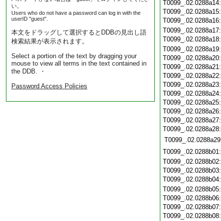
T0099_.02.0288a14
い。
T0099_.02.0288a15
Users who do not have a password can log in with the
userID "guest".
T0099_.02.0288a16
T0099_.02.0288a17
本文をドラッグして選択するとDDBの見出し語
T0099_.02.0288a18
検索結果が表示されます。
T0099_.02.0288a19
Select a portion of the text by dragging your
T0099_.02.0288a20
mouse to view all terms in the text contained in
T0099_.02.0288a21
the DDB. ・
T0099_.02.0288a22
T0099_.02.0288a23
Password Access Policies
T0099_.02.0288a24
T0099_.02.0288a25
T0099_.02.0288a26
T0099_.02.0288a27
T0099_.02.0288a28
T0099_.02.0288a29
T0099_.02.0288b01
T0099_.02.0288b02
T0099_.02.0288b03
T0099_.02.0288b04
T0099_.02.0288b05
T0099_.02.0288b06
T0099_.02.0288b07
T0099_.02.0288b08