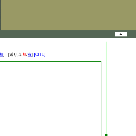
無
] [返り点:
無
/
有
]
[CITE]