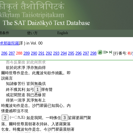
:
時魔波旬作是念。沙門瞿曇已知我心。内
:
懷憂慼即沒不現
:
如是我聞。一時佛住欝鞞羅處尼連
7
(一〇九四)
:
禪河側菩提樹下初成正覺。爾時世尊獨一
:
靜處。專心禪思作如是念。我今解脱苦行。
:
善哉。我今善解脱苦行。先修正願。今已果
用条件
使い方
English
:
得無上菩提。時魔波旬作是念。今沙門瞿曇
:
住欝鞞羅處尼連禪河側菩提樹下。初成正
求那跋陀羅
譯 ) in Vol. 00
:
覺。我今當往爲作留難。即化作年少。住於
:
佛前而説偈言
286
287
288
289
290
291
292
293
294
295
296
297
298
[行番号:
有
/
:
大修苦行處 能令得清淨
:
而今反棄捨 於此何所求
:
欲於此求淨 淨亦無由得
:
爾時世尊作是念。此魔波旬欲作嬈亂。即
:
説偈言
:
知諸修苦行 皆與無義倶
:
終不獲其利 如弓
1
彈有聲
:
戒定聞慧道 我已悉修習
:
得第一清淨 其淨無有上
:
時魔波旬作是念。沙門瞿曇已知我心。内
:
懷憂慼即沒不現
:
2
(一〇九五)
如是我聞。一時佛住
3
娑羅婆羅門聚
:
落。爾時世尊晨朝著衣持鉢。入婆羅聚落
:
乞食。時魔波旬作是念。今沙門瞿曇晨朝著