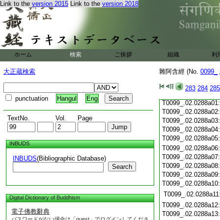
T0099_.02.0287c19
Link to the
version 2015
Link to the
version 2018
T0099_.02.0287c20
T0099_.02.0287c21
T0099_.02.0287c22
T0099_.02.0287c23
T0099_.02.0287c24
ホーム
検索
ご挨拶
組織
利
T0099_.02.0287c25
T0099_.02.0287c26
大正蔵検索
雜阿含經 (No.
0099_
T0099_.02.0287c27
T0099_.02.0287c28
283
284
285
T0099_.02.0287c29
punctuation
Hangul
Eng
T0099_.02.0288a01
T0099_.02.0288a02
TextNo.
Vol.
Page
T0099_.02.0288a03
T0099_.02.0288a04
T0099_.02.0288a05
INBUDS
T0099_.02.0288a06
T0099_.02.0288a07
INBUDS
(Bibliographic Database)
T0099_.02.0288a08
Search
T0099_.02.0288a09
T0099_.02.0288a10
T0099_.02.0288a11
Digital Dictionary of Buddhism
T0099_.02.0288a12
電子佛教辭典
T0099_.02.0288a13
パスワードがない場合は「guest」でログインしてくださ