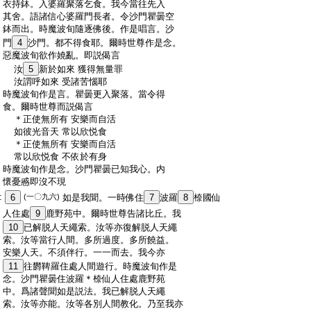
:
衣持鉢。入婆羅聚落乞食。我今當往先入
:
其舍。語諸信心婆羅門長者。令沙門瞿曇空
:
鉢而出。時魔波旬隨逐佛後。作是唱言。沙
:
門
4
沙門。都不得食耶。爾時世尊作是念。
:
惡魔波旬欲作嬈亂。即説偈言
:
汝
5
新於如來 獲得無量罪
:
汝謂呼如來 受諸苦惱耶
:
時魔波旬作是言。瞿曇更入聚落。當令得
:
食。爾時世尊而説偈言
:
＊正使無所有 安樂而自活
:
如彼光音天 常以欣悦食
:
＊正使無所有 安樂而自活
:
常以欣悦食 不依於有身
:
時魔波旬作是念。沙門瞿曇已知我心。内
:
懷憂慼即沒不現
:
6
(一〇九六)
如是我聞。一時佛住
7
波羅
8
㮈國仙
:
人住處
9
鹿野苑中。爾時世尊告諸比丘。我
:
10
已解脱人天繩索。汝等亦復解脱人天繩
:
索。汝等當行人間。多所過度。多所饒益。
:
安樂人天。不須伴行。一一而去。我今亦
:
11
往欝鞞羅住處人間遊行。時魔波旬作是
:
念。沙門瞿曇住波羅＊㮈仙人住處鹿野苑
:
中。爲諸聲聞如是説法。我已解脱人天繩
:
索。汝等亦能。汝等各別人間教化。乃至我亦