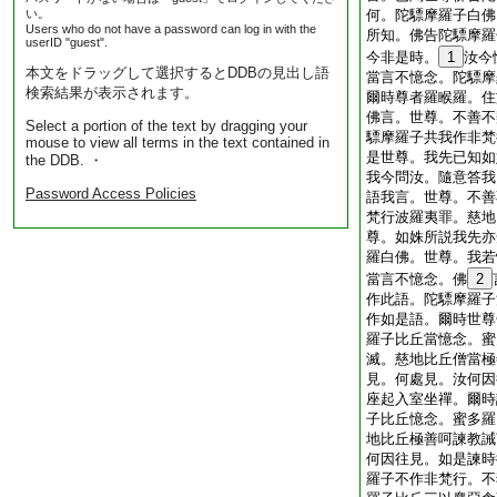
い。
何。陀驃摩羅子白佛
Users who do not have a password can log in with the
所知。佛告陀驃摩羅
userID "guest".
今非是時。
1
汝今
本文をドラッグして選択するとDDBの見出し語
當言不憶念。陀驃摩
検索結果が表示されます。
爾時尊者羅睺羅。住
佛言。世尊。不善不
Select a portion of the text by dragging your
驃摩羅子共我作非梵
mouse to view all terms in the text contained in
是世尊。我先已知如
the DDB. ・
我今問汝。隨意答我
Password Access Policies
語我言。世尊。不善
梵行波羅夷罪。慈地
尊。如姝所説我先亦
羅白佛。世尊。我若
當言不憶念。佛
2
作此語。陀驃摩羅子
作如是語。爾時世尊
羅子比丘當憶念。蜜
滅。慈地比丘僧當極
見。何處見。汝何因
座起入室坐禪。爾時
子比丘憶念。蜜多羅
地比丘極善呵諫教誡
何因往見。如是諫時
羅子不作非梵行。不