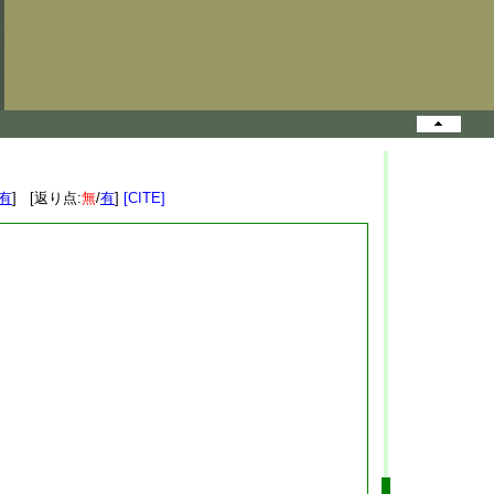
有
] [返り点:
無
/
有
]
[CITE]