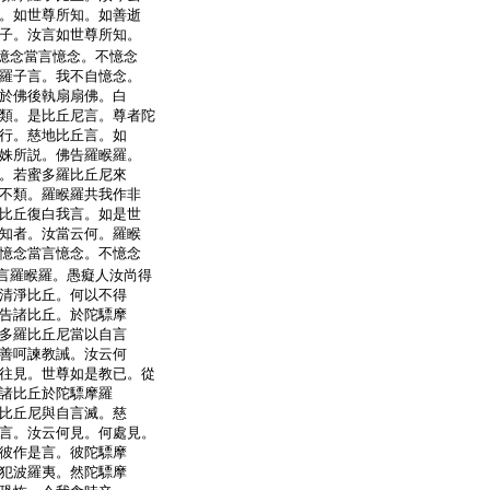
。如世尊所知。如善逝
子。汝言如世尊所知。
憶念當言憶念。不憶念
羅子言。我不自憶念。
於佛後執扇扇佛。白
類。是比丘尼言。尊者陀
行。慈地比丘言。如
姝所説。佛告羅睺羅。
。若蜜多羅比丘尼來
不類。羅睺羅共我作非
比丘復白我言。如是世
知者。汝當云何。羅睺
憶念當言憶念。不憶念
言羅睺羅。愚癡人汝尚得
清淨比丘。何以不得
告諸比丘。於陀驃摩
多羅比丘尼當以自言
善呵諫教誡。汝云何
往見。世尊如是教已。從
諸比丘於陀驃摩羅
比丘尼與自言滅。慈
言。汝云何見。何處見。
彼作是言。彼陀驃摩
犯波羅夷。然陀驃摩