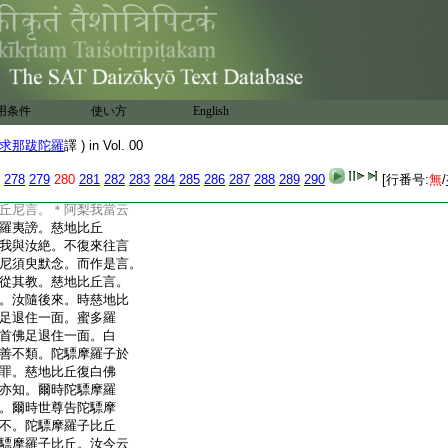
我食時極苦。我當云
時慈地比丘有姊妹比
羅。住王舍城王園比丘尼衆
詣慈地比丘。稽首禮足
不顧眄。不與語。蜜多
。
18
阿梨。何故不見顧
用条件
使い方
English
比丘言。陀驃摩羅子比
我食時極苦。汝復棄
求那跋陀羅
譯 ) in Vol. 00
何。慈地比丘言。汝可至
陀驃摩羅子比丘非法不
278
279
280
281
282
283
284
285
286
287
288
289
290
[行番号:
無
/
羅夷罪。我當證言。如
丘尼言。＊阿梨我當云
羅夷謗。慈地比丘
我與汝絶。不復來往言
尼須臾默念。而作是言。
從其教。慈地比丘言。
。汝隨後來。時慈地比
足退住一面。蜜多羅
首佛足退住一面。白
善不類。陀驃摩羅子於
罪。慈地比丘復白佛
亦知。爾時陀驃摩羅
。爾時世尊告陀驃摩
不。陀驃摩羅子比丘
驃摩羅子比丘。汝今云