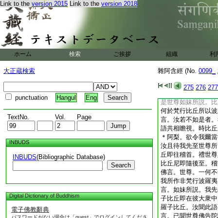
Link to the
version 2015
Link to the
version 2018
故。以麤食惱我。令
何爲其作不饒益事。
丘尼。名
17
蜜多
中。蜜多羅比丘尼來
於一面住。慈地比丘
羅比丘尼語慈地比丘
ホーム
検索
ご挨拶
組織
利
眄。不共言語。慈地
丘數以麤食惱我。令
大正蔵検索
雜阿含經 (No.
0099_
我。比丘尼言。當如
世尊所白言。世尊。
275
276
277
類。共我作非梵行波
punctuation
Hangul
Eng
是世尊如妹所説。比
何於梵行比丘所以波
TextNo.
Vol.
Page
言。汝若不如是者。
語共相瞻視。時比丘
＊阿梨。欲令我爾當
INBUDS
汝且待我先至世尊所
丘即往稽首。禮世尊
INBUDS
(Bibliographic Database)
比丘尼即隨後至。稽
Search
佛言。世尊。一何不
我所作非梵行波羅夷
言。如妹所説。我先
Digital Dictionary of Buddhism
子比丘即在彼大衆中
羅子比丘。汝聞此語
電子佛教辭典
言。已聞世尊佛告陀
パスワードがない場合は「guest」でログインしてくださ