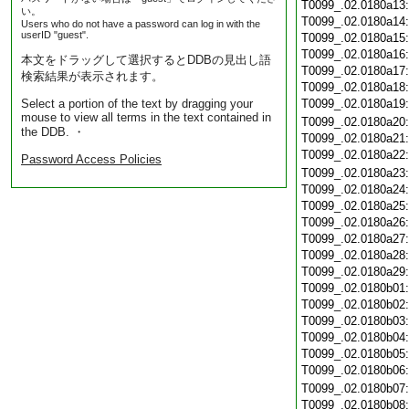
T0099_.02.0180a13
い。
T0099_.02.0180a14
Users who do not have a password can log in with the
userID "guest".
T0099_.02.0180a15
T0099_.02.0180a16
本文をドラッグして選択するとDDBの見出し語
T0099_.02.0180a17
検索結果が表示されます。
T0099_.02.0180a18
Select a portion of the text by dragging your
T0099_.02.0180a19
mouse to view all terms in the text contained in
T0099_.02.0180a20
the DDB. ・
T0099_.02.0180a21
T0099_.02.0180a22
Password Access Policies
T0099_.02.0180a23
T0099_.02.0180a24
T0099_.02.0180a25
T0099_.02.0180a26
T0099_.02.0180a27
T0099_.02.0180a28
T0099_.02.0180a29
T0099_.02.0180b01
T0099_.02.0180b02
T0099_.02.0180b03
T0099_.02.0180b04
T0099_.02.0180b05
T0099_.02.0180b06
T0099_.02.0180b07
T0099_.02.0180b08