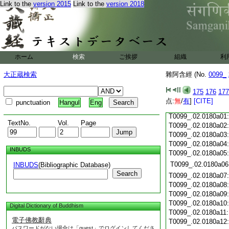
Link to the
version 2015
Link to the
version 2018
T0099_.02.0179c18
T0099_.02.0179c19
T0099_.02.0179c20
T0099_.02.0179c21
T0099_.02.0179c22
T0099_.02.0179c23
ホーム
検索
ご挨拶
組織
利
T0099_.02.0179c24
T0099_.02.0179c25
大正蔵検索
雜阿含經 (No.
0099_
T0099_.02.0179c26
T0099_.02.0179c27
175
176
177
T0099_.02.0179c28
点:
無
/
有
]
[CITE]
punctuation
Hangul
Eng
T0099_.02.0179c29
T0099_.02.0180a01
TextNo.
Vol.
Page
T0099_.02.0180a02
T0099_.02.0180a03
T0099_.02.0180a04
INBUDS
T0099_.02.0180a05
T0099_.02.0180a06
INBUDS
(Bibliographic Database)
Search
T0099_.02.0180a07
T0099_.02.0180a08
T0099_.02.0180a09
T0099_.02.0180a10
Digital Dictionary of Buddhism
T0099_.02.0180a11
電子佛教辭典
T0099_.02.0180a12
パスワードがない場合は「guest」でログインしてくださ