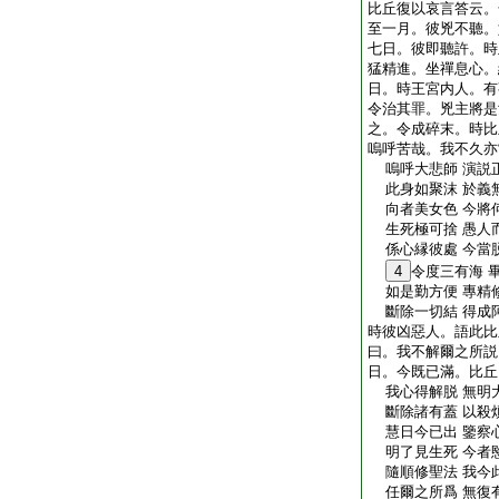
比丘復以哀言答云。
至一月。彼兇不聽。
七日。彼即聽許。時
猛精進。坐禪息心。
日。時王宮内人。有
令治其罪。兇主將是
之。令成碎末。時比
嗚呼苦哉。我不久亦
嗚呼大悲師 演説
此身如聚沫 於義
向者美女色 今將
生死極可捨 愚人
係心縁彼處 今當
4
令度三有海 
如是勤方便 專精
斷除一切結 得成
時彼凶惡人。語此比
曰。我不解爾之所説
日。今既已滿。比丘
我心得解脱 無明
斷除諸有蓋 以殺
慧日今已出 鑒察
明了見生死 今者
隨順修聖法 我今
任爾之所爲 無復