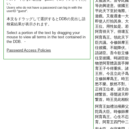
又復諸天。宣令此國
い。
等勿興逆意。彼國王
Users who do not have a password can log in with the
平此天下至於海際。
userID "guest".
遊戲。又復遇逢一大
本文をドラッグして選択するとDDBの見出し語
即使人打拍其身。大
検索結果が表示されます。
王位。用性如是。若
阿育得天下。得壞五
Select a portion of the text by dragging your
mouse to view all terms in the text contained in
阿育爲王。領此天下
the DDB. ・
臣共議。令修師摩王
往彼國。不能降伏。
Password Access Policies
語諸臣。吾今欲立修
往至彼國。時諸臣欲
物塗阿育體及面手脚
育王子今得重疾。諸
王所。今且立此子爲
立修師摩爲王。時王
愁不樂。默然不對。
正得王位者。諸天自
繒繋首。尋聲諸天即
繋首。時王見此相貎
阿育王如禮法殯葬父
陀爲大臣。時修師摩
阿育爲王。心生不忍
育。阿育王四門中二
安大臣。自守東門。