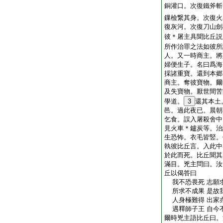
銅灌口。次復鐵斧斬
鏁檢繋其身。次復火
復灰河。次復刀山劍
彼＊屠主具聞比丘説
所作治罪之法如彼所
人。又一時商主。將
婦便生子。名曰爲海
採諸重寶。還到本郷
商主。奪彼寶物。爾
及失寶物。厭世間苦
學道。
3
還其本土
邑。過此夜已。晨朝
乞食。誤入屠殺舍中
見火車＊鑪炭等。治
生恐怖。衣毛皆竪。
執彼比丘言。入此中
於此而死。比丘聞其
滿目。兇主問曰。汝
丘以偈答曰
我不恐畏死 志願
所求不成果 是故
人身極難得 出家
遇釋師子王 自今
爾時兇主語比丘曰。