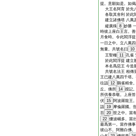
提。意願如是。如偈
大王名阿育 於先
各取其舍利 於此
建立諸佛塔 八萬
縱廣殊
8
妙勝 
時彼上座白王言。善
月食時。令此閻浮提
一日之中。立八萬四
無量。共號名曰
10
王聖種
11
孔雀
於此閻浮提 建立
本名爲惡王 今造
共號名法王 相傳
王已建八萬四千塔。
往詣
12
鷄雀精舍
丘。佛所
14
授記
所供養恭敬。上座答
伏
15
阿波羅龍王
詣
19
摩偸羅國。
百
20
世之中。當
22
優波崛多。當
最爲第一。當作佛事
彼山不。阿難白佛。
山名
23
優留曼
24