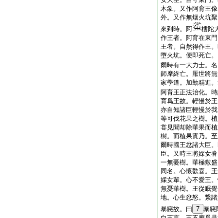
木象。又作阿育王像
外。又作無烟火坑聚
來到時。阿
樓陀
作王者。阿育在東門
王者。自然得作王。
墮火坑。便即死亡。
爾時有一大力士。名
師摩終亡。厭世將無
家學道。加勤精進。
阿育王正法治化。時
育爲王故。輕慢於王
亦自知諸臣輕慢於我
等可伐花果之樹。植
甞見聞却除華果而植
樹。而植果實乃。至
爾時國王忿諸大臣。
臣。又時王將婇女眷
一無憂樹。華極敷盛
同名。心懷歡喜。王
婇女輩。心不愛王。
無憂華樹。王從眠覺
地。心生忿怒。繋諸
暴惡故。曰
7
暴惡
白王言。王不應爲是