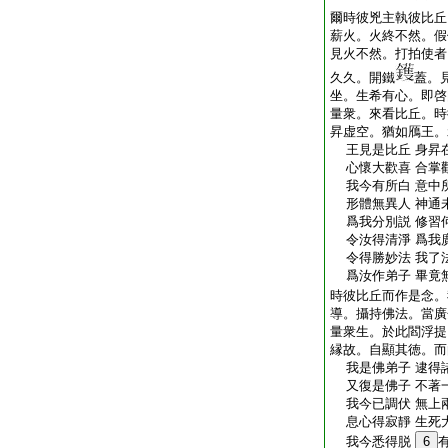
爾時彼兇主執彼比丘
薪火。火終不然。假
見火不然。打拍使者
久久。開鐵
蓋。
坐。生希有心。即啓
量衆。來看比丘。時
昇虚空。猶如鴈王。
王見是比丘 身昇
心懷大歡喜 合掌
我今有所白 意中
形體無異人 神通
爲我分別説 修習
令汝得清淨 爲我
令得勝妙法 我了
爲汝作弟子 畢竟
時彼比丘而作是念。
導。攝持佛法。當廣
量衆生。於此閻浮提
縁故。自顯其徳。而
我是佛弟子 逮得
又復是佛子 不著
我今已調伏 無上
息心得寂靜 生死
我今悉得脱
6