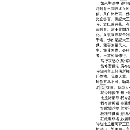
如來聖法中 獲得
時阿育王聞彼比丘所
信。又白比丘言。佛
比丘答言。佛記大王
時。於巴連弗邑。有
曰阿育。當王此閻浮
化。又復宣布我舍利
千塔。佛如是記大王
獄。殺害無量民人。
生。施其無畏。令得
者。王當如法修行。
當行哀愍心 莫惱
當修習佛法 廣布
時彼阿育王於佛所極
丘作禮。我得大罪。
所作甚爲不可。願爲
勿
1
復責。我愚人
我今歸依佛 無上
比丘諸衆尊 我今
我今當勇猛 奉受
於此閻浮提 普立
種種諸供養 懸繒
莊嚴世尊塔 妙麗
時彼比丘度阿育王已
地獄出。兇主白王言