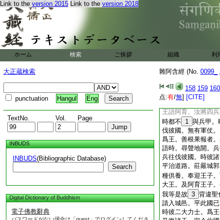
Link to the
version 2015
Link to the
version 2018
問阿育言。誰當作王
阿育啓言。上乘上＊
自見當作王。老象爲
盛食。粳米雜酪飯。
作王。數修敬其母。
便問言。大王崩後。
ホーム
検索
ご挨拶
組織
利
不可説也。如是乃至
汝愼勿使人知。汝生
大正蔵検索
雜阿含經 (No.
0099_
人也。夫人白言。我
王聞者。於師所不生
158
159
160
住處。若子作王者。
点:
有
/
無
]
[CITE]
punctuation
Hangul
Eng
供養。時頻
15
頭
王語阿育。汝將四兵
TextNo.
Vol.
Page
時都不
1
與兵甲。
伐彼國。無有軍仗。
爲王。善根果報者。
INBUDS
語時。尋聲地開。兵
兵往伐彼國。時彼諸
INBUDS
(Bibliographic Database)
平治道路。莊嚴城郭
Search
種供養。奉迎王子。
大王。及阿育王子。
我等是故
3
背違聖
Digital Dictionary of Buddhism
請入城邑。平此國已
電子佛教辭典
時彼二大力士。爲王
パスワードがない場合は「guest」でログインしてくださ