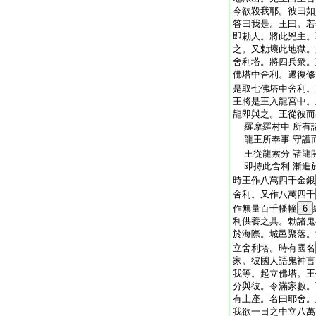
今欲殺我耶。彼曰如
答曰我是。王曰。若
即勅人。將此兇主。
之。又勅壞此地獄。
舍利塔。將四兵衆。
佛塔中舍利。遷復修
是取七佛塔中舍利。
王將是王入龍宮中。
龍即與之。王從彼而
羅摩羅村中 所有
龍王所奉事 守護
王從龍索分 諸龍
即持此舍利 漸進
時王作八萬四千金銀
舍利。又作八萬四千
作無量百千幡幢
6
利供養之具。勅諸鬼
於海際。城邑聚落。
立舍利塔。時有國名
家。彼國人語鬼神言
我等。起立佛塔。王
分與彼。令滿家數。
有上座。名曰耶舍。
我欲一日之中立八萬