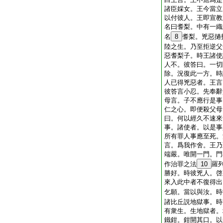
諸臣婇女。王今當立
以付彼人。王即宣教
名曰耆梨。中有一織
名
8
耆梨。兇惡撾
陸之生。乃至拒逆父
惡耆梨子。時王諸使
人不。彼答曰。一切
除。況復此一方。時
人已得兇惡者。王言
彼答言小忍。先奉辭
母言。子不應行是事
仁之心。即便殺父母
曰。何以經久不速來
事。諸使者。以是事
所有罪人事應至死。
言。爲我作舍。王乃
端嚴。唯開一門。門
作治罪之法
10
羅
勝好。時彼兇人。啓
來入此中者不復得出
乞願。當以與汝。時
諸比丘説地獄事。時
有衆生。生地獄者。
鐵鉗。鉗開其口。以