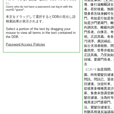
い。
蓐。修行遠離離諸女
Users who do not have a password can log in with the
者。若於彼處。無眼
userID "guest".
聲鼻香舌味身觸可生
本文をドラッグして選択するとDDBの見出し語
門。有如是行如是形
検索結果が表示されます。
知是沙門婆羅門。離
向調伏恚。離癡向調
Select a portion of the text by dragging your
門長者。白佛言。奇
mouse to view all terms in the text contained in
他。正説其義。各各
the DDB. ・
汚清淨。廣説縁起。
Password Access Policies
如士夫溺者能救。閉
處然燈。世尊亦復如
正説其義。乃至如如
頭城。婆羅門長者。
去
如是我聞。
(二八一)
園。時有縈髮目揵連
問訊。問訊已。退坐
目揵連。汝從何來。
從彼衆多種種異道沙
家。集會未曾講堂聽
髮目揵連。汝爲何等
種異道沙門婆羅門。
法。縈髮目揵連言。
利聽其相違反論議福