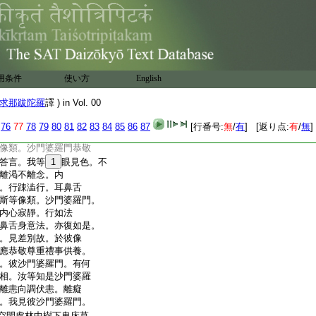
眼見色。亦不離貪不離
念。内心不寂靜。
鼻舌身意法。亦復如
別。不見差別之行。
沙門婆羅門。不
11
應恭
復問言。何等像類。沙門
用条件
使い方
English
重禮事供養。汝應答
貪離欲離愛離渇離
求那跋陀羅
譯 ) in Vol. 00
非法行。行等行。
12
不
法。亦復如是。如是像
76
77
78
79
80
81
82
83
84
85
86
87
[行番号:
無
/
有
] [返り点:
有
/
無
]
應恭敬尊重禮事供養。
像類。沙門婆羅門恭敬
答言。我等
1
眼見色。不
離渇不離念。内
。行踈澁行。耳鼻舌
斯等像類。沙門婆羅門。
内心寂靜。行如法
鼻舌身意法。亦復如是。
。見差別故。於彼像
應恭敬尊重禮事供養。
。彼沙門婆羅門。有何
相。汝等知是沙門婆羅
離恚向調伏恚。離癡
。我見彼沙門婆羅門。
空閑處林中樹下卑床草