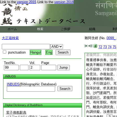
Link to the
version 2015
Link to the
version 2018
是。彼沙門婆羅門。
欲不離愛不離渇不離
行非法行踈澁行。耳
是。我於斯等求其差
是故我於斯等像類。
敬尊重禮事供養。若
ホーム
検索
ご挨拶
組織
利
婆羅門。所應恭敬尊
言。若彼眼見色。離
大正蔵検索
雜阿含經 (No.
0099_
念。内心寂靜。不行
踈澁行。耳鼻舌身意
72
73
74
75
類。沙門婆羅門。所
punctuation
Hangul
Eng
若復問言。何故於此
尊重禮事供養。汝應
TextNo.
Vol.
Page
離貪不離欲不離愛不
心不寂靜。行非法行
身意法。亦復如是。
INBUDS
離貪離欲離渇離念。
行。不行踈澁行。耳
INBUDS
(Bibliographic Database)
我等於彼。求其差別
Search
類。沙門婆羅門。所
如是説已。若復問言
門。有何形貎。有何
Digital Dictionary of Buddhism
門。離貪向調伏貪。
向調伏癡。汝應答言
電子佛教辭典
パスワードがない場合は「guest」でログインしてくださ
有如是像類。
2
在