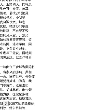
人。近樂獨人。同禪思
見色可生樂著。無耳
樂著。若彼沙門婆羅
貎如是相。令我等
貪向調伏貪。離恚
伏癡。時諸沙門婆羅
哉世尊。不自譽不毀
自於諸入處。分別染
如如來應等正覺説。譬
者能開。迷者示路。闇
是。不自譽不毀他。
來應等正覺説。爾時頻
聞佛所説。歡喜作禮而
一時佛住王舍城迦蘭陀竹
。出家來詣佛所。共相
一面。爾時世尊。告縈髮
縈髮目揵連白佛言。我
門婆羅門。遮羅迦出
法。從彼林來。佛告縈
福力故。從彼衆多種
遮羅迦出家。所聽其説
我
3
試聽其競勝論義福
利故。佛告目揵連。