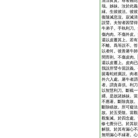
清涼眞實。尊者難陀
哉。姊妹。汝於此義
縁。生彼彼法。彼彼
復隨滅息沒。寂滅清
説譬。夫智者因譬得
牛弟子。手執利刀。
傷内肉。不傷外皮。
還以皮覆其上。若有
不離。爲等説不。答
以者何。彼善屠牛師
間而剥。不傷皮肉。
還以皮覆上。皮肉已
我説所譬今當説義。
篋毒蛇經廣説。肉者
外六入處。屠牛者謂
者。謂貪喜倶。利刀
以智慧利刀。斷截一
纒。是故諸姊妹。當
不應著。斷除貪故。
斷除瞋故。所可癡法
故。於五受陰。當觀
觀集滅。於四念處。
修七覺分已。於其欲
解脱。於其有漏心不
無明漏心不縁著。心