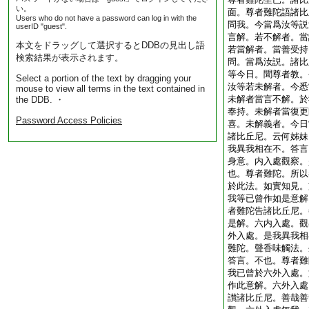
い。
面。尊者難陀語諸比
Users who do not have a password can log in with the
問我。今當爲汝等説
userID "guest".
言解。若不解者。當
本文をドラッグして選択するとDDBの見出し語
若當解者。當善受持
検索結果が表示されます。
問。當爲汝説。諸比
等今日。聞尊者教。
Select a portion of the text by dragging your
汝等若未解者。今悉
mouse to view all terms in the text contained in
未解者當言不解。於
the DDB. ・
奉持。未解者當復更
Password Access Policies
喜。未解義者。今日
諸比丘尼。云何姊妹
我異我相在不。答言
身意。内入處觀察。
也。尊者難陀。所以
於此法。如實知見。
我等已曾作如是意解
者難陀告諸比丘尼。
是解。六内入處。觀
外入處。是我異我相
難陀。聲香味觸法。
答言。不也。尊者難
我已曾於六外入處。
作此意解。六外入處
讃諸比丘尼。善哉善