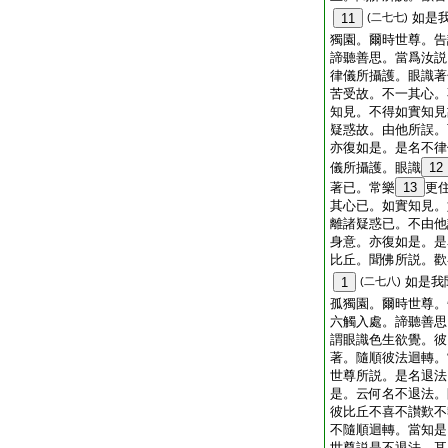
如是
11
(二七七)
獨園。爾時世尊。告
諦聽善思。當爲汝説
律儀所攝護。眼識著
苦受故。不一其心。
知見。不得如實知見
疑惑故。由他所誤。
亦復如是。是名不律
儀所攝護。眼識
12
著已。常樂
13
更
其心已。如實知見。
離諸疑惑已。不由他
身意。亦復如是。是
比丘。聞佛所説。歡
如是我
1
(二七八)
孤獨園。爾時世尊。
六觸入處。諦聽善思
謂眼識色生欲覺。彼
著。隨順彼法迴轉。
世尊所説。是名退法
是。云何名不退法。
彼比丘不喜不讃歎不
不隨順迴轉。當知是
世尊説是不退法。耳