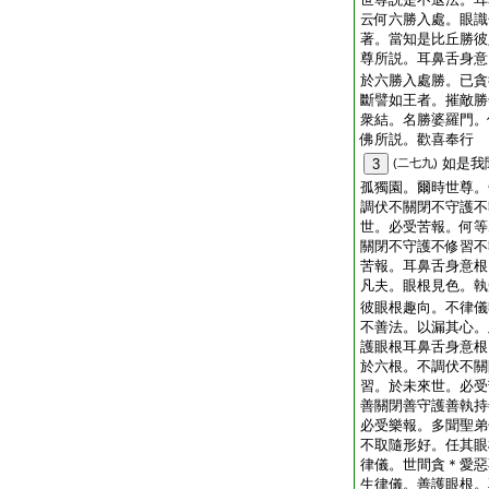
云何六勝入處。眼識
著。當知是比丘勝彼
尊所説。耳鼻舌身意
於六勝入處勝。已貪
斷譬如王者。摧敵勝
衆結。名勝婆羅門。
佛所説。歡喜奉行
如是我
3
(二七九)
孤獨園。爾時世尊。
調伏不關閉不守護不
世。必受苦報。何等
關閉不守護不修習不
苦報。耳鼻舌身意根
凡夫。眼根見色。執
彼眼根趣向。不律儀
不善法。以漏其心。
護眼根耳鼻舌身意根
於六根。不調伏不關
習。於未來世。必受
善關閉善守護善執持
必受樂報。多聞聖弟
不取隨形好。任其眼
律儀。世間貪＊愛惡
生律儀。善護眼根。