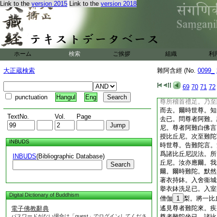
Link to the
version 2015
Link to the
version 2018
提比丘尼。説法示教
喜已。發遣令還。言
波闍波提比丘尼。聞
禮而去
爾時世尊。知摩訶波
告諸比丘。我年已老
ホーム
検索
ご挨拶
組織
利
比丘尼説法。汝等諸
座。當教授諸比丘尼
大正蔵検索
雜阿含經 (No.
0099_
教。次第教授比丘尼
陀。次第應至而不欲
69
70
71
72
提比丘尼。與五百比
punctuation
Hangul
Eng
尊所稽首禮足。乃至
而去。爾時世尊。知
TextNo.
Vol.
Page
去已。問尊者阿難。
尼。尊者阿難白佛言
授比丘尼。次至難陀
INBUDS
時世尊。告難陀言。
爲諸比丘尼説法。所
INBUDS
(Bibliographic Database)
丘尼。汝亦應爾。我
Search
爾。爾時難陀。默然
著衣持鉢。入舍衞城
擧衣鉢洗足已。入室
Digital Dictionary of Buddhism
僧伽
1
梨。將一比
遙見尊者難陀來。疾
電子佛教辭典
パスワードがない場合は「guest」でログインしてくださ
尊者難陀坐已。諸比