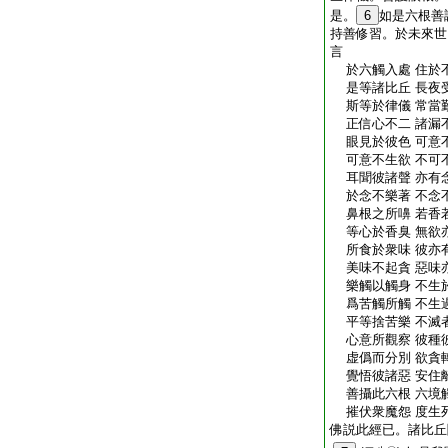
是。
6
如是六根善
持善修習。於未來世
言
於六觸入處 住於
是等諸比丘 長夜
斯等於律儀 常當
正信心不二 諸漏
眼見於彼色 可意
可意不生欲 不可
耳聞彼諸聲 亦有
於念不樂著 不念
鼻根之所嚊 若香
等心於香臭 無欲
所食於衆味 彼亦
美味不起貪 惡味
樂觸以觸身 不生
爲苦觸所觸 不生
平等捨苦樂 不滅
心意所觀察 彼種
虚僞而分別 欲貪
覺悟彼諸惡 安住
善攝此六根 六境
摧伏衆魔怨 度生
佛説此經已。諸比丘