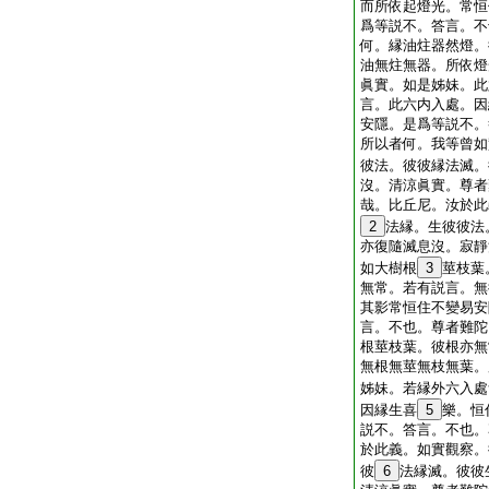
而所依起燈光。常恒
爲等説不。答言。不
何。縁油炷器然燈。
油無炷無器。所依燈
眞實。如是姊妹。此
言。此六内入處。因
安隱。是爲等説不。
所以者何。我等曾如
彼法。彼彼縁法滅。
沒。清涼眞實。尊者
哉。比丘尼。汝於此
2
法縁。生彼彼法
亦復隨滅息沒。寂靜
如大樹根
3
莖枝葉
無常。若有説言。無
其影常恒住不變易安
言。不也。尊者難陀
根莖枝葉。彼根亦無
無根無莖無枝無葉。
姊妹。若縁外六入處
因縁生喜
5
樂。恒
説不。答言。不也。
於此義。如實觀察。
彼
6
法縁滅。彼彼