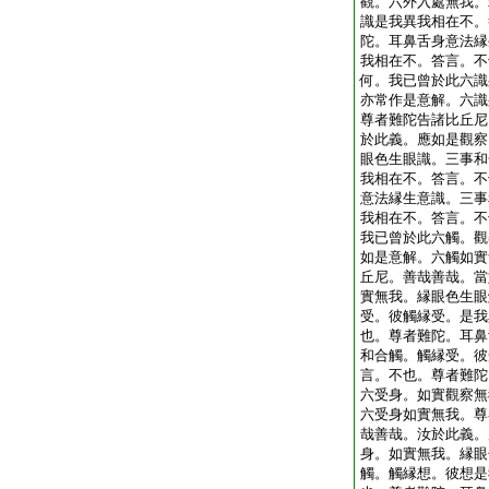
觀。六外入處無我。
識是我異我相在不。
陀。耳鼻舌身意法縁
我相在不。答言。不
何。我已曾於此六識
亦常作是意解。六識
尊者難陀告諸比丘尼
於此義。應如是觀察
眼色生眼識。三事和
我相在不。答言。不
意法縁生意識。三事
我相在不。答言。不
我已曾於此六觸。觀
如是意解。六觸如實
丘尼。善哉善哉。當
實無我。縁眼色生眼
受。彼觸縁受。是我
也。尊者難陀。耳鼻
和合觸。觸縁受。彼
言。不也。尊者難陀
六受身。如實觀察無
六受身如實無我。尊
哉善哉。汝於此義。
身。如實無我。縁眼
觸。觸縁想。彼想是