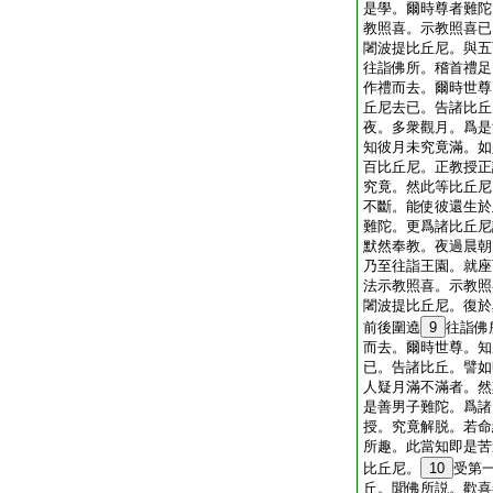
是學。爾時尊者難陀
教照喜。示教照喜已
闍波提比丘尼。與五
往詣佛所。稽首禮足
作禮而去。爾時世尊
丘尼去已。告諸比丘
夜。多衆觀月。爲是
知彼月未究竟滿。如
百比丘尼。正教授正
究竟。然此等比丘尼
不斷。能使彼還生於
難陀。更爲諸比丘尼
默然奉教。夜過晨朝
乃至往詣王園。就座
法示教照喜。示教照
闍波提比丘尼。復於
前後圍遶
9
往詣佛
而去。爾時世尊。知
已。告諸比丘。譬如
人疑月滿不滿者。然
是善男子難陀。爲諸
授。究竟解脱。若命
所趣。此當知即是苦
比丘尼。
10
受第
丘。聞佛所説。歡喜