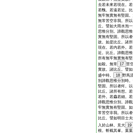
去若未來若現在。若
若醜。若遠若近。比
無牢無實無有堅固。
無常苦空非我。所以
丘。譬如大雨水泡一
思惟分別。諦觀思惟
實無有堅固。所以者
故。如是比丘。諸所
現在。若内若外。若
近。比丘。諦觀思惟
所有無牢無實無有堅
如殺。無常
17
苦
實故。諸比丘。譬如
盛中時。
18
野馬
別諦觀思惟分別時。
堅固。所以者何。以
比丘。諸所有想。若
若外。若麤若細。若
諦觀思惟分別。諦觀
牢無實無有堅固。如
常苦空非我。所以者
比丘。譬如明目士夫
入於山林。見大
19
根。斬截其峯。葉葉