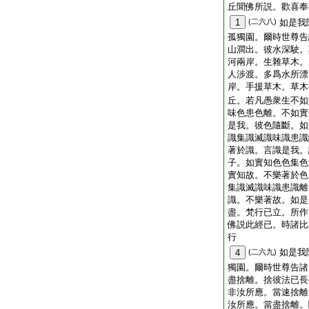
丘聞佛所説。歡喜奉
1
(二六八)
如是我
孤獨園。爾時世尊告
山澗出。彼水深駛。
河兩岸。生雜草木。
人渉渡。多爲水所漂
岸。手援草木。草木
丘。若凡愚衆生不如
味色患色離。不如實
是我。彼色隨斷。如
識集識滅識味識患識
著於識。言識是我。
子。如實知色色集色
實知故。不樂著於色
集識滅識味識患識離
識。不樂著故。如是
盡。梵行已立。所作
佛説此經已。時諸比
行
如是我
4
(二六九)
獨園。爾時世尊告諸
盡捨離。捨彼法已長
非汝所應。當速捨離
汝所應。當盡捨離。