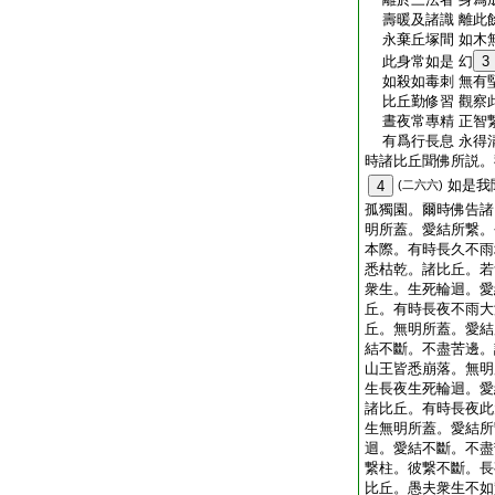
壽暖及諸識 離此
永棄丘塚間 如木
此身常如是 幻
3
如殺如毒刺 無有
比丘勤修習 觀察
晝夜常專精 正智
有爲行長息 永得
時諸比丘聞佛所説。
如是我
4
(二六六)
孤獨園。爾時佛告諸
明所蓋。愛結所繋。
本際。有時長久不雨
悉枯乾。諸比丘。若
衆生。生死輪迴。愛
丘。有時長夜不雨大
丘。無明所蓋。愛結
結不斷。不盡苦邊。
山王皆悉崩落。無明
生長夜生死輪迴。愛
諸比丘。有時長夜此
生無明所蓋。愛結所
迴。愛結不斷。不盡
繋柱。彼繋不斷。長
比丘。愚夫衆生不如