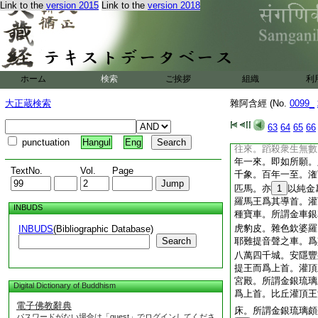
Link to the
version 2015
Link to the
version 2018
世。七劫壞時生光音
世。空宮殿中作大梵
世界。從是
15
已
百千反。作轉輪聖王
七寶具足。所謂輪寶
寶主藏臣寶主兵臣寶
ホーム
検索
ご挨拶
組織
利
於四海内。其地平正
以法調伏。灌頂王法
大正蔵検索
雜阿含經 (No.
0099_
皆以衆寶莊嚴。而挍
立寶幢。布薩象王最
63
64
65
66
會殿前。我時念言。
punctuation
Hangul
Eng
往來。蹈殺衆生無數
年一來。即如所願。
TextNo.
Vol.
Page
千象。百年一至。潅
匹馬。亦
1
以純金
羅馬王爲其導首。灌
INBUDS
種寶車。所謂金車銀
虎豹皮。雜色欽婆羅
INBUDS
(Bibliographic Database)
Search
耶難提音聲之車。爲
八萬四千城。安隱豐
提王而爲上首。灌頂
宮殿。所謂金銀琉璃
Digital Dictionary of Buddhism
爲上首。比丘灌頂王
電子佛教辭典
床。所謂金銀琉璃頗
パスワードがない場合は「guest」でログインしてくださ