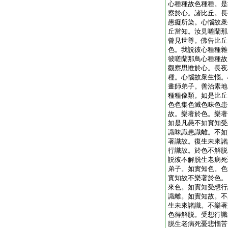
心種種故色種種。是
察於心。諸比丘。長
愚癡所染。心惱故衆
丘當知。汝見嗟蘭那
曾見世尊。佛告比丘
色。我説彼心種種雜
彼嗟蘭那鳥心種種故
觀察思惟於心。長夜
種。心惱故衆生惱。
畫師弟子。善治素地
種種像類。如是比丘
色色集色滅色味色患
故。樂著於色。樂著
如是凡愚不如實知受
識味識患識離。不如
著識故。復生未來諸
行識故。於色不解脱
説彼不解脱生老病死
弟子。如實知色。色
實知故不樂著於色。
來色。如實知受想行
識離。如實知故。不
生未來諸識。不樂著
色得解脱。受想行識
脱生老病死憂悲惱苦