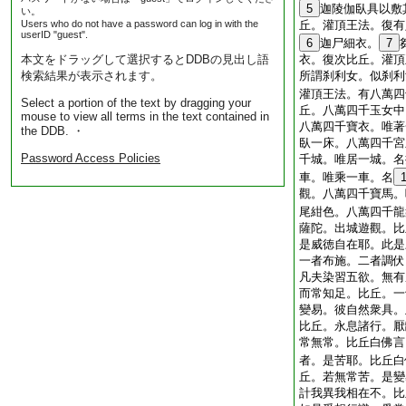
5
迦陵伽臥具以敷
い。
Users who do not have a password can log in with the
丘。灌頂王法。復有
userID "guest".
6
迦尸細衣。
7
本文をドラッグして選択するとDDBの見出し語
衣。復次比丘。灌頂
検索結果が表示されます。
所謂刹利女。似刹利
灌頂王法。有八萬四
Select a portion of the text by dragging your
丘。八萬四千玉女中
mouse to view all terms in the text contained in
八萬四千寶衣。唯著
the DDB. ・
臥一床。八萬四千宮
Password Access Policies
千城。唯居一城。名
車。唯乘一車。名
觀。八萬四千寶馬。
尾紺色。八萬四千龍
薩陀。出城遊觀。比
是威徳自在耶。此是
一者布施。二者調伏
凡夫染習五欲。無有
而常知足。比丘。一
變易。彼自然衆具。
比丘。永息諸行。厭
常無常。比丘白佛言
者。是苦耶。比丘白
丘。若無常苦。是變
計我異我相在不。比