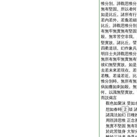
惟分別。諦觀思惟分
無有堅固。所以者何
如是比丘。諸所有行
若内若外。若麁若細
比丘。諦觀思惟分別
有無牢無實無有堅固
殺。無常苦空非我。
堅實故。諸比丘。譬
四衢道頭。幻作象兵
明目士夫諦觀思惟分
無所有無牢無實無有
彼幻無堅實故。如是
去若未來若現在。若
若醜。若遠若近。比
惟分別時。無所有無
病如癰如刺如殺。無
何。以識無堅實故。
而説偈言
觀色如聚沫 受如
想如春時
2
燄 
諸識法如幻 日種
周匝諦思惟 正念
無實不堅固 無有
於此苦陰身 大智
離於三法者 身爲