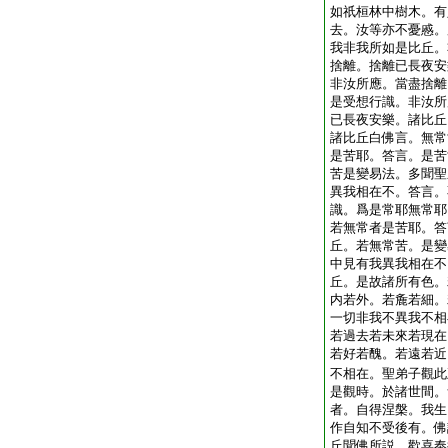
如祇桓林中樹木。有
去。汝等亦不憂慼。
我非我所如是比丘。
捨離。捨離已長夜安
非汝所應。當盡捨離
是受想行識。非汝所
已長夜安樂。諸比丘
諸比丘白佛言。無常
是苦耶。答言。是苦
苦是變易法。多聞聖
異我相在不。答言。
識。爲是常耶無常耶
若無常者是苦耶。答
丘。若無常苦。是變
中見有我異我相在不
丘。是故諸所有色。
内若外。若麁若細。
一切非我不異我不相
若過去若未來若現在
若好若醜。若遠若近
不相在。聖弟子觀此
是觀時。於諸世間。
者。自得涅槃。我生
作自知不受後有。佛
丘聞佛所説。歡喜奉