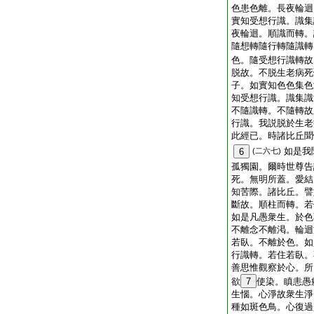
色患色離。長夜輪迴
實知受想行識。識集
夜輪迴。順識而轉。
隨想轉隨行轉隨識轉
色。隨受想行識轉故
脱故。不脱生老病死
子。如實知色色集色
知受想行識。識集識
不隨識轉。不隨轉故
行識。我説脱於生老
此經已。時諸比丘聞
如是我
6
(二六七)
孤獨園。爾時世尊告
死。無明所蓋。愛結
知苦際。諸比丘。譬
斷故。順柱而轉。若
如是凡愚衆生。於色
不離念不離渇。輪迴
若臥。不離於色。如
行識轉。若住若臥。
善思惟觀察於心。所
欲
7
使染。瞋恚愚
生惱。心淨故衆生淨
種如斑色鳥。心復過