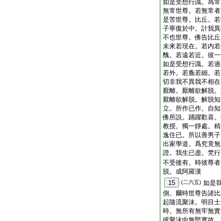
如是受想行識。爲常
無常世尊。若無常者
是苦世尊。比丘。若
子寧復於中。計我異
不也世尊。佛告比丘
未來若現在。若内若
醜。若遠若近。彼一
如是受想行識。若過
若外。若麁若細。若
切非我不異我不相在
厭離。厭離欲解脱。
厭離欲解脱。解脱知
立。所作已作。自知
佛所説。踊躍歡喜。
教授。獨一靜處。精
逸住已。所以善男子
出家學道。爲究竟無
證。我生已盡。梵行
不受後有。時彼尊者
脱。成阿羅漢
15
(二六五)
如是
側。爾時世尊告諸比
起隨流聚沫。明目士
時。無所有無牢無實
彼聚沫中無堅實故。