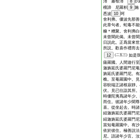
渧 肅㮈渧
8
抧
檀諦 尼羅枳
9
施
悉波
10
呵
舍利弗。優波先那善
此章句者。蛇毒不能
糠＊糟聚。舍利弗白
未曾聞此偈。未曾聞
日説此。正爲當來世
所説。歡喜作禮而去
12
(二五三)
如是
薩羅國。人間遊行至
迦旃延氏婆羅門尼菴
旃延氏婆羅門尼。有
樵。至菴羅園中。見
容貎端正諸根寂靜。
伏。見已往詣其所。
時優陀夷爲諸年少。
而住。彼諸年少聞尊
喜。從坐起去。時諸
紐迦旃延氏婆羅門尼
紐迦旃延氏婆羅門尼
當知菴羅園中。有沙
依於彼住。極善説法
尼。語諸年少言。汝