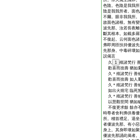
色陰。色陰是我我所
陰是我我所者。面色
不爾。眼非我我所。
故面色諸根。無有變
波先那。汝若長夜離
斷其根本。如截多羅
不復起。云何面色諸
弗即周匝扶持優波先
先那身。中毒碎壞如
説偈言
久
1
殖諸梵行 
歡喜而捨壽 猶如
久＊殖諸梵行 善
歡喜而捨壽 如人
久＊殖諸梵行 善
如出火燒宅 臨死
久＊殖諸梵行 善
以慧觀世間 猶如
不復更求餘 餘亦
時尊者舍利弗供養優
所。稽首禮足。退坐
者優波先那。有小惡
身上。其身即壞如聚
優波先那誦此偈者。