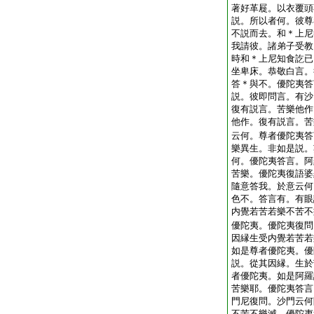
著好革屣。以衣覆頭
説。所以者何。彼尊
不説而去。和＊上尼
我請彼。諸弟子受教
時和＊上尼知食訖已
坐卑床。恭敬白言。
答＊與不。優陀夷答
説。彼即問言。有沙
復有説言。苦樂他作
他作。復有説言。苦
云何。尊者優陀夷答
樂異生。非如是説。
何。優陀夷答言。阿
苦樂。優陀夷復語婆
隨意答我。於意云何
色不。答言有。有眼
内覺若苦若樂不苦不
優陀夷。優陀夷復問
因縁生受内覺若苦若
如是尊者優陀夷。優
説。從其因縁。生於
者優陀夷。如是阿羅
苦樂耶。優陀夷答言
門尼復問。沙門云何
不苦不樂滅。優陀夷