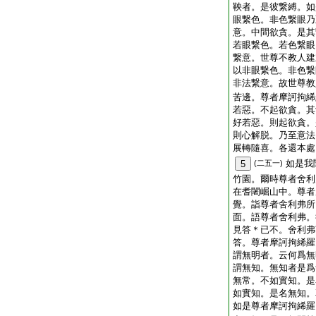
鞅者。是彼繋縛。如
眼繋色。非色繋眼乃
意。中間欲貪。是其
若眼繋色。若色繋眼
繋意。世尊不教人建
以非眼繋色。非色繋
非法繋意。故世尊教
苦邊。尊者摩訶拘絺
若惡。不起欲貪。其
好若惡。則起欲貪。
則心解脱。乃至意法
展轉隨喜。各還本處
如是我
5
(二五一)
竹園。爾時尊者舍利
在耆闍崛山中。尊者
覺。詣尊者舍利弗所
面。語尊者舍利弗。
見答＊已不。舍利弗
答。尊者摩訶拘絺羅
謂無明者。云何爲無
謂無知。無知者是爲
無常。不如實知。是
如實知。是名無知。
如是尊者摩訶拘絺羅