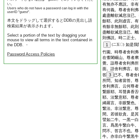
い。
有無亦不應説。非有
Users who do not have a password can log in with the
有何義。尊者舍利弗
userID "guest".
處盡離欲滅息沒已。
本文をドラッグして選択するとDDBの見出し語
餘耶。此則虚言。有
検索結果が表示されます。
有餘非無餘耶。此則
盡離欲滅息沒已。離
Select a portion of the text by dragging your
則佛説。時二正士。
mouse to view all terms in the text contained in
如是我
the DDB. ・
1
(二五〇)
竹園。時尊者舍利弗
Password Access Policies
在耆闍崛山。尊者摩
覺。詣尊者舍利弗所
面。語舍利弗言。欲
答
3
已不。尊者舍
所問。知者當答。尊
舍利弗言。云何尊者
繋眼耶。耳聲鼻香舌
耶。法繋意耶。尊者
絺羅言。非眼繋色。
繋法。非法繋意。尊
間。若彼欲貪。是其
譬如二牛。一黒一白
言。爲黒牛繋白牛。
問不。答言不也。尊
牛。亦非白牛繋黒牛