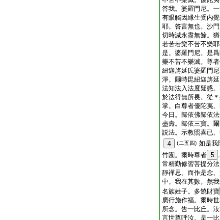
答我。婆羅門尼。一
有眼觸因縁生受内覺
耶。答言無也。沙門
切時滅永盡無餘。猶
若苦若樂不苦不樂耶
是。婆羅門尼。是爲
樂不苦不樂滅。尊者
紐迦旃延氏婆羅門尼
淨。爾時毘紐迦旃延
法知法入法度疑惑。
於法得無所畏。從＊
掌。白尊者優陀夷。
今日。歸依佛歸依法
盡壽。歸依三寶。爾
説法。示教照喜已。
如是我
4
(二五四)
竹園。爾時尊者
5
常精勤修習菩提分法
靜禪思。而作是念。
中。我在其數。然我
名族姓子。多饒財寶
廣行施作福。爾時世
所念。告一比丘。汝
言世尊呼汝。是一比