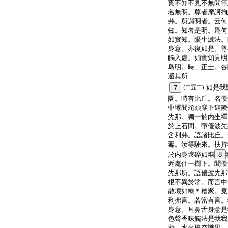
實不知不見不無間等
名無明。尊者摩訶拘
弗。所謂明者。云何
知。知者是明。爲何
如實知。眼生滅法。
身意。亦復如是。尊
觸入處。如實知見明
爲明。時二正士。各
還其所
如是我
7
(二五二)
園。時有比丘。名優
中塜間蛇頭巖下迦陵
先那。獨一於内坐禪
於上石間。墮優波先
舍利弗。語諸比丘。
毒。汝等駛來。扶持
於内身壞碎如糠
8
近處住一樹下。聞優
先那所。語優波先那
根不異於常。而言中
散壞如糠＊糟聚。竟
利弗言。若當有言。
身意。耳鼻舌身意是
色聲香味觸法是我我
所。水火風空識界。