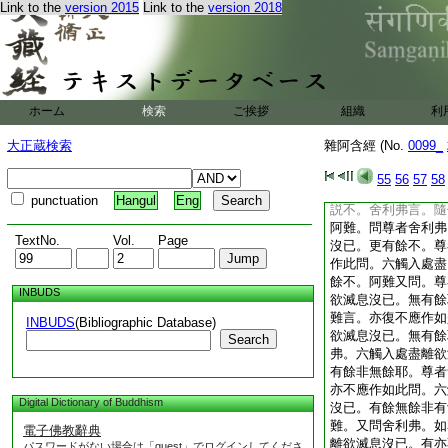
Link to the
version 2015
Link to the
version 2018
謂堪材用。斷根截
實。剥至於盡。都無
正觀眼識。耳鼻舌身
無可取。無可取故。
覺涅槃。我生已盡。
ホーム
検索
ご挨拶
知不受後有。彼一正
組織
利
喜。各還其所
大正蔵検索
雜阿含經 (No.
0099_
如是我
9
(二四九)
孤獨園。爾時尊者阿
55
56
57
58
語尊者舍利弗。欲有
punctuation
Hangul
Eng
説不。舍利弗言。隨
阿難。問尊者舍利弗
TextNo.
Vol.
Page
沒已。更有餘不。尊
作此問。六觸入處盡
餘不。阿難又問。尊
INBUDS
欲滅息沒已。無有餘
難言。亦復不應作如
INBUDS
(Bibliographic Database)
欲滅息沒已。無有餘
Search
弗。六觸入處盡離欲
有餘非無餘耶。尊者
亦不應作如此問。六
Digital Dictionary of Buddhism
沒已。有餘無餘非有
難。又問舍利弗。如
電子佛教辭典
離欲滅息沒已。有亦
パスワードがない場合は「guest」でログインしてくださ