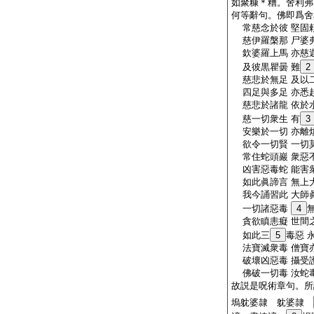
如聚糠＊糟。舍利弗
何等辭句。佛即爲舍
常慈念於彼 堅固
慈伊羅槃那 尸婆
欽婆羅上馬 亦慈
及彼黒瞿曇 難
2
慈悲於無足 及以
四足與多足 亦悉
慈悲於諸龍 依於
慈一切衆生 有
3
安樂於一切 亦離
欲令一切賢 一切
常住蛇頭巖 衆惡
凶害惡毒蛇 能害
如此眞諦言 無上
我今誦習此 大師
一切諸惡毒
4
貪欲瞋恚癡 世間
如此三
5
毒惡 
法寶滅衆毒 僧寶
破壞凶惡毒 攝受
佛破一切毒 汝蛇
故説是呪術章句。所
塢躭婆隷 躭婆隷