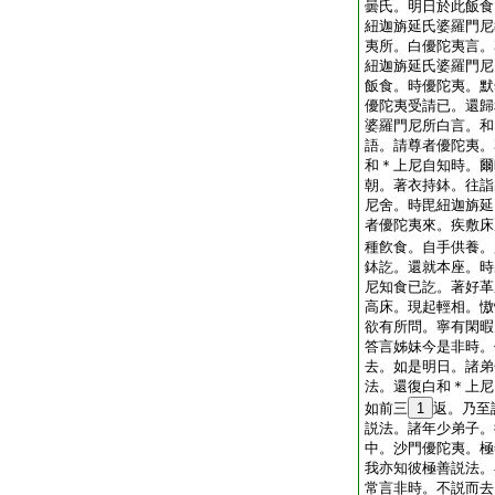
曇氏。明日於此飯食
紐迦旃延氏婆羅門尼
夷所。白優陀夷言。
紐迦旃延氏婆羅門尼
飯食。時優陀夷。默
優陀夷受請已。還歸
婆羅門尼所白言。和
語。請尊者優陀夷。
和＊上尼自知時。爾
朝。著衣持鉢。往詣
尼舍。時毘紐迦旃延
者優陀夷來。疾敷床
種飮食。自手供養。
鉢訖。還就本座。時
尼知食已訖。著好革
高床。現起輕相。慠
欲有所問。寧有閑暇
答言姊妹今是非時。
去。如是明日。諸弟
法。還復白和＊上尼
如前三
1
返。乃至
説法。諸年少弟子。
中。沙門優陀夷。極
我亦知彼極善説法。
常言非時。不説而去