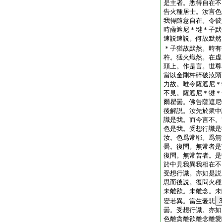
是主者。悉得自在不
告火種居士。汝言色
我得隨意自在。令彼
時薩遮尼＊犍＊子默
速説速説。何故默然
＊子猶故默然。時有
杵。猛火熾然。在虚
頭上。作是言。世尊
當以金剛杵碎破汝頭
力故。唯令薩遮尼＊
不見。薩遮尼＊犍＊
爾瞿曇。佛告薩遮尼
後解説。汝先於衆中
識是我。而今言不。
色是我。受想行識是
汝。色爲常耶。爲無
曇。復問。無常者是
復問。無常苦者。是
於中見我異我相在不
受想行識。亦如是説
思而後説。復問火種
未離欲。未離念。未
變若異。當生憂悲
曇。受想行識。亦如
色離貪離欲離念離愛