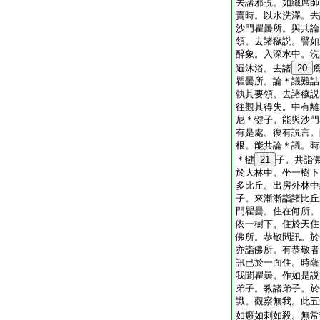
去諸邪説。如織席師
賣時。以水洗澤。去
沙門瞿曇所。與共論
領。去諸穢説。譬如
醉象。入深水中。洗
遍沐浴。去諸
20
瞿曇所。論＊議難詰
執其要領。去諸穢説
往觀其得失。中有離
尼＊犍子。能與沙門
有是處。復有説言。
根。能共論＊議。時
＊犍
21
子。共詣
於大林中。坐一樹下
多比丘。出房外林中
子。來漸漸詣諸比丘
門瞿曇。住在何所。
依一樹下。住於天住
佛所。恭敬問訊。於
亦詣佛所。有恭敬者
訊已於一面住。時薩
我聞瞿曇。作如是説
弟子。教諸弟子。於
識。觀察無我。此五
如癰如刺如殺。無常