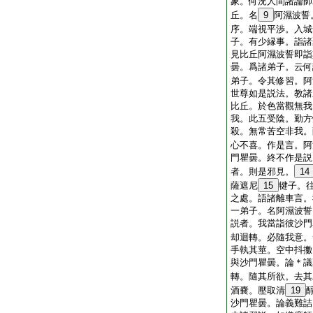
象。何況人間諸論師
丘。名
9
阿濕波誓
序。端視平渉。入城
子。有少縁事。詣諸
見比丘阿濕波誓即詣
曇。爲諸弟子。云何
弟子。令其修習。阿
世尊如是説法。教諸
比丘。於色當觀無我
我。此五受陰。勤方
殺。無常苦空非我。
心不喜。作是言。阿
門瞿曇。終不作是説
者。則是邪見。
14
薩遮尼
15
犍子。
之處。語諸離車言。
一弟子。名阿濕波誓
説者。我當詣彼沙門
却迴轉。必隨我意。
手執其莖。空中抖擻
與沙門瞿曇。論＊議
轉。隨其所欲。去其
酒嚢。壓取清
19
沙門瞿曇。論義難詰