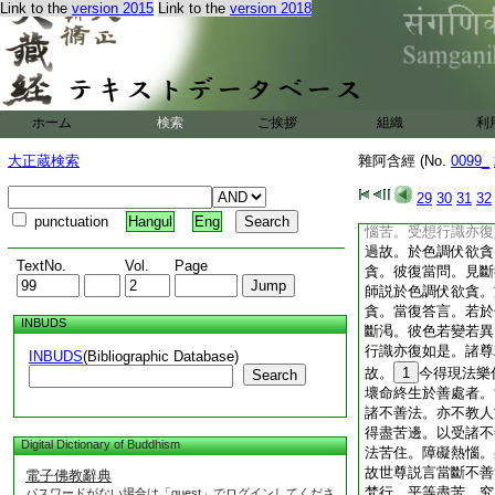
Link to the
version 2015
Link to the
version 2018
愍故。尊者舍利弗告
明利根。若刹利。若
必當問汝。汝彼大師
9
教汝。當答言。
教＊教。當復問汝。
當復答言。大師唯説
ホーム
検索
ご挨拶
組織
利
於受想行識陰。調伏
法。彼當復問。欲貪
大正蔵検索
雜阿含經 (No.
0099_
於色調伏欲貪。受想
應答言。若於色欲不
29
30
31
32
不斷。渇不斷者。彼
punctuation
Hangul
Eng
惱苦。受想行識亦復
過故。於色調伏欲貪
TextNo.
Vol.
Page
貪。彼復當問。見斷
師説於色調伏欲貪。
貪。當復答言。若於
INBUDS
斷渇。彼色若變若異
行識亦復如是。諸尊
INBUDS
(Bibliographic Database)
故。
1
今得現法樂
Search
壞命終生於善處者。
諸不善法。亦不教人
得盡苦邊。以受諸不
Digital Dictionary of Buddhism
法苦住。障礙熱惱。
故世尊説言當斷不善
電子佛教辭典
梵行。平等盡苦。究
パスワードがない場合は「guest」でログインしてくださ