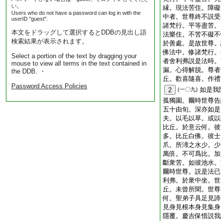
い。
縁。現法苦住。障礙
Users who do not have a password can log in with the
中者。世尊終不説受
userID "guest".
諸梵行。平等盡苦。
本文をドラッグして選択するとDDBの見出し語
法樂住。不苦不礙不
検索結果が表示されます。
於善處。是故世尊。
佛法中。修諸梵行。
Select a portion of the text by dragging your
者舍利弗説是法時。
mouse to view all terms in the text contained in
漏。心得解脱。尊者
the DDB. ・
丘。歡喜隨喜。作禮
Password Access Policies
如是我
2
(一〇九)
孤獨園。爾時世尊告
五十由旬。深亦如是
夫。以毛以草。或以
比丘。於意云何。彼
多。比丘白佛。彼士
爪。所渧之水少。少
萬倍。不可爲比。加
斷衆苦。如彼池水。
爾時世尊。説是法已
利弗。於衆中坐。世
丘。未曾所聞。世尊
何。聖弟子具足見諦
見身見根本身見集身
隱覆。慶吉保惜説我