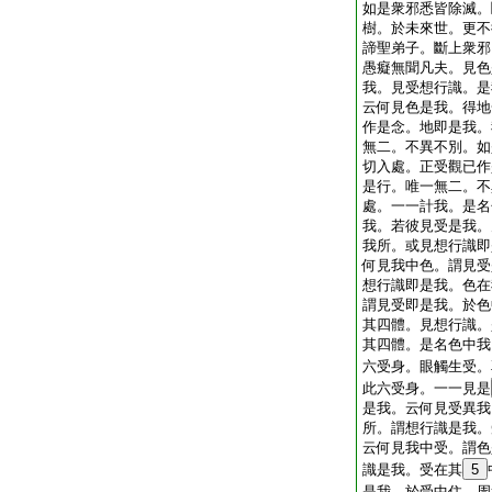
如是衆邪悉皆除滅。
樹。於未來世。更不
諦聖弟子。斷上衆邪
愚癡無聞凡夫。見色
我。見受想行識。是
云何見色是我。得地
作是念。地即是我。
無二。不異不別。如
切入處。正受觀已作
是行。唯一無二。不
處。一一計我。是名
我。若彼見受是我。
我所。或見想行識即
何見我中色。謂見受
想行識即是我。色在
謂見受即是我。於色
其四體。見想行識。
其四體。是名色中我
六受身。眼觸生受。
此六受身。一一見是
是我。云何見受異我
所。謂想行識是我。
云何見我中受。謂色
識是我。受在其
5
是我。於受中住。周