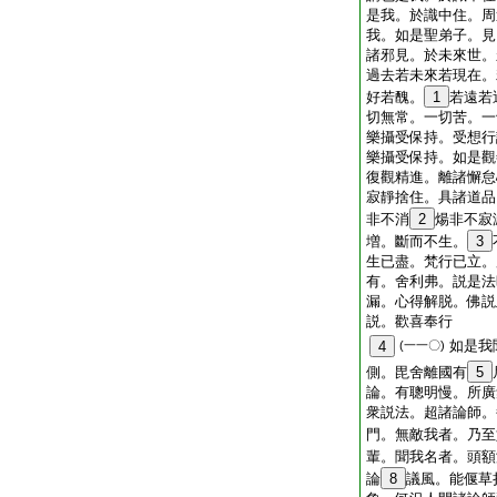
是我。於識中住。周
我。如是聖弟子。見
諸邪見。於未來世。
過去若未來若現在。
好若醜。
1
若遠若
切無常。一切苦。一
樂攝受保持。受想行
樂攝受保持。如是觀
復觀精進。離諸懈怠
寂靜捨住。具諸道品
非不消
2
煬非不寂
増。斷而不生。
3
生已盡。梵行已立。
有。舍利弗。説是法
漏。心得解脱。佛説
説。歡喜奉行
如是我
4
(一一〇)
側。毘舍離國有
5
論。有聰明慢。所廣
衆説法。超諸論師。
門。無敵我者。乃至
輩。聞我名者。頭額
論
8
議風。能偃草