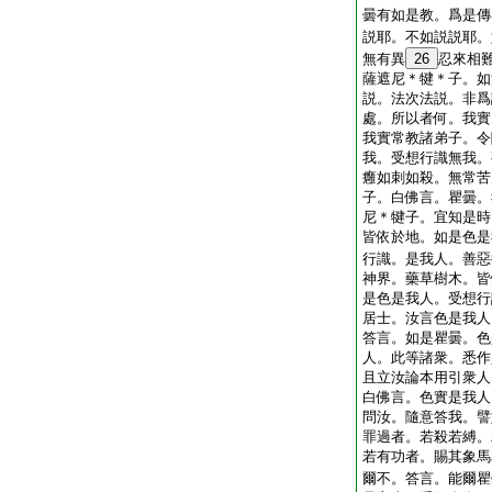
曇有如是教。爲是傳
説耶。不如説説耶。
無有異
26
忍來相
薩遮尼＊犍＊子。如
説。法次法説。非爲
處。所以者何。我實
我實常教諸弟子。令
我。受想行識無我。
癰如刺如殺。無常苦
子。白佛言。瞿曇。
尼＊犍子。宜知是時
皆依於地。如是色是
行識。是我人。善惡
神界。藥草樹木。皆
是色是我人。受想行
居士。汝言色是我人
答言。如是瞿曇。色
人。此等諸衆。悉作
且立汝論本用引衆人
白佛言。色實是我人
問汝。隨意答我。譬
罪過者。若殺若縛。
若有功者。賜其象馬
爾不。答言。能爾瞿