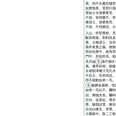
異。則不生憂悲惱苦
如實無異。受想行識
譬如士夫身嬰衆苦。
不捨。當得樂不。答
種居士。身嬰衆苦。
不捨。不得樂也。火
入山。求堅實材。見
斷其根葉。剽剥其皮
實。火種居士。汝亦
善求眞實之義。都無
而於此衆中。敢有所
門中。所知所見。能
見共論
5
議不摧伏
風。偃草折樹。能破
令彼額津腋汗毛孔水
不自立。先所誇説。
而不能動如來一毛。
6
被欝多羅僧。現
如來一毛以不。爾時
頭。慚愧失色。爾時
目佉。從座起。整衣
尊。聽我説譬。佛告
目佉白佛言。世尊。
大聚穀中。取二三斛