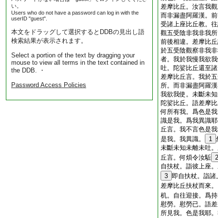
い。
差摩比丘。汝言我觀
Users who do not have a password can log in with the
而非漏盡阿羅漢。前
userID "guest".
受諸上座比丘教。往
本文をドラッグして選択するとDDBの見出し語
觀五受陰非我非我所
検索結果が表示されます。
前後相違。差摩比丘
於五受陰觀察非我非
Select a portion of the text by dragging your
者。我於我慢我欲我
mouse to view all terms in the text contained in
吐。陀娑比丘還至諸
the DDB. ・
差摩比丘言。我於五
Password Access Policies
所。而非漏盡阿羅漢
我欲我使。未斷未知
陀娑比丘。語差摩比
何所有我。爲色是我
識是我。爲我異識耶
丘言。我不言色是我
是我。我異識。
1
未斷未知未離未吐。
丘言。何煩令汝駈
自扶杖。詣彼上座。
3
即自扶杖。詣諸
差摩比丘扶杖而來。
机。自往迎接。爲持
慰勞。慰勞已。語差
所見我。色是我耶。