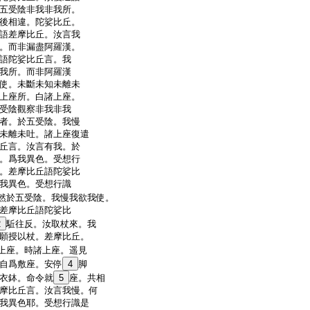
五受陰非我非我所。
後相違。陀娑比丘。
語差摩比丘。汝言我
。而非漏盡阿羅漢。
語陀娑比丘言。我
我所。而非阿羅漢
使。未斷未知未離未
上座所。白諸上座。
受陰觀察非我非我
者。於五受陰。我慢
未離未吐。諸上座復遣
丘言。汝言有我。於
。爲我異色。受想行
。差摩比丘語陀娑比
我異色。受想行識
然於五受陰。我慢我欲我使。
差摩比丘語陀娑比
2
駈往反。汝取杖來。我
願授以杖。差摩比丘。
上座。時諸上座。遥見
自爲敷座。安停
4
脚
衣鉢。命令就
5
座。共相
摩比丘言。汝言我慢。何
我異色耶。受想行識是