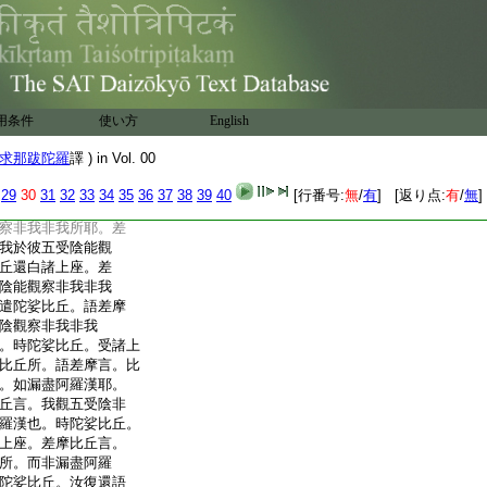
屠牛以利刀生割其
痛當何可堪。我今腹
力士捉一劣夫懸著火
足熱過於彼。時陀娑
。以差摩比丘所説病
諸上座。還遣陀娑比
用条件
使い方
English
語差摩比丘言。世尊
等爲五。色受陰受想
求那跋陀羅
譯 ) in Vol. 00
少觀察此五受陰非我
丘。受諸上座比丘教
29
30
31
32
33
34
35
36
37
38
39
40
[行番号:
無
/
有
] [返り点:
有
/
無
]
。諸上座語汝。世尊
察非我非我所耶。差
我於彼五受陰能觀
丘還白諸上座。差
陰能觀察非我非我
遣陀娑比丘。語差摩
陰觀察非我非我
。時陀娑比丘。受諸上
比丘所。語差摩言。比
。如漏盡阿羅漢耶。
丘言。我觀五受陰非
羅漢也。時陀娑比丘。
上座。差摩比丘言。
所。而非漏盡阿羅
陀娑比丘。汝復還語