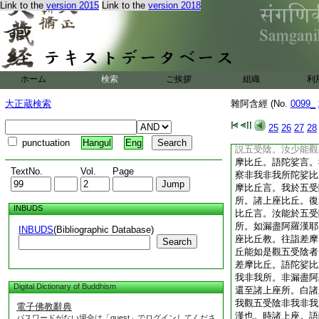
Link to the
version 2015
Link to the
version 2018
苦痛有過於彼。譬如
腹取其内藏。其牛腹
痛。甚於彼牛。如二
上燒其兩足。我今兩
比丘。還至諸上座所
状。具白諸上座。時
ホーム
検索
ご挨拶
組織
利
丘。至差摩比丘所。
所説。有五受陰。何
大正蔵検索
雜阿含經 (No.
0099_
行識受陰。汝差摩能
非我所耶。時陀娑比
25
26
27
28
已。往語差摩比丘言
punctuation
Hangul
Eng
説五受陰。汝少能觀
摩比丘。語陀娑言。
TextNo.
Vol.
Page
察非我非我所陀娑比
摩比丘言。我於五受
所。諸上座比丘。復
INBUDS
比丘言。汝能於五受
所。如漏盡阿羅漢耶
INBUDS
(Bibliographic Database)
座比丘教。往詣差摩
Search
丘能如是觀五受陰者
差摩比丘。語陀娑比
我非我所。非漏盡阿
Digital Dictionary of Buddhism
還至諸上座所。白諸
我觀五受陰非我非我
電子佛教辭典
漢也。時諸上座。語
パスワードがない場合は「guest」でログインしてくださ