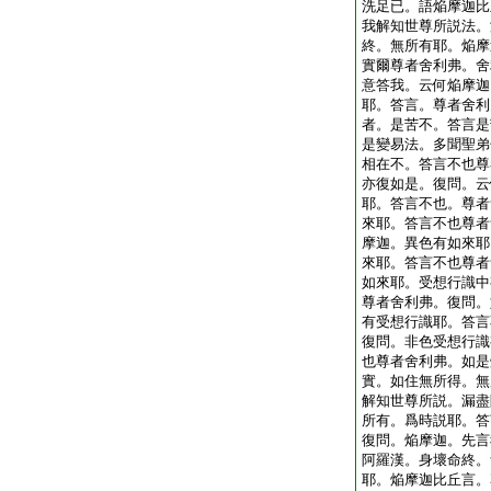
洗足已。語焔摩迦比
我解知世尊所説法。
終。無所有耶。焔摩
實爾尊者舍利弗。舍
意答我。云何焔摩迦
耶。答言。尊者舍利
者。是苦不。答言是
是變易法。多聞聖弟
相在不。答言不也尊
亦復如是。復問。云
耶。答言不也。尊者
來耶。答言不也尊者
摩迦。異色有如來耶
來耶。答言不也尊者
如來耶。受想行識中
尊者舍利弗。復問。
有受想行識耶。答言
復問。非色受想行識
也尊者舍利弗。如是
實。如住無所得。無
解知世尊所説。漏盡
所有。爲時説耶。答
復問。焔摩迦。先言
阿羅漢。身壞命終。
耶。焔摩迦比丘言。