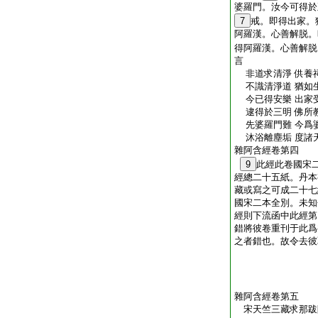
婆羅門。汝今可得於
7
戒。即得出家。
阿羅漢。心善解脱。
得阿羅漢。心善解脱
言
非道求清淨 供養
不識清淨道 猶如
今已得安樂 出家
逮得於三明 佛所
先婆羅門難 今爲
沐浴離塵垢 度諸
雜阿含經卷第四
9
此經此卷國宋
經總二十五紙。丹本
藏或寫之可成二十七
國宋二本全別。未知
經則下流函中此經第
錯將彼卷重刊于此爲
之者錯也。故令去彼
雜阿含經卷第五
宋天竺三藏求那