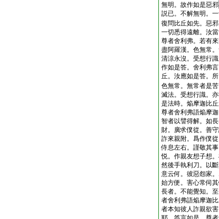
無明。故作如是惡邪
説已。不解無明。一
復問比丘如先。惡邪
一切悉得遠離。汝當
尊者舍利弗。若有來
盡阿羅漢。色無常。
清涼永沒。受想行識
作如是答。舍利弗言
丘。汝應如是答。所
色無常。無常者是苦
滅法。受想行識。亦
是法時。焔摩迦比丘
尊者舍利弗語焔摩迦
智者以譬得解。如長
財。廣求僕從。善守
詐來親附。爲作僕從
侍息左右。謹敬其事
悦。作親友想子想。
然後手執利刀。以斷
意云何。彼惡怨家。
始方便。害心常伺其
長者。不能覺知。至
者舍利弗語焔摩迦比
者本知彼人詐親欲害
耶。答言如是。尊者