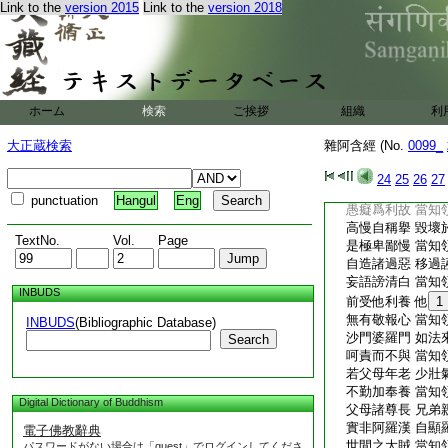
Link to the
version 2015
Link to the
version 2018
侵掠彼所
17
受
妄語欺誑人 詐取
他索而不還 當知
爲己亦爲他 擧責
或復順他語 妄語
如是妄語者 當知
ホーム
検索
ご挨拶
組織
利
作惡不善業 無有
隱諱覆藏惡 當知
大正蔵検索
雜阿含經 (No.
0099_
若人問其義 而答
顛倒欺誑人 當知
24
25
26
27
實空無所有 而輕
punctuation
Hangul
Eng
愚癡爲利故 當知
高慢自稱擧 毀壞
TextNo.
Vol.
Page
是極卑鄙慢 當知
自造諸過惡 移過
妄語謗清白 當知
INBUDS
前受他利養 他
1
無有敬報心 當知
INBUDS
(Bibliographic Database)
沙門婆羅門 如法
Search
呵責而不與 當知
若父母年老 少壯
不勤加奉養 當知
Digital Dictionary of Buddhism
父母諸尊長 兄弟
實非阿羅漢 自顯
電子佛教辭典
世間之大賊 當知
パスワードがない場合は「guest」でログインしてくださ