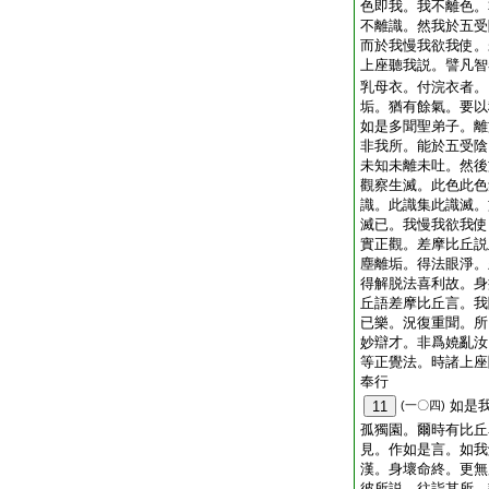
色即我。我不離色。
不離識。然我於五受
而於我慢我欲我使。
上座聽我説。譬凡智
乳母衣。付浣衣者。
垢。猶有餘氣。要以
如是多聞聖弟子。離
非我所。能於五受陰
未知未離未吐。然後
觀察生滅。此色此色
識。此識集此識滅。
滅已。我慢我欲我使
實正觀。差摩比丘説
塵離垢。得法眼淨。
得解脱法喜利故。身
丘語差摩比丘言。我
已樂。況復重聞。所
妙辯才。非爲嬈亂汝
等正覺法。時諸上座
奉行
如是
11
(一〇四)
孤獨園。爾時有比丘
見。作如是言。如我
漢。身壞命終。更無
彼所説。往詣其所。