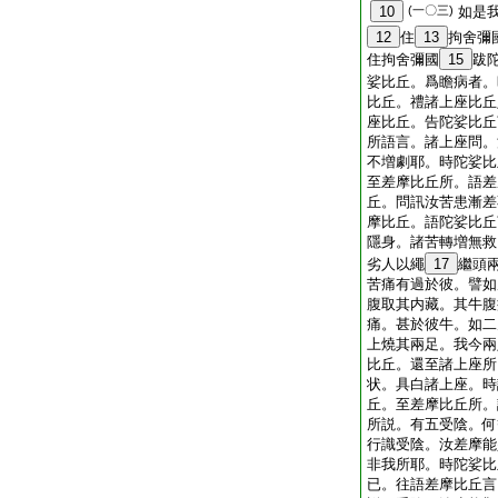
10
(一〇三)
如是
12
住
13
拘舍彌
住拘舍彌國
15
跋
娑比丘。爲瞻病者。
比丘。禮諸上座比丘
座比丘。告陀娑比丘
所語言。諸上座問。
不増劇耶。時陀娑比
至差摩比丘所。語差
丘。問訊汝苦患漸差
摩比丘。語陀娑比丘
隱身。諸苦轉増無救
劣人以繩
17
繼頭
苦痛有過於彼。譬如
腹取其内藏。其牛腹
痛。甚於彼牛。如二
上燒其兩足。我今兩
比丘。還至諸上座所
状。具白諸上座。時
丘。至差摩比丘所。
所説。有五受陰。何
行識受陰。汝差摩能
非我所耶。時陀娑比
已。往語差摩比丘言