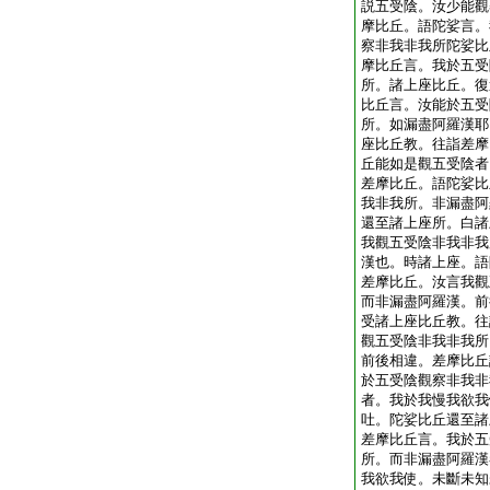
説五受陰。汝少能觀
摩比丘。語陀娑言。
察非我非我所陀娑比
摩比丘言。我於五受
所。諸上座比丘。復
比丘言。汝能於五受
所。如漏盡阿羅漢耶
座比丘教。往詣差摩
丘能如是觀五受陰者
差摩比丘。語陀娑比
我非我所。非漏盡阿
還至諸上座所。白諸
我觀五受陰非我非我
漢也。時諸上座。語
差摩比丘。汝言我觀
而非漏盡阿羅漢。前
受諸上座比丘教。往
觀五受陰非我非我所
前後相違。差摩比丘
於五受陰觀察非我非
者。我於我慢我欲我
吐。陀娑比丘還至諸
差摩比丘言。我於五
所。而非漏盡阿羅漢
我欲我使。未斷未知