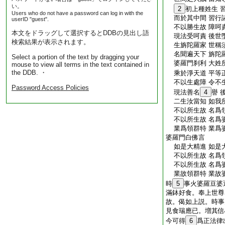
い。
2
初上種姓生 
Users who do not have a password can log in with the
而於其中間 習行
userID "guest".
不以勝生故 障呵
本文をドラッグして選択するとDDBの見出し語
現法受呵責 後世
検索結果が表示されます。
生旃陀羅家 世稱
名聞遍天下 旃陀
Select a portion of the text by dragging your
婆羅門刹利 大姓
mouse to view all terms in the text contained in
the DDB. ・
乘於淨天道 平等
不以生處障 令不
Password Access Policies
現法善名
4
譽 
二生汝當知 如我
不以所生故 名爲
不以所生故 名爲
業爲領群特 業爲
婆羅門白佛言
如是大精進 如是
不以所生故 名爲
不以所生故 名爲
業故領群特 業故
時
5
事火婆羅豆婆
滿鉢好食。奉上世尊
故。偈如上説。時事
見食瑞應已。増其信
今可得
6
爲正法律