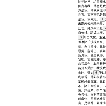
陀娑比丘。語差摩比
何所有我。爲色是我
識是我。爲我異識耶
丘言。我不言色是我
是我。我異識。
1
未斷未知未離未吐。
丘言。何煩令汝駈
自扶杖。詣彼上座。
3
即自扶杖。詣諸
差摩比丘扶杖而來。
机。自往迎接。爲持
慰勞。慰勞已。語差
所見我。色是我耶。
我耶。我異識耶。差
非我異色。非受想行
能於五受陰。我慢我
未吐。譬如
6
優鉢
利華香。爲即根香耶
葉鬚精麤香耶。爲香
不。諸上座答言。不
羅。鉢曇摩。拘牟頭
香異根。亦非莖葉鬚
精麤也。差摩比丘復
言。是華香。差摩比