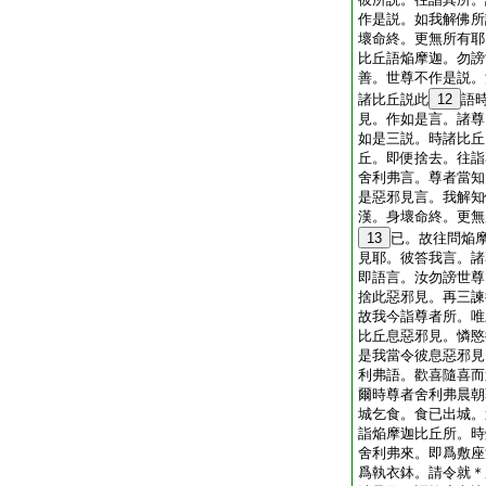
作是説。如我解佛所
壞命終。更無所有耶
比丘語焔摩迦。勿謗
善。世尊不作是説。
諸比丘説此
12
語
見。作如是言。諸尊
如是三説。時諸比丘
丘。即便捨去。往詣
舍利弗言。尊者當知
是惡邪見言。我解知
漢。身壞命終。更無
13
已。故往問焔
見耶。彼答我言。諸
即語言。汝勿謗世尊
捨此惡邪見。再三諫
故我今詣尊者所。唯
比丘息惡邪見。憐愍
是我當令彼息惡邪見
利弗語。歡喜隨喜而
爾時尊者舍利弗晨朝
城乞食。食已出城。
詣焔摩迦比丘所。時
舍利弗來。即爲敷座
爲執衣鉢。請令就＊