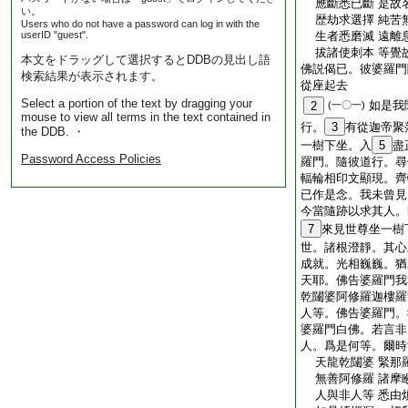
應斷悉已斷 是故
い。
歴劫求選擇 純苦
Users who do not have a password can log in with the
userID "guest".
生者悉磨滅 遠離
拔諸使刺本 等覺
本文をドラッグして選択するとDDBの見出し語
佛説偈已。彼婆羅門
検索結果が表示されます。
從座起去
Select a portion of the text by dragging your
如是我
2
(一〇一)
mouse to view all terms in the text contained in
行。
3
有從迦帝聚
the DDB. ・
一樹下坐。入
5
盡
Password Access Policies
羅門。隨彼道行。尋
輻輪相印文顯現。齊
已作是念。我未曾見
今當隨跡以求其人。
7
來見世尊坐一樹
世。諸根澄靜。其心
成就。光相巍巍。猶
天耶。佛告婆羅門我
乾闥婆阿修羅迦樓羅
人等。佛告婆羅門。
婆羅門白佛。若言非
人。爲是何等。爾時
天龍乾闥婆 緊那
無善阿修羅 諸摩
人與非人等 悉由