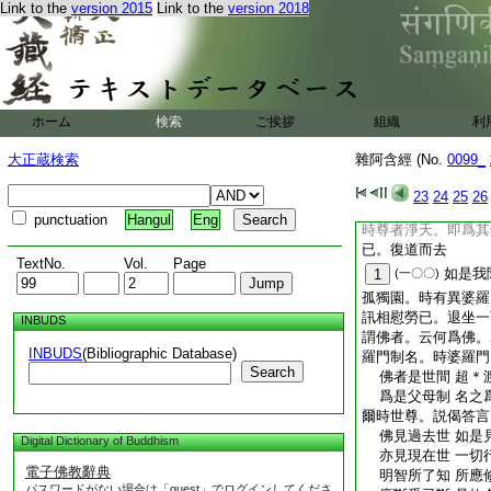
遠離一切惡 不爲
Link to the
version 2015
Link to the
version 2018
徳同於梵天 形在
不著一切法 如彼
比丘正念住 其心
應奉以初
22
佛
應以
23
正信心
ホーム
検索
ご挨拶
組織
利
當預建立洲 令未
汝觀此牟尼 已
2
大正蔵検索
雜阿含經 (No.
0099_
是故當信心 及時
當預建立洲 令未
23
24
25
26
毘沙門天王 開發
punctuation
Hangul
Eng
時尊者淨天。即爲其
已。復道而去
TextNo.
Vol.
Page
如是我
1
(一〇〇)
孤獨園。時有異婆羅
訊相慰勞已。退坐一
INBUDS
謂佛者。云何爲佛。
INBUDS
(Bibliographic Database)
羅門制名。時婆羅門
Search
佛者是世間 超＊
爲是父母制 名之
爾時世尊。説偈答言
佛見過去世 如是
Digital Dictionary of Buddhism
亦見現在世 一切
電子佛教辭典
明智所了知 所應
パスワードがない場合は「guest」でログインしてくださ