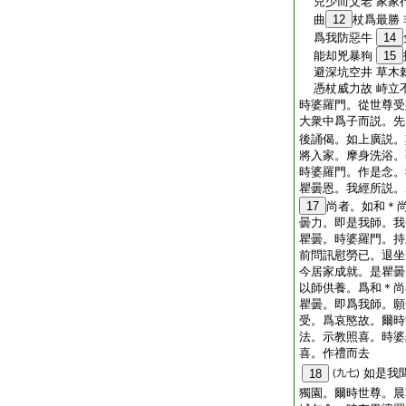
兒少而父老 家家
曲
12
杖爲最勝 
爲我防惡牛
14
能却兇暴狗
15
避深坑空井 草木
憑杖威力故 峙立
時婆羅門。從世尊受
大衆中爲子而説。先
後誦偈。如上廣説。
將入家。摩身洗浴。
時婆羅門。作是念。
瞿曇恩。我經所説。
17
尚者。如和＊
曇力。即是我師。我
瞿曇。時婆羅門。持
前問訊慰勞已。退坐
今居家成就。是瞿曇
以師供養。爲和＊尚
瞿曇。即爲我師。願
受。爲哀愍故。爾時
法。示教照喜。時婆
喜。作禮而去
如是我
18
(九七)
獨園。爾時世尊。晨