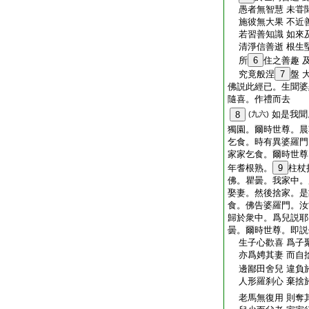
愚者無智慧 未甞
施彼無大果 不近
若習善知識 如來
清淨信善逝 根生
所
6
住之善趣 
究竟般涅
7
盤 
佛説此經已。生聞婆
隨喜。作禮而去
如是我聞
8
(九六)
獨園。爾時世尊。晨
乞食。時有異婆羅門
家家乞食。爾時世尊
年耆根熟。
9
柱杖
佛。瞿曇。我家中。
娶妻。然後捨家。是
食。佛告婆羅門。汝
歸於衆中。爲兒説耶
曇。爾時世尊。即説
生子心歡喜 爲子
亦爲娉其妻 而自
邊鄙田舍兒 違負
人形羅刹心 棄捨
老馬無復用 則奪