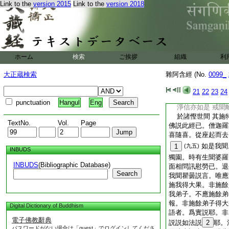
Link to the
version 2015
Link to the
version 2018
羅門白佛。云何善男
婆羅門。譬如明月淨
明。乃至月滿一切圓
來法律得淨信心。乃
増施増聞増慧増。日
近善知識。聞説正法
ホーム
検索
ご挨拶
組織
利
行。行口善行。行意
壞命終。化生天上。
大正蔵検索
雜阿含經 (No.
0099_
如月。爾時世尊。而
譬如月無垢 周行
21
22
23
24
一切
15
小星中
punctuation
Hangul
Eng
淨信亦如是 戒聞
於諸慳世間 其施
TextNo.
Vol.
Page
佛説此經已。僧迦羅
喜隨喜。從座起而去
如是我聞
1
(九五)
INBUDS
獨園。時有生聞婆羅
INBUDS
(Bibliographic Database)
面相問訊慰勞已。退
Search
我聞瞿曇説言。唯應
施我得大果。非施餘
我弟子。不應施餘弟
報。非施餘弟子得大
Digital Dictionary of Buddhism
語者。爲實説耶。非
電子佛教辭典
説説如法説
2
耶。
パスワードがない場合は「guest」でログインしてくださ