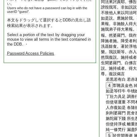
同法來訶責耶。佛告
い。
謗毀我耳。非如説説
Users who do not have a password can log in with the
userID "guest".
不致他人來以同法呵
如是説。應施於我。
本文をドラッグして選択するとDDBの見出し語
果報。非施餘人得大
検索結果が表示されます。
施我弟子得大果報。
Select a portion of the text by dragging your
報。然婆羅門。我作
mouse to view all terms in the text contained in
障施者施。障受者利
the DDB. ・
洗器餘食。著於淨地
樂。我説斯等。亦入
Password Access Policies
然我復説。施持戒者
生聞婆羅門。白佛言
説。施持戒者。得大
尊。復説偈言
若黒若有白 若赤
4
犁雜及金色 
如是等牸牛 牛犢
丁壯力具足 調善
但使堪運重 不問
人亦復如是 各隨
刹利婆羅門 毘舍
旃陀羅下賤 所生
但使持淨戒 離重
純一修梵行 漏盡
5
於世間善逝 