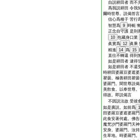
自説耕田者 而不
爲我説耕田 令我
爾時世尊。説偈答言
信心爲種子 苦行
智慧爲
9
時軛 
正念自守護 是則
10
包藏身口業
眞實爲
12
眞乘
精進
14
爲
15
直往不轉還 得到
如是耕田者 逮得
如是耕田者 不還
時耕田婆羅豆婆遮婆
瞿曇。極善耕田瞿曇
婆羅門。聞世尊説偈
美飮食。以奉世尊。
得故。即説偈言
不因説法故 受彼
如是廣説。如前爲
田婆羅豆婆遮婆羅門
此食安著何處。佛告
魔梵沙門婆羅門天神
安身。婆羅門。汝持
生草地。時婆羅門。