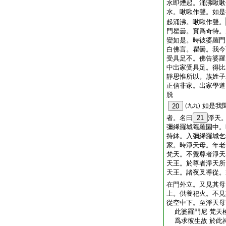
水即煙起。涌沸啾啾
水。啾啾作聲。如是
起涌沸。啾啾作聲。
門瞿曇。實爲奇特。
變如是。時彼婆羅門
白佛言。瞿曇。我今
受具足不。佛告婆羅
中出家受具足。得比
靜思惟所以。族姓子
正信非家。出家學道
脱
如是我
20
(九九)
者。名曰
21
淨天
彌絺羅城菴羅園中。
持鉢。入彌絺羅城乞
家。時淨天母。年老
梵天。不覺尊者淨天
天王。於尊者淨天所
天王。諸夜叉導從。
在門外立。又見其母
上。供養祀火。不見
從空中下。至淨天母
此婆羅門尼 梵天
爲求彼生故 於此