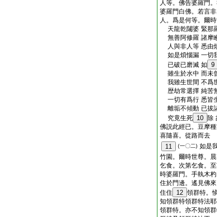
人等。佛告婆羅門。
婆羅門白佛。若言非
人。爲是何等。爾時
天龍乾闥婆 緊那
無善阿修羅 諸摩
人與非人等 悉由
如是煩惱漏 一切
已破已磨滅 如
9
雖生於水中 而未
我雖生世間 不爲
歴劫常選擇 純苦
一切有爲行 悉皆
離垢不傾動 已拔
究竟生死
10
除
佛説此經已。豆摩種
喜隨喜。從路而去
如是
11
(一〇二)
竹園。爾時世尊。晨
乞食。次第乞食。至
時婆羅門。手執木杓
住於門邊。遙見佛來
住住
12
領群特。
知領群特領群特法耶
領群特。亦不知領群