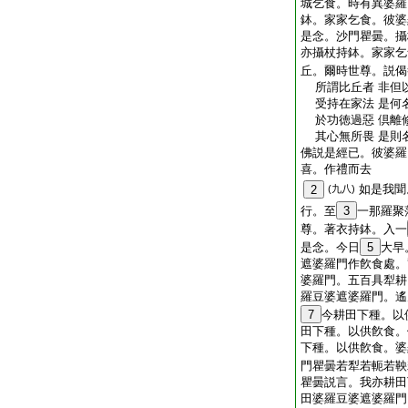
城乞食。時有異婆羅
鉢。家家乞食。彼婆
是念。沙門瞿曇。攝
亦攝杖持鉢。家家乞
丘。爾時世尊。説偈
所謂比丘者 非但
受持在家法 是何
於功徳過惡 倶離
其心無所畏 是則
佛説是經已。彼婆羅
喜。作禮而去
如是我聞
2
(九八)
行。至
3
一那羅聚
尊。著衣持鉢。入一
是念。今日
5
大早
遮婆羅門作飮食處。
婆羅門。五百具犁耕
羅豆婆遮婆羅門。遙
7
今耕田下種。以
田下種。以供飮食。
下種。以供飮食。婆
門瞿曇若犁若軛若鞅
瞿曇説言。我亦耕田
田婆羅豆婆遮婆羅門