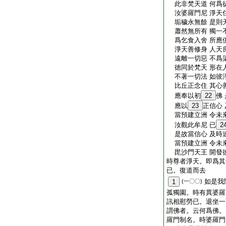
此非梵天道 何爲
汝婆羅門尼 淨天
垢穢永無餘 是則
蕭然無所有 獨一
爲乞食入舍 所應
淨天善修身 人天
遠離一切惡 不爲
徳同於梵天 形在
不著一切法 如彼
比丘正念住 其心
應奉以初
22
佛
應以
23
正信心
當預建立洲 令未
汝觀此牟尼 已
2
是故當信心 及時
當預建立洲 令未
毘沙門天王 開發
時尊者淨天。即爲其
已。復道而去
如是我
1
(一〇〇)
孤獨園。時有異婆羅
訊相慰勞已。退坐一
謂佛者。云何爲佛。
羅門制名。時婆羅門