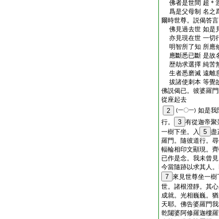
佛者是世間 超＊
爲是父母制 名之
爾時世尊。説偈答言
佛見過去世 如是
亦見現在世 一切
明智所了知 所應
應斷悉已斷 是故
歴劫求選擇 純苦
生者悉磨滅 遠離
拔諸使刺本 等覺
佛説偈已。彼婆羅門
從座起去
如是我
2
(一〇一)
行。
3
有從迦帝聚
一樹下坐。入
5
盡
羅門。隨彼道行。尋
輻輪相印文顯現。齊
已作是念。我未曾見
今當隨跡以求其人。
7
來見世尊坐一樹
世。諸根澄靜。其心
成就。光相巍巍。猶
天耶。佛告婆羅門我
乾闥婆阿修羅迦樓羅