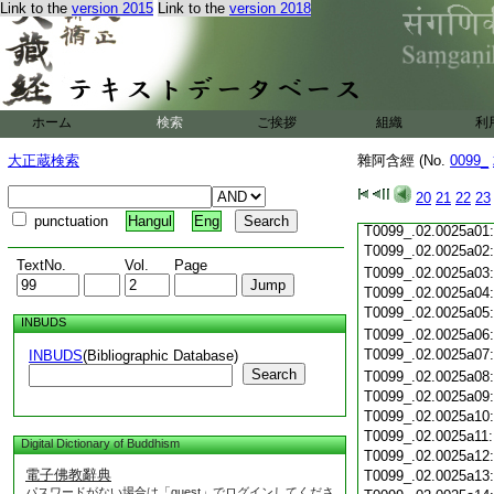
Link to the
version 2015
Link to the
version 2018
T0099_.02.0024c19
T0099_.02.0024c20
T0099_.02.0024c21
T0099_.02.0024c22
T0099_.02.0024c23
T0099_.02.0024c24
ホーム
検索
ご挨拶
組織
利
T0099_.02.0024c25
T0099_.02.0024c26
大正蔵検索
雜阿含經 (No.
0099_
T0099_.02.0024c27
T0099_.02.0024c28
20
21
22
23
T0099_.02.0024c29
punctuation
Hangul
Eng
T0099_.02.0025a01
T0099_.02.0025a02
TextNo.
Vol.
Page
T0099_.02.0025a03
T0099_.02.0025a04
T0099_.02.0025a05
INBUDS
T0099_.02.0025a06
T0099_.02.0025a07
INBUDS
(Bibliographic Database)
Search
T0099_.02.0025a08
T0099_.02.0025a09
T0099_.02.0025a10
T0099_.02.0025a11
Digital Dictionary of Buddhism
T0099_.02.0025a12
電子佛教辭典
T0099_.02.0025a13
パスワードがない場合は「guest」でログインしてくださ