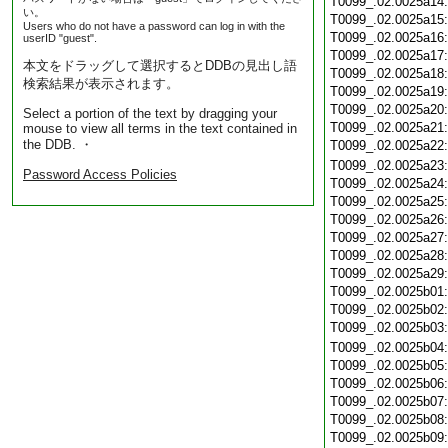
T0099_.02.0025a14
い。
T0099_.02.0025a15
Users who do not have a password can log in with the
T0099_.02.0025a16
userID "guest".
T0099_.02.0025a17
本文をドラッグして選択するとDDBの見出し語
T0099_.02.0025a18
検索結果が表示されます。
T0099_.02.0025a19
T0099_.02.0025a20
Select a portion of the text by dragging your
T0099_.02.0025a21
mouse to view all terms in the text contained in
the DDB. ・
T0099_.02.0025a22
T0099_.02.0025a23
Password Access Policies
T0099_.02.0025a24
T0099_.02.0025a25
T0099_.02.0025a26
T0099_.02.0025a27
T0099_.02.0025a28
T0099_.02.0025a29
T0099_.02.0025b01
T0099_.02.0025b02
T0099_.02.0025b03
T0099_.02.0025b04
T0099_.02.0025b05
T0099_.02.0025b06
T0099_.02.0025b07
T0099_.02.0025b08
T0099_.02.0025b09