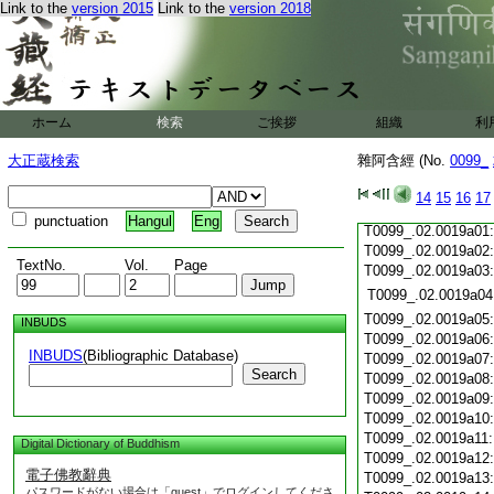
Link to the
version 2015
Link to the
version 2018
T0099_.02.0018c19
T0099_.02.0018c20
T0099_.02.0018c21
T0099_.02.0018c22
T0099_.02.0018c23
T0099_.02.0018c24
ホーム
検索
ご挨拶
組織
利
T0099_.02.0018c25
T0099_.02.0018c26
大正蔵検索
雜阿含經 (No.
0099_
T0099_.02.0018c27
T0099_.02.0018c28
14
15
16
17
T0099_.02.0018c29
punctuation
Hangul
Eng
T0099_.02.0019a01
T0099_.02.0019a02
TextNo.
Vol.
Page
T0099_.02.0019a03
T0099_.02.0019a04
T0099_.02.0019a05
INBUDS
T0099_.02.0019a06
INBUDS
(Bibliographic Database)
T0099_.02.0019a07
Search
T0099_.02.0019a08
T0099_.02.0019a09
T0099_.02.0019a10
T0099_.02.0019a11
Digital Dictionary of Buddhism
T0099_.02.0019a12
電子佛教辭典
T0099_.02.0019a13
パスワードがない場合は「guest」でログインしてくださ