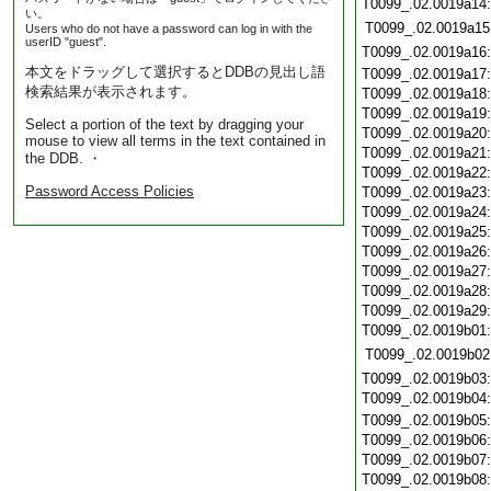
T0099_.02.0019a14
い。
T0099_.02.0019a15
Users who do not have a password can log in with the
userID "guest".
T0099_.02.0019a16
本文をドラッグして選択するとDDBの見出し語
T0099_.02.0019a17
検索結果が表示されます。
T0099_.02.0019a18
T0099_.02.0019a19
Select a portion of the text by dragging your
T0099_.02.0019a20
mouse to view all terms in the text contained in
T0099_.02.0019a21
the DDB. ・
T0099_.02.0019a22
Password Access Policies
T0099_.02.0019a23
T0099_.02.0019a24
T0099_.02.0019a25
T0099_.02.0019a26
T0099_.02.0019a27
T0099_.02.0019a28
T0099_.02.0019a29
T0099_.02.0019b01
T0099_.02.0019b02
T0099_.02.0019b03
T0099_.02.0019b04
T0099_.02.0019b05
T0099_.02.0019b06
T0099_.02.0019b07
T0099_.02.0019b08