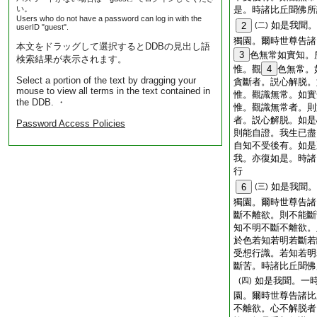
い。
是。時諸比丘聞佛所
Users who do not have a password can log in with the
如是我聞。
2
(二)
userID "guest".
獨園。爾時世尊告諸
本文をドラッグして選択するとDDBの見出し語
3
色無常如實知。
検索結果が表示されます。
惟。觀
4
色無常。
Select a portion of the text by dragging your
貪斷者。説心解脱。
mouse to view all terms in the text contained in
惟。觀識無常。如實
the DDB. ・
惟。觀識無常者。則
者。説心解脱。如是
Password Access Policies
則能自證。我生已盡
自知不受後有。如是
我。亦復如是。時諸
行
如是我聞。
6
(三)
獨園。爾時世尊告諸
斷不離欲。則不能斷
知不明不斷不離欲。
於色若知若明若斷若
受想行識。若知若明
斷苦。時諸比丘聞佛
如是我聞。一
(四)
園。爾時世尊告諸比
不離欲。心不解脱者