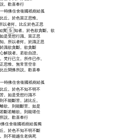
説。歡喜奉行
一時佛住舍衞國祇樹給孤
比丘。於色當正思惟。
所以者何。比丘於色正思
如實
5
知者。於色欲貪斷。欲
如是受想行識。當正思
知。所以者何。於識正思
於識欲貪斷。欲貪斷
心解脱者。若欲自證。
。梵行已立。所作已作。
正思惟。無常苦空非
比丘聞佛所説。歡喜奉
一時佛住舍衞國祇樹給孤
比丘。於色不知不明不
苦。如是受想行識不
則不能斷苦。諸比丘。
離欲。則能斷苦。如是
若斷若離欲。則能堪任
所説。歡喜奉行
時佛住舍衞國祇樹給孤獨
丘。於色不知不明不斷
。則不能越生老病死