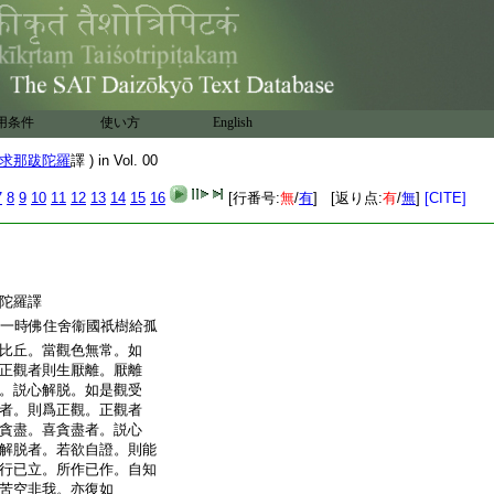
用条件
使い方
English
求那跋陀羅
譯 ) in Vol. 00
7
8
9
10
11
12
13
14
15
16
[行番号:
無
/
有
] [返り点:
有
/
無
]
[CITE]
跋陀羅譯
一時佛住舍衞國祇樹給孤
比丘。當觀色無常。如
正觀者則生厭離。厭離
。説心解脱。如是觀受
者。則爲正觀。正觀者
貪盡。喜貪盡者。説心
解脱者。若欲自證。則能
行已立。所作已作。自知
苦空非我。亦復如