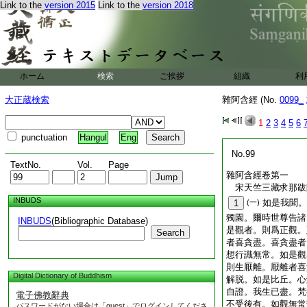
Link to the
version 2015
Link to the
version 2018
ホーム
検索
ご挨拶
組織
利
大正蔵検索
雜阿含經 (No.
0099_
1
2
3
4
5
6
punctuation
Hangul
Eng
No.99
TextNo.
Vol.
Page
雜阿含經卷第一
宋天竺三藏求那
INBUDS
如是我聞。
1
(一)
獨園。爾時世尊告諸
INBUDS
(Bibliographic Database)
是觀者。則爲正觀。
Search
者喜貪盡。喜貪盡者
想行識無常。如是觀
則生厭離。厭離者喜
Digital Dictionary of Buddhism
解脱。如是比丘。心
自證。我生已盡。梵
電子佛教辭典
不受後有。如觀無常
パスワードがない場合は「guest」でログインしてくださ