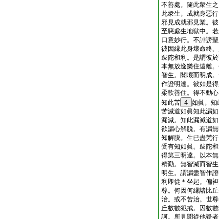
不善處。隨此衆生之
此衆生。成就身惡行
邪見成就邪見業。彼
至惡處生地獄中。若
口意妙行。不誹謗聖
彼因縁此身壞命終。
跋陀和利。是謂彼於
本無放逸樂住遠離。
智生。闇壞而明成。
作證明達。彼如是得
柔軟善住。得不動心
知此苦
4
如眞。知
苦滅道如眞知此漏如
漏滅。知此漏滅道如
欲漏心解脱。有漏無
知解脱。生已盡梵行
受有知如眞。跋陀和
得第三明達。以本無
精勤。無智滅而智生
明生。謂漏盡智作證
利即從＊坐起。偏袒
尊。何因何縁諸比丘
治。或不苦治。世尊
丘數數犯戒。因數數
訶。所見聞從他疑者