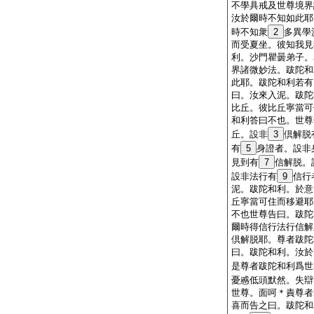
不學具戒及世尊境界
汝於爾時不知如此耶
時不知衆
2
多異學
而受夏坐。彼知我見
利。沙門瞿曇弟子。
界諸微妙法。跋陀和
此耶。跋陀和利若有
曰。汝來入泥。跋陀
比丘。彼比丘寧當可
和利答曰不也。世尊
丘。設非
3
倶解脱
有
5
身證者。設非
見到有
7
信解脱。
設非法行有
9
信行
泥。跋陀和利。於意
丘寧當可住而移避耶
不也世尊告曰。跋陀
爾時得信行法行信解
倶解脱耶。尊者跋陀
曰。跋陀和利。汝於
是尊者跋陀和利爲世
憂慼低頭默然。失辯
世尊。面呵＊責尊者
喜而告之曰。跋陀和