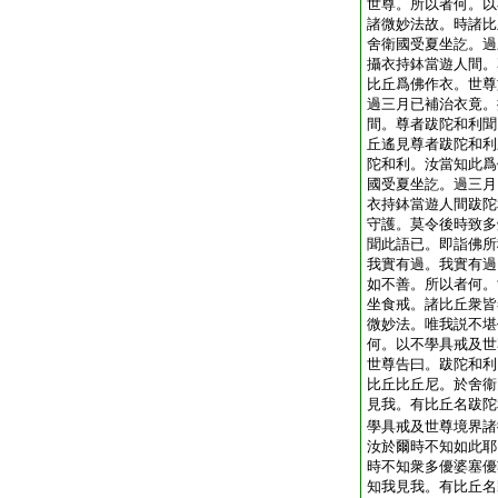
世尊。所以者何。以
諸微妙法故。時諸比
舍衛國受夏坐訖。過
攝衣持鉢當遊人間。
比丘爲佛作衣。世尊
過三月已補治衣竟。
間。尊者跋陀和利聞
丘遙見尊者跋陀和利
陀和利。汝當知此爲
國受夏坐訖。過三月
衣持鉢當遊人間跋陀
守護。莫令後時致多
聞此語已。即詣佛所
我實有過。我實有過
如不善。所以者何。
坐食戒。諸比丘衆皆
微妙法。唯我説不堪
何。以不學具戒及世
世尊告曰。跋陀和利
比丘比丘尼。於舍衞
見我。有比丘名跋陀
學具戒及世尊境界諸
汝於爾時不知如此耶
時不知衆多優婆塞優
知我見我。有比丘名