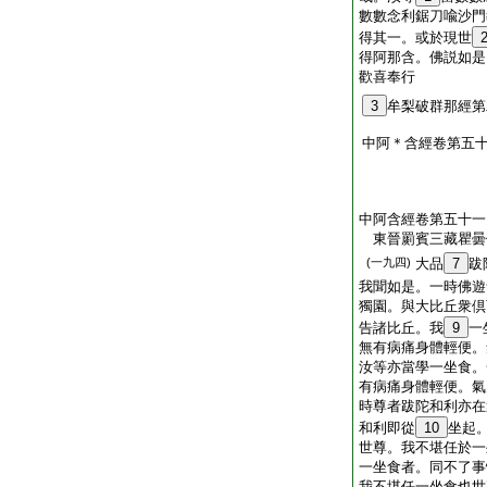
數數念利鋸刀喩沙門
得其一。或於現世
得阿那含。佛説如是
歡喜奉行
3
牟梨破群那經第
中阿＊含經卷第五
中阿含經卷第五十一
東晉罽賓三藏瞿
(一九四)
大品
7
跋
我聞如是。一時佛遊
獨園。與大比丘衆倶
告諸比丘。我
9
一
無有病痛身體輕便。
汝等亦當學一坐食。
有病痛身體輕便。氣
時尊者跋陀和利亦在
和利即從
10
坐起
世尊。我不堪任於一
一坐食者。同不了事
我不堪任一坐食也世