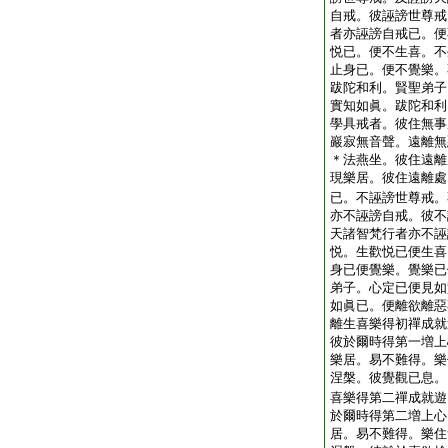
自戒。彼誣謗世尊戒
者亦誣謗自戒已。便
悦已。便不生喜。不
止身已。便不覺樂。
跋陀和利。賢聖弟子
實知如眞。跋陀和利
學具戒者。彼住無事
巖寂無音聲。遠離無
＊法燕坐。彼住遠離
現樂居。彼住遠離處
已。不誣謗世尊戒。
亦不誣謗自戒。彼不
天諸智梵行者亦不誣
悦。生歡悦已便生喜
身已便覺樂。覺樂已
弟子。心定已便見如
如眞已。便離欲離惡
離生喜樂得初禪成就
彼於爾時得第一増上
樂居。易不難得。樂
涅槃。彼覺觀已息。
喜樂得第二禪成就遊
於爾時得第二増上心
居。易不難得。樂住