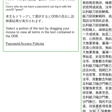
無怨無恚無諍。極廣
い。
Users who do not have a password can log in with the
切世間成就遊。汝等
userID "guest".
以利鋸刀節節解截。
鋸刀節節解截時。或
本文をドラッグして選択するとDDBの見出し語
我説汝等因此必衰。
検索結果が表示されます。
以利鋸刀節節解截。
Select a portion of the text by dragging your
向割截人。縁彼起慈
mouse to view all terms in the text contained in
一方成就遊。如是二
the DDB. ・
切。心與慈倶。無結
大無量善修。遍滿一
Password Access Policies
悲喜心與捨倶。無結
大無量善修。遍滿一
學如是。於是世尊歎
汝等。當數數念利鋸
念利鋸刀喩沙門教已
語言向我。我聞已不
不也世尊。世尊復歎
汝等。當數數念利鋸
念利鋸刀喩沙門教已
安樂無衆苦患。若遊
得安樂。無衆苦患。
念利鋸刀喩沙門教。
沙門教已。我尚不説
退。但當晝夜増長善
哉。汝等
1
當數數