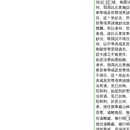
信法
12
靖。無愛
何。我爲比丘衆施設
奉學戒及世尊境界諸
任。從＊坐起去。所
世尊境界諸微妙法故
實爾。所以者何。世
食戒。諸比丘衆皆奉
妙法。唯我説不堪任
何。以不學具戒及世
唯願世尊受我過失。
從今護之不復更作。
如是汝實如愚如癡。
者何。我爲比丘衆施
衆皆奉學戒及世尊境
不堪任。從＊坐起去
具戒及世尊境界諸微
汝有過。見已自悔。
陀和利。如是則於聖
汝有過。見已自悔。
陀和利。於意云何。
者。彼住無事處山林
音聲。遠離無惡。無
住遠離處。修行精
彼住遠離處。修行精
謗世尊戒。及誣謗天