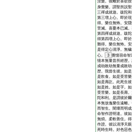
涅槃。彼離於喜欲捨
身覺樂。謂聖所説聖
三禪成就遊。跋陀和
第三増上心。即於現
得。樂住無怖。安隱
苦滅。喜憂本已滅。
第四禪成就遊。跋陀
得第四増上心。即於
難得。樂住無怖。安
是得定心清淨。無穢
心。
3
覺憶宿命智
憶本無量昔所經歴。
成劫敗劫無量成敗劫
歴。我曾生彼。如是
是飮食。如是受苦樂
如是壽訖。此死生彼
如是姓。如是字。如
受苦樂。如是長壽。
陀和利。是謂彼於爾
本無放逸樂住遠離。
而智生。闇壞而明成
命智作證明達。彼如
無煩。柔軟善住。得
作證。彼以清淨天眼
死時生時。好色惡色