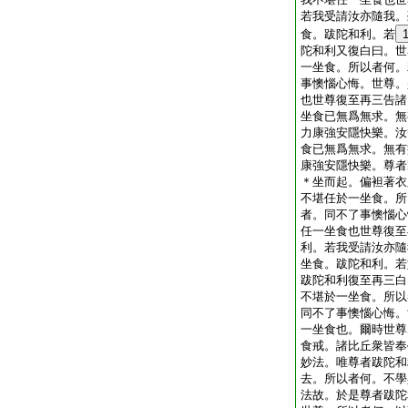
若我受請汝亦隨我。
食。跋陀和利。若
陀和利又復白曰。世
一坐食。所以者何。
事懊惱心悔。世尊。
也世尊復至再三告諸
坐食已無爲無求。無
力康強安隱快樂。汝
食已無爲無求。無有
康強安隱快樂。尊者
＊坐而起。偏袒著衣
不堪任於一坐食。所
者。同不了事懊惱心
任一坐食也世尊復至
利。若我受請汝亦隨
坐食。跋陀和利。若
跋陀和利復至再三白
不堪於一坐食。所以
同不了事懊惱心悔。
一坐食也。爾時世尊
食戒。諸比丘衆皆奉
妙法。唯尊者跋陀和
去。所以者何。不學
法故。於是尊者跋陀