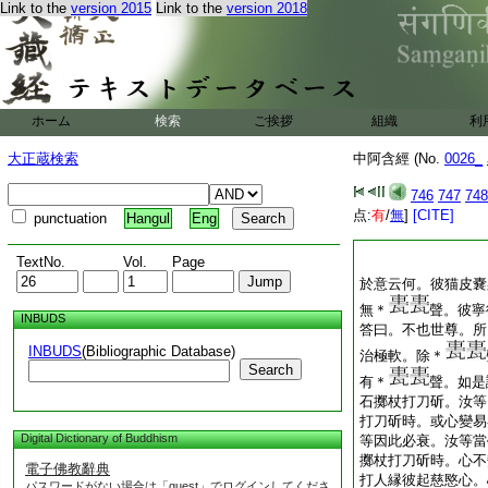
Link to the
version 2015
Link to the
version 2018
ホーム
検索
ご挨拶
組織
利
大正蔵検索
中阿含經 (No.
0026_
746
747
748
点:
有
/
無
]
[CITE]
punctuation
Hangul
Eng
TextNo.
Vol.
Page
於意云何。彼猫皮嚢
無＊
聲。彼寧
INBUDS
答曰。不也世尊。所
INBUDS
(Bibliographic Database)
治極軟。除＊
Search
有＊
聲。如是
石擲杖打刀斫。汝等
打刀斫時。或心變易
Digital Dictionary of Buddhism
等因此必衰。汝等當
擲杖打刀斫時。心不
電子佛教辭典
打人縁彼起慈愍心。
パスワードがない場合は「guest」でログインしてくださ