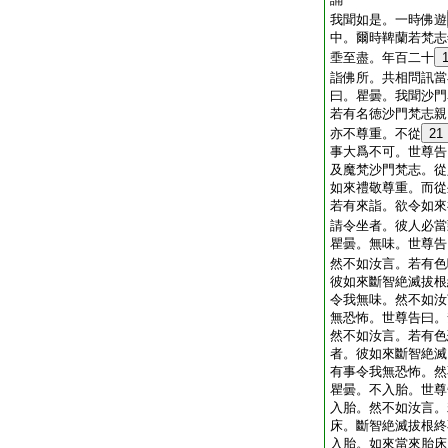
我聞如是。一時佛遊
中。爾時鞞蘭若梵志
埀至盡。年百二十
詣佛所。共相問訊當
曰。瞿曇。我聞沙門
若有名徳沙門梵志親
亦不尊重。不從
21
事大爲不可。世尊告
及魔梵沙門梵志。從
如來禮敬尊重。而從
若有來詣。欲令如來
請令坐者。彼人必當
瞿曇。無味。世尊告
然不如汝言。若有色
彼如來斷智絶滅拔根
令我無味。然不如汝
無恐怖。世尊告曰。
然不如汝言。若有色
者。彼如來斷智絶滅
有事令我無恐怖。然
瞿曇。不入胎。世尊
入胎。然不如汝言。
床。斷智絶滅拔根終
入胎。如來當來胎床