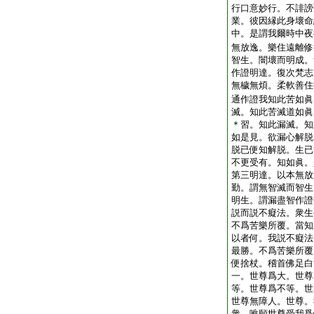
行口意妙行。不誹謗
業。彼因縁此身壞命
中。是謂我爾時中夜
無放逸。樂住遠離修
智生。闇壞而明成。
作證明達。復次梵志
無穢無煩。柔軟善住
通作證我知此苦如眞
滅。知此苦滅道如眞
＊習。知此漏滅。知
如是見。欲漏心解脱
脱已便知解脱。生已
不更受有。知如眞。
第三明達。以本無放
勤。謂無智滅而智生
明生。謂漏盡智作證
説而説不癡法。衆生
不爲苦樂所覆。當知
以者何。我説不癡法
最勝。不爲苦樂所覆
便捨杖。稽首佛足白
一。世尊爲大。世尊
等。世尊爲不等。世
世尊無障人。世尊。
衆。唯願世尊受我爲