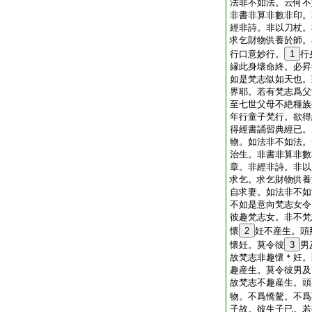
法非不如法。云何不
非書非算非數非印。
經非詩。非以刀杖。
求乞財物供養於師。
行口意妙行。
1
行
縁此身壞命終。必昇
如是梵志似如天也。
界耶。若有梵志爲父
至七世父母不絶種族
年行童子梵行。欲得
得經書誦習典經已。
物。如法非不如法。
治生。非書非算非數
章。非經非詩。非以
求乞。求乞財物供養
自求妻。如法非不如
不如是意向梵志女令
彼趣梵志女。非不梵
懷
2
妊不産生。頭
懷妊。莫令彼
3
男
故梵志非趣懷＊妊。
趣産生。莫令彼男及
故梵志不趣産生。頭
物。不爲憍驁。不爲
子故。彼生子已。若