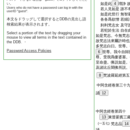
如是此
4
増諍 
い。
Users who do not have a password can log in with the
若人見如是 誰不
userID "guest".
如是此世行 無智
本文をドラッグして選択するとDDBの見出し語
各各爲欲憎 若婦
検索結果が表示されます。
刹利梵志女 及守
若犯於生法 自在
Select a portion of the text by dragging your
如是梵志。今無梵志
mouse to view all terms in the text contained in
故梵志法來爾許時也
the DDB. ・
多梵志白曰。世尊。
Password Access Policies
6
世尊。我今自歸
尊。受我爲優婆塞。
至命盡。佛説如是。
及諸比丘聞佛所説。
8
梵波羅延經第五
中阿含經卷第三十
誦
12
中阿含經卷第四十
13
東晉罽賓三
(一五七)
梵志品
14
誦