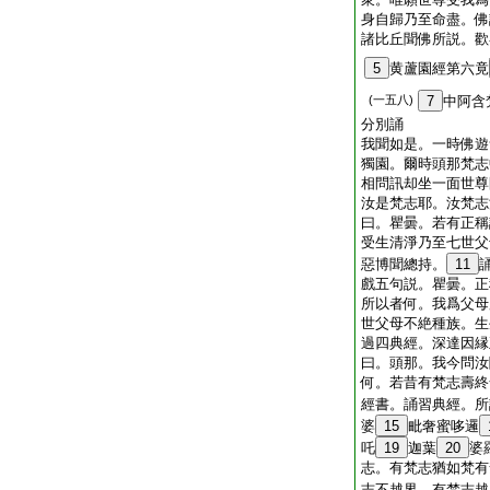
身自歸乃至命盡。佛
諸比丘聞佛所説。歡
5
黄蘆園經第六竟
(一五八)
7
中阿含
分別誦
我聞如是。一時佛遊
獨園。爾時頭那梵志
相問訊却坐一面世尊
汝是梵志耶。汝梵志
曰。瞿曇。若有正稱
受生清淨乃至七世父
惡博聞總持。
11
戲五句説。瞿曇。正
所以者何。我爲父母
世父母不絶種族。生
過四典經。深達因縁
曰。頭那。我今問汝
何。若昔有梵志壽終
經書。誦習典經。所
婆
15
毗奢蜜哆邏
吒
19
迦葉
20
婆
志。有梵志猶如梵有
志不越界。有梵志越