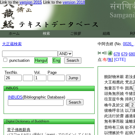
Link to the
version 2015
Link to the
version 2018
ホーム
検索
ご挨拶
組織
利
大正蔵検索
中阿含經 (No.
0026_
678
679
680
点:
有
/
無
]
[CITE]
punctuation
Hangul
Eng
TextNo.
Vol.
Page
饒財物米穀 若汝
大王相應此 梵志
無量百千牛 因爲
INBUDS
頭角無所嬈 牛猪
INBUDS
(Bibliographic Database)
往至捉牛角 持利
Search
喚牛及於父 羅
2
彼喚呼非法 以刀
此法行於齋 越過
無有事而殺 遠離
Digital Dictionary of Buddhism
昔時有三病 欲不
電子佛教辭典
以憎嫉於牛 起病
パスワードがない場合は「guest」でログインしてくださ