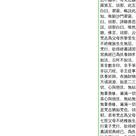
羅第五。頭那。此五
白曰。瞿曇。略説此
知。唯願沙門瞿曇。
曰。頭那。諦聽善思
説。頭那白曰。唯然
聽。佛言。頭那。云
梵志爲父母所擧受生
不絶種族生生無惡。
梵行。欲得經書誦習
習典經已爲供養師求
如法。云何不如法。
算非數非印。非手筆
非以刀杖。非王從事
供養於師。布施財物
方成就遊。如是二三
切。心與慈倶。無結
無量善修。遍滿一切
喜心與捨倶。無結無
無量善修。遍滿一切
是梵志猶如梵也。頭
耶。若有梵志爲父母
七世父母不絶種族生
行童子梵行。欲得經
書誦習典經已。爲供