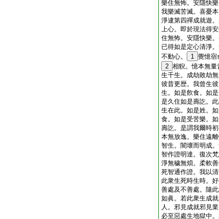
樂住無怖。安隱快樂
我樂滅苦滅。喜憂本
淨逮第四禪成就遊。
上心。即於現法得安
住無怖。安隱快樂。
已得如是定心清淨。
不動心。
1
覺憶宿
2
相貎。憶本無量
生千生。成劫敗劫無
彼昔更歴。我曾生彼
生。如是飮食。如是
是久住如是壽訖。此
生在此。如是姓。如
食。如是受苦樂。如
壽訖。是謂我爾時初
本無放逸。樂住遠離
智生。闇壞而明成。
智作證明達。復次梵
淨無穢無煩。柔軟善
死智通作證。我以清
此衆生死時生時。好
善處及不善處。隨此
如眞。若此衆生成就
人。邪見成就邪見業
必至惡處生地獄中。