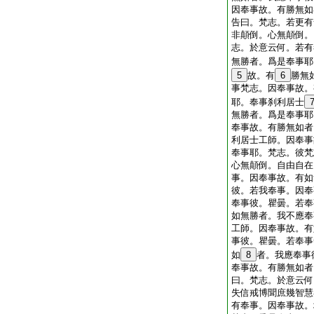
因奉事故。有勝無如
告曰。梵志。若更有
非顛倒。心無顛倒。
志。於意云何。若有
無勝者。爲是奉事耶
5
故。有
6
勝無
事梵志。因奉事故。
耶。奉事刹利居士
無勝者。爲是奉事耶
奉事故。有勝無如者
利居士工師。因奉事
奉事耶。梵志。彼梵
心無顛倒。自由自在
事。因奉事故。有如
彼。若我奉事。因奉
奉事彼。瞿曇。若奉
如無勝者。我不應奉
工師。因奉事故。有
事彼。瞿曇。若奉事
如
8
者。我應奉事
奉事故。有勝無如者
曰。梵志。於意云何
失信戒博聞庶幾智慧
有奉事。因奉事故。