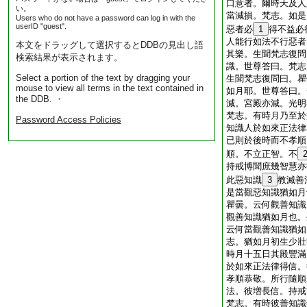
口意者。爾時天及人
い。
當減損。梵志。如是
Users who do not have a password can log in with the
userID "guest".
惡者必
1
得不益必
人能行如法不行惡者
本文をドラッグして選択するとDDBの見出し語
其樂。生聞梵志復問
検索結果が表示されます。
識。世尊答曰。梵志
Select a portion of the text by dragging your
生聞梵志復問曰。瞿
mouse to view all terms in the text contained in
如月耶。世尊答曰。
the DDB. ・
減。宮殿亦減。光明
梵志。有時月乃至於
Password Access Policies
知識人於如來正法律
已則於後時而不孝順
順。不立正智。不
持戒博聞庶幾智慧亦
此惡知識
3
教滅善
是當觀惡知識猶如月
瞿曇。云何觀善知識
觀善知識猶如月也。
云何當觀善知識猶如
志。猶如月初生少壯
時月十五日其殿豐滿
於如來正法律得信。
孝順恭敬。所行隨順
法。彼増長信。持戒
梵志。有時彼善知識