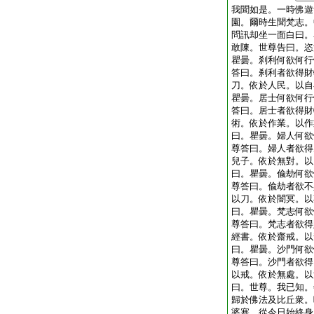
我聞如是。一時佛遊
園。爾時生聞梵志。
問訊却坐一面白曰。
敢陳。世尊告曰。恣
瞿曇。刹利何欲何行
答曰。刹利者欲得財
刀。依於人民。以自
瞿曇。居士何欲何行
答曰。居士者欲得財
術。依於作業。以作
曰。瞿曇。婦人何欲
尊答曰。婦人者欲得
兒子。依於無對。以
曰。瞿曇。偸劫何欲
尊答曰。偸劫者欲不
以刀。依於闇冥。以
曰。瞿曇。梵志何欲
尊答曰。梵志者欲得
經書。依於齋戒。以
曰。瞿曇。沙門何欲
尊答曰。沙門者欲得
以戒。依於無處。以
曰。世尊。我已知。
歸於佛法及比丘衆。
婆塞。從今日始終身