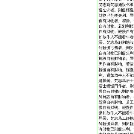
梵志爲梵志施設乞求
慢乞求者。則便輕慢
財物已則便失利。瞿
自有財物者。瞿曇。
自有財物。若刹利輕
自有財物。輕慢自有
如放牛人不能看牛者
曇。梵志爲刹利施設
利輕慢弓箭者。則便
自有財物已則便失利
施設自有財物者。瞿
田作自有財物。若居
輕慢自有財物。輕慢
利。猶如放牛人不能
是瞿曇。梵志爲居士
居士輕慢田作者。則
慢自有財物已則便失
師施設自有財物者。
設麻自有財物。若工
慢自有財物。輕慢自
猶如放牛人不能看牛
瞿曇。梵志爲工師施
師輕慢麻者。則便輕
有財物已則便失利。