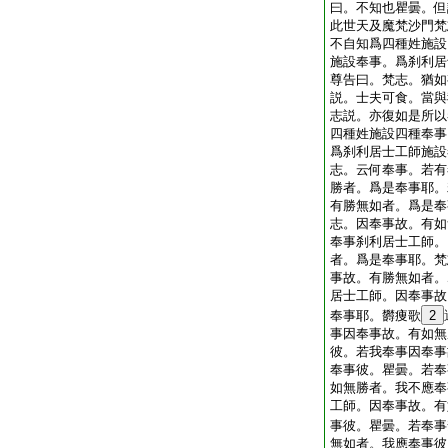
曰。不知也瞿曇。但
此世天及魔梵沙門梵
不自知爲四種姓施設
施設奉事。爲刹利居
尊告曰。梵志。猶如
説。士夫可食。當與
志説。亦復如是所以
四種姓施設四種奉事
爲刹利居士工師施設
志。云何奉事。若有
勝者。爲是奉事耶。
有勝無如者。爲是奉
志。因奉事故。有如
奉事刹利居士工師。
者。爲是奉事耶。梵
事故。有勝無如者。
居士工師。因奉事故
奉事耶。欝痩歌
2
事因奉事故。有如無
彼。若我奉事因奉事
奉事彼。瞿曇。若奉
如無勝者。我不應奉
工師。因奉事故。有
事彼。瞿曇。若奉事
無如者。我應奉事彼