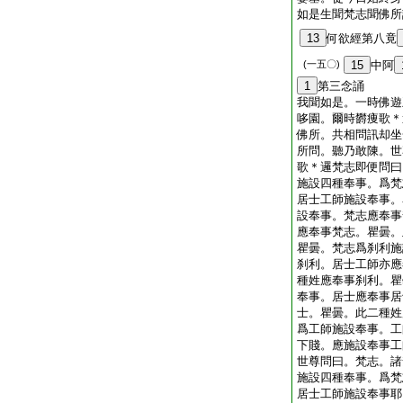
如是生聞梵志聞佛所
13
何欲經第八竟
(一五〇)
15
中阿
1
第三念誦
我聞如是。一時佛遊
哆園。爾時欝痩歌＊
佛所。共相問訊却坐
所問。聽乃敢陳。世
歌＊邏梵志即便問曰
施設四種奉事。爲梵
居士工師施設奉事。
設奉事。梵志應奉事
應奉事梵志。瞿曇。
瞿曇。梵志爲刹利施
刹利。居士工師亦應
種姓應奉事刹利。瞿
奉事。居士應奉事居
士。瞿曇。此二種姓
爲工師施設奉事。工
下賤。應施設奉事工
世尊問曰。梵志。諸
施設四種奉事。爲梵
居士工師施設奉事耶