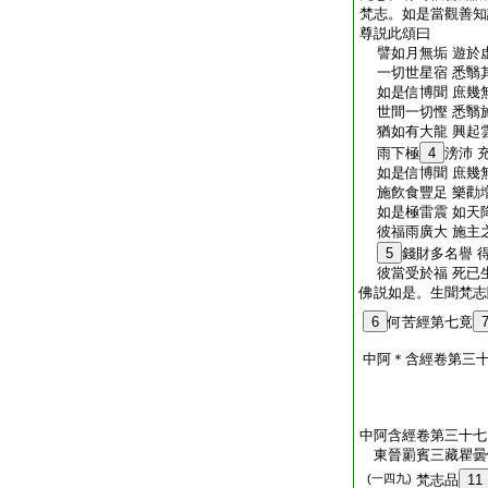
梵志。如是當觀善知
尊説此頌曰
譬如月無垢 遊於
一切世星宿 悉翳
如是信博聞 庶幾
世間一切慳 悉翳
猶如有大龍 興起
雨下極
4
滂沛 
如是信博聞 庶幾
施飮食豐足 樂勸
如是極雷震 如天
彼福雨廣大 施主
5
錢財多名譽 
彼當受於福 死已
佛説如是。生聞梵志
6
何苦經第七竟
中阿＊含經卷第三
中阿含經卷第三十七
東晉罽賓三藏瞿
(一四九)
梵志品
11