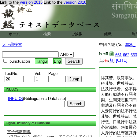
Link to the
version 2015
Link to the
version 2018
ホーム
検索
ご挨拶
組織
利
大正蔵検索
中阿含經 (No.
0026_
661
662
663
点:
有
/
無
]
[CITE]
punctuation
Hangul
Eng
TextNo.
Vol.
Page
得其苦。以何事故。
得其樂。世尊答曰。
法及行惡者。必不得
INBUDS
人能行如法不行惡者
INBUDS
(Bibliographic Database)
樂。生聞梵志復問曰
Search
非法及行惡者必不得
人云何行如法不行惡
其樂。世尊答曰。梵
行惡。口意行非法及
Digital Dictionary of Buddhism
必當減損。阿修羅必
電子佛教辭典
人身行如法守護其身
パスワードがない場合は「guest」でログインしてくださ