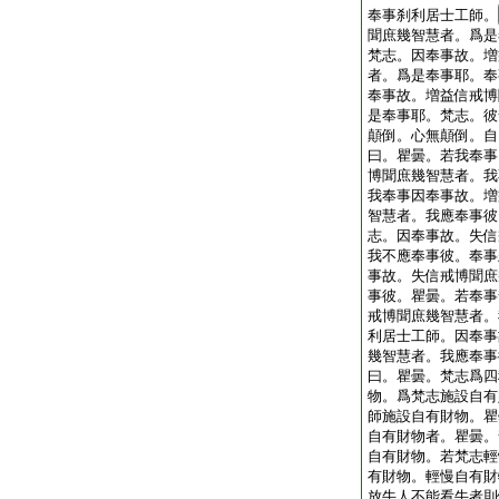
奉事刹利居士工師。
聞庶幾智慧者。爲是
梵志。因奉事故。増
者。爲是奉事耶。奉
奉事故。増益信戒博
是奉事耶。梵志。彼
顛倒。心無顛倒。自
曰。瞿曇。若我奉事
博聞庶幾智慧者。我
我奉事因奉事故。増
智慧者。我應奉事彼
志。因奉事故。失信
我不應奉事彼。奉事
事故。失信戒博聞庶
事彼。瞿曇。若奉事
戒博聞庶幾智慧者。
利居士工師。因奉事
幾智慧者。我應奉事
曰。瞿曇。梵志爲四
物。爲梵志施設自有
師施設自有財物。瞿
自有財物者。瞿曇。
自有財物。若梵志輕
有財物。輕慢自有財
放牛人不能看牛者則