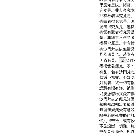
學應如是説。諸賢。
究竟是。非衆多究竟
非有欲者得究竟是。
有恚者得究竟是。無
癡者得究竟是。無愛
有愛有受者得究竟是
是。非無慧不説慧者
者得究竟是。非有憎
有沙門梵志依無量見
見及無見也。若依有
＊猗有見。
2
猗住
者彼便著無見。依＊
有見。若有沙門梵志
知滅不知盡。不知味
如眞者。彼一切有欲
説慧有憎有諍。彼則
能脱愁慼啼哭憂苦懊
沙門梵志於此見知因
知味知患知出要如眞
無癡無愛無受有慧説
離生老病死亦能得脱
惱則得苦邊。或有沙
不施設斷一切受。施
戒受見受我受。所以