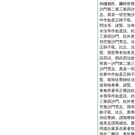
拘樓都邑。爾時世尊
沙門第二第三第四沙
志。異道一切空無沙
中作如是正師子吼。
問汝等。諸賢。汝有
令汝等作如是説。此
三第四沙門。此外更
切空無沙門梵志。汝
正師子吼。比丘。汝
賢。我世尊有知有見
説四法。因此四法故
有第一沙門第二第三
沙門梵志。異道一切
在衆中作如是正師子
賢。我等信尊師信法
道恭恪奉事。諸賢。
來無所著等正覺説此
令我等作如是説。此
三第四沙門。此外更
空無沙門梵志。我等
師子吼。比丘。異學
亦信尊師。謂我尊師
徳具足謂我戒也。愛
同道出家及在家者也
等此二種説。有何勝