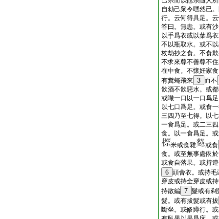
己宗而以他宗隨人所
自勅己衆令嘿然已。
行。云何得具足。云
答曰。無恚。或有沙
以手爲衣或以葉爲衣
不以瓶取水。或不以
杖劫抄之食。不食欺
不求來尊不善尊不住
在中食。不懷妊家食
有糞蠅飛來
3
而不
飮酒不飮惡水。或都
或噉一口以一口爲足
以七口爲足。或食一
三四乃至七得。以七
一食爲足。或二三四
食。以一食爲足。或
米或食雜
或食
食。或至無事處依於
或食自落果。或持連
6
頭舍衣。或持毛
穿皮或持全穿皮或持
持散編
7
髮或有剃
髮。或有拔髮或有拔
斷坐。或修蹲行。或
有臥果以果爲床。或