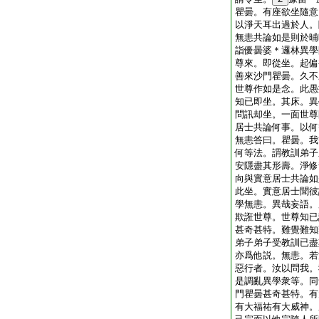
瞿曇。有座欲坐隨意
以淨天耳出過於人。
無恚共論如是則於晡
詣優曇婆＊邏林異學
尊來。即從坐。起偏
善來沙門瞿曇。久不
世尊作如是念。此愚
知已即坐。其床。異
問訊却坐。一面世尊
居士共論何事。以何
無恚答曰。瞿曇。我
何等法。謂教訓弟子
安隱盡其形壽。淨修
向與實意居士共論如
此坐。實意居士聞彼
學無恚。異哉妄語。
欺誑世尊。世尊知已
甚奇甚特。難覺難知
弟子弟子受教訓已盡
亦爲他説。無恚。若
惡行者。汝以問我。
是調亂異學衆等。同
門瞿曇甚奇甚特。有
有大福祐有大威神。