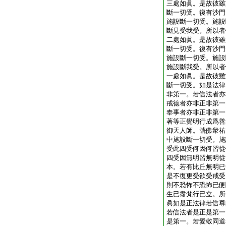
三處如眞。是故彼雖
斷一切受。復有沙門
施設斷一切受。施設
斷見受我受。所以者
二處如眞。是故彼雖
斷一切受。復有沙門
施設斷一切受。施設
施設斷我受。所以者
一處如眞。是故彼雖
斷一切受。如是法律
非第一。若信法者亦
戒徳者亦非正非第一
奉事者亦非正非第一
著等正覺明行成爲善
御天人師。號佛衆祐
中施設斷一切受。施
受此四受何因何習從
四受因無明習無明從
本。若有比丘無明已
是不復更受欲受戒受
則不恐怖不恐怖已便
生已盡梵行已立。所
眞如是正法律若信尊
若信法者是正是第一
是第一。若愛敬同道