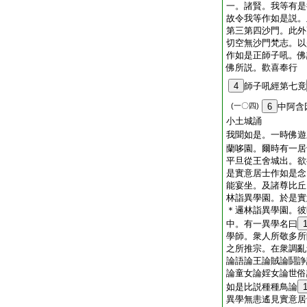
一。諸賢。我等有是
故令我等作如是説。
第三第四沙門。此外
切空無沙門梵志。以
作如是正師子吼。佛
佛所説。歡喜奉行
4
師子吼經第七竟
(一〇四)
6
中阿含
小土城誦
我聞如是。一時佛遊
蘭哆園。爾時有一居
平旦從王舍城出。欲
是實意居士作如是念
能宴坐。及諸尊比丘
林詣異學園。於是實
＊邏林詣異學園。彼
中。有一異學名曰
學師。衆人所敬多所
之所推宗。在衆調亂
論語論王論賊論鬪諍
論童女論婬女論世俗
如是比説種種鳥論
異學無恚遙見實意居