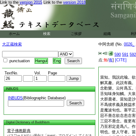
Link to the
version 2015
Link to the
version 2018
ホーム
検索
ご挨拶
組織
利
大正蔵検索
中阿含經 (No.
0026_
590
591
592
点:
無
/
有
]
[CITE]
punctuation
Hangul
Eng
TextNo.
Vol.
Page
當知。我説此喩。欲
解其趣。此説有義。
念歡樂。云何爲五。
INBUDS
舌知味身知觸。大泉
INBUDS
(Bibliographic Database)
大群鹿者。當知是沙
Search
不爲彼求義及饒益求
是魔波旬也。塞平正
惡不善念欲念恚念害
三惡不善念。復更有
Digital Dictionary of Buddhism
乃至邪定是爲八。作
電子佛教辭典
明也。使人守者。當
パスワードがない場合は「guest」でログインしてくださ