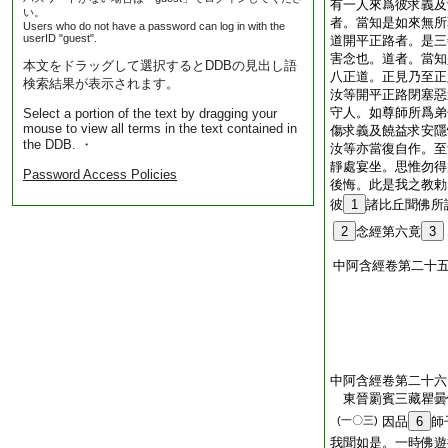
有一人來爲彼求義及
い。
者。當知是如來無所
Users who do not have a password can log in with the
userID "guest".
道開平正路者。是三
害念也。道者。當知
本文をドラッグして選択するとDDBの見出し語
八正道。正見乃至正
検索結果が表示されます。
汝等開平正路閉塞惡
守人。如尊師所爲弟
Select a portion of the text by dragging your
mouse to view all terms in the text contained in
傷求義及饒益求安隱
the DDB. ・
汝等亦當復自作。至
靜處宴坐。思惟勿得
Password Access Policies
後悔。此是我之教勅
彼
1
諸比丘聞佛所
2
念經第六竟
3
中阿含經卷第二十
中阿含經卷第二十六
東晉罽賓三藏瞿
(一〇三)
因品
6
師
我聞如是。一時佛遊