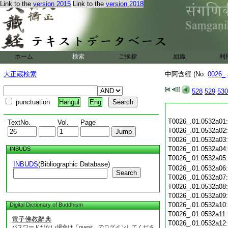
Link to the
version 2015
Link to the
version 2018
ホーム
検索
ご挨拶
組織
利
大正蔵検索
中阿含經 (No.
0026_
528
529
530
punctuation
Hangul
Eng
T0026_.01.0532a01
TextNo.
Vol.
Page
T0026_.01.0532a02
T0026_.01.0532a03
T0026_.01.0532a04
INBUDS
T0026_.01.0532a05
INBUDS
(Bibliographic Database)
T0026_.01.0532a06
Search
T0026_.01.0532a07
T0026_.01.0532a08
T0026_.01.0532a09
T0026_.01.0532a10
Digital Dictionary of Buddhism
T0026_.01.0532a11
電子佛教辭典
T0026_.01.0532a12
パスワードがない場合は「guest」でログインしてくださ