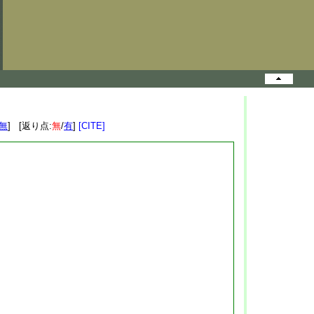
無
] [返り点:
無
/
有
]
[CITE]