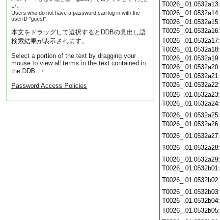
T0026_.01.0532a13
い。
T0026_.01.0532a14
Users who do not have a password can log in with the
userID "guest".
T0026_.01.0532a15
T0026_.01.0532a16
本文をドラッグして選択するとDDBの見出し語
T0026_.01.0532a17
検索結果が表示されます。
T0026_.01.0532a18
Select a portion of the text by dragging your
T0026_.01.0532a19
mouse to view all terms in the text contained in
T0026_.01.0532a20
the DDB. ・
T0026_.01.0532a21
T0026_.01.0532a22
Password Access Policies
T0026_.01.0532a23
T0026_.01.0532a24
T0026_.01.0532a25
T0026_.01.0532a26
T0026_.01.0532a27
T0026_.01.0532a28
T0026_.01.0532a29
T0026_.01.0532b01
T0026_.01.0532b02
T0026_.01.0532b03
T0026_.01.0532b04
T0026_.01.0532b05