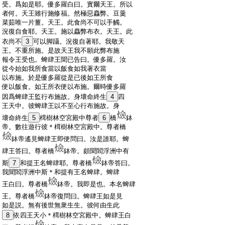
:
受。爲如是耶。優多羅白曰。實爾天王。所以
:
者何。天王雖行施修福。然極惡麤弊。豆羹
:
菜茹唯一片薑。天王。此食尚不可以手觸。
:
況復自食耶。天王。施以麤弊布衣。天王。此
:
衣尚不
3
可以脚躡。況復自著耶。我敬天
:
王。不重所施。是故天王我不願此弊布施
:
報令王受也。蜱肆王聞已告曰。優多羅。汝
:
從今始如我所食當以飯食如我著衣當
:
以布施。於是優多羅從是已後如王所食
:
便以飯食。如王所衣便以布施。爾時優多羅
:
因爲蜱肆王監行布施故。身壞命終生
4
四
:
王天中。彼蜱肆王以不至心行布施故。身
:
壞命終生
5
榵樹林空宮殿中尊者
6
橋
鉢
:
帝。數往遊行彼＊榵樹林空宮殿中。尊者橋
:
鉢帝遙見蜱肆王即便問曰。汝是誰耶。蜱
:
肆王答曰。尊者橋
鉢帝。頗聞閻浮洲中有
:
斯
7
和提王名蜱肆耶。尊者橋
鉢帝答曰。
:
我聞閻浮洲中斯＊和提有王名蜱肆。蜱肆
:
王白曰。尊者橋
鉢帝。我即是也。本名蜱肆
:
王。尊者橋
鉢帝復問曰。蜱肆王如是見
:
如是説。無有後世無衆生生。彼何由生此
:
8
依四王天小＊榵樹林空宮殿中。蜱肆王白