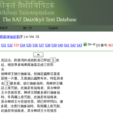
用条件
使い方
English
瞿曇僧伽提婆
譯 ) in Vol. 01
531
532
533
534
535
536
537
538
539
540
541
542
543
[行番号:
有
/
:
其説法。勸發渇仰成就歡喜已即從
1
坐
:
起。稽首尊者鳩摩羅迦葉足繞三匝而
:
去
:
彼蜱肆王雖行施修福。然極惡麤弊豆羹菜
:
茹唯一片薑。又復施以麤弊布衣。時監廚者
:
名
2
優多羅。彼行施修福時。爲蜱肆王囑
:
語上座咒願。此施若有福報者。莫令蜱肆
:
王今世後世受。蜱肆王聞優多羅行施修福
:
時。常爲囑上座咒願。此施若有福報者。
:
莫令蜱肆王今世後世受。聞已即呼問曰。優
:
多羅。汝實行施修福時。爲我囑上座咒願。
:
此施若有福報者。莫令蜱肆王今世後世