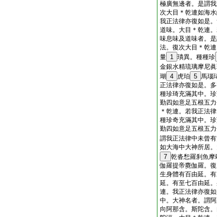
極廣無邊者。是謂我
次大目＊乾連如海水
我正法律亦復如是。
道味。大目＊乾連。
味息味及道味者。是
法。復次大目＊乾連
量
1
璝異。種種珍
金銀水精琉璃摩尼眞
瑚
4
虎珀
5
馬瑙
正法律亦復如是。多
種珍琦充滿其中。珍
勤四如意足五根五力
＊乾連。若我正法律
種珍奇充滿其中。珍
勤四如意足五根五力
謂我正法律中未曾有
如大海中大神所居。
7
乾沓惒羅刹魚摩
伽羅提帝麑伽羅。復
生身體有百由延。有
延。有至七百由延。
連。我正法律亦復如
中。大神名者。謂阿
向阿那含。斯陀含。