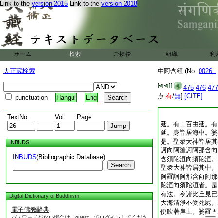
Link to the
version 2015
Link to the
version 2018
ホーム
検索
ご挨拶
組織
利
大正蔵検索
中阿含經 (No.
0026_
475
476
477
点:
有
/
無
]
[CITE]
punctuation
Hangul
Eng
TextNo.
Vol.
Page
延。有二百由延。有
延。身皆居海中。婆
是。聖衆大神皆居其
INBUDS
訶向阿羅訶阿那含向
INBUDS
(Bibliographic Database)
含須陀洹向須陀洹。
Search
聖衆大神皆居其中。
阿羅訶阿那含向阿那
陀洹向須陀洹者。是
有法。令諸比丘見已
Digital Dictionary of Buddhism
大海清淨不受死屍。
電子佛教辭典
便吹著岸上。婆羅＊
パスワードがない場合は「guest」でログインしてくださ