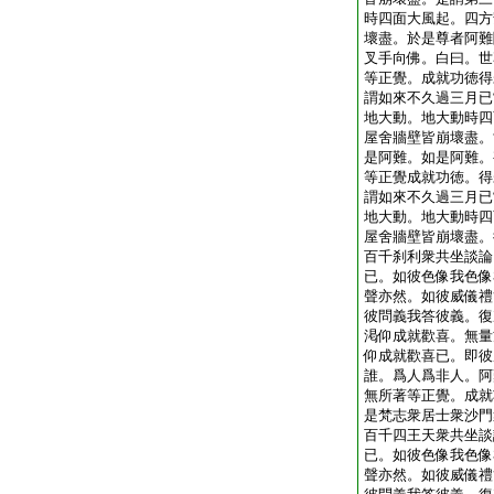
時四面大風起。四方
壞盡。於是尊者阿難
叉手向佛。白曰。世
等正覺。成就功徳得
謂如來不久過三月已
地大動。地大動時四
屋舍牆壁皆崩壞盡。
是阿難。如是阿難。
等正覺成就功徳。得
謂如來不久過三月已
地大動。地大動時四
屋舍牆壁皆崩壞盡。
百千刹利衆共坐談論
已。如彼色像我色像
聲亦然。如彼威儀禮
彼問義我答彼義。復
渇仰成就歡喜。無量
仰成就歡喜已。即彼
誰。爲人爲非人。阿
無所著等正覺。成就
是梵志衆居士衆沙門
百千四王天衆共坐談
已。如彼色像我色像
聲亦然。如彼威儀禮