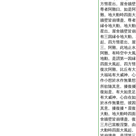
方彗星出。屋舍牆壁
尊者阿難曰。如是阿
難。地大動時四面大
牆壁皆崩壞盡。尊者
縁令地大動。地大動
星出。屋舍牆壁皆崩
有三因縁令地大動。
起。四方彗星出。屋
三。阿難。此地止水
阿難。有時空中大風
地動。是謂第一因縁
四面大風起。四方彗
復次阿難。比丘有大
大福祐有大威神。心
作小想於水作無量想
所欲隨其意。擾復擾
復如是。有大如意足
有大威神。心自在如
於水作無量想。彼因
其意。擾復擾＊震復
大動。地大動時四面
舍牆壁皆崩壞盡。復
三月已當般涅槃。由
大動時四面大風起。
皆崩壞盡。是謂第三