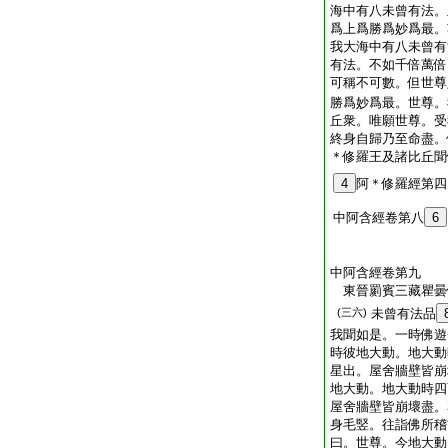
海中有八未曾有法。
爲上爲勝爲妙爲最。
我大海中有八未曾有
有法。不如千倍萬倍
可稱不可數。但世尊
勝爲妙爲最。世尊。
丘衆。唯願世尊。受
終身自歸乃至命盡。
＊修羅王及諸比丘聞
4
阿＊修羅經第四
中阿含經卷第八
6
中阿含經卷第九
東晉罽賓三藏瞿
(三六)
未曾有法品
我聞如是。一時佛遊
時彼地大動。地大動
星出。屋舍牆壁皆崩
地大動。地大動時四
屋舍牆壁皆崩壞盡。
身毛竪。往詣佛所稽
曰。世尊。今地大動