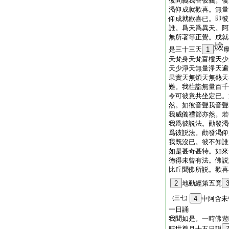
彼問義我答彼義。復
渇仰成就歡喜。無量
仰成就歡喜已。即彼
誰。爲天爲異天。阿
無所著等正覺。成就
是三十三天
1
天梵身天梵富樓天少
天少淨天無量淨天遍
果實天無煩天無熱天
難。我往詣無量百千
令可彼意共坐定已。
然。如彼音聲我音聲
我威儀禮節亦然。若
我爲彼説法。勸發渇
爲彼説法。勸發渇仰
我既沒已。彼不知誰
如是甚奇甚特。如來
徳得未曾有法。佛説
比丘聞佛所説。歡喜
2
地動經第五竟
(三七)
4
中阿含未
一日誦
我聞如是。一時佛遊
時世尊月十五日説