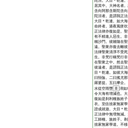
陀洹。大目＊乾連。
居其中。大神名者。
含向阿那含斯陀含向
陀洹者。是謂我正法
大目＊乾連。如大海
命終者。過夜風便吹
正法律亦復如是。聖
有不精進人惡生。非
稱沙門。彼雖隨在聖
遠。聖衆亦復去離彼
法律聖衆清淨不受死
生。非梵行稱梵行非
在聖衆之中。然去聖
彼遠者。是謂我正法
目＊乾連。如彼大海
曰恒伽。二曰搖尤那
羅婆提。五曰摩企。
水從空雨墮
8
渧如
令大海有増減也。大
復如是刹利種族姓子
衣。至信捨家無家學
證成就遊。大目＊乾
正法律中無増無減。
工師種。族姓子。剃
捨家無家學道。不移