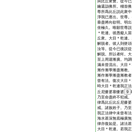
與比丘衆會。從今已
鑰還詣佛所。稽首佛
尊所爲比丘説此衆中
淨我已逐出。世尊。
垂盡將向欲明。明出
坐極久。唯願世尊説
＊乾連。彼愚癡人當
丘衆。大目＊乾連。
解脱者。彼人則便頭
汝等。從今已後説從
解脱。所以者何。大
至上周迴漸廣。均調
滿未曾流出。大目＊
漸作漸學漸盡漸教。
漸作漸學漸盡漸教者
曾有法。復次大目＊
時大目＊乾連我正法
丘尼優婆塞優婆
9
乃至命盡終不犯戒。
律爲比丘比丘尼優婆
戒。諸族姓子。乃至
我正法律中未曾有法
海水甚深無底極廣無
律亦復如是。諸法甚
大目＊乾連。若我正