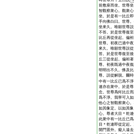
前敷座而坐。世尊坐
智觀察衆心。觀衆心
坐。於是有一比丘即
手向佛白曰。世尊。
坐來久。唯願世尊説
不答。於是世尊復至
比丘再從坐起。偏袒
世尊。初夜已過中夜
來久。唯願世尊説從
答。於是世尊復至後
丘三從坐起。偏袒著
尊。初夜既過中夜復
明明出不久。佛及比
尊。説從解脱。爾時
中有一比丘已爲不淨
連亦在衆中。於是尊
念。世尊爲何比丘而
爲不淨。我寧可入如
他心之智觀察衆心。
如其像定。以如其像
心。尊者大目＊乾連
此衆中有一比丘已爲
目＊乾連即從定起。
開門置外。癡人遠去