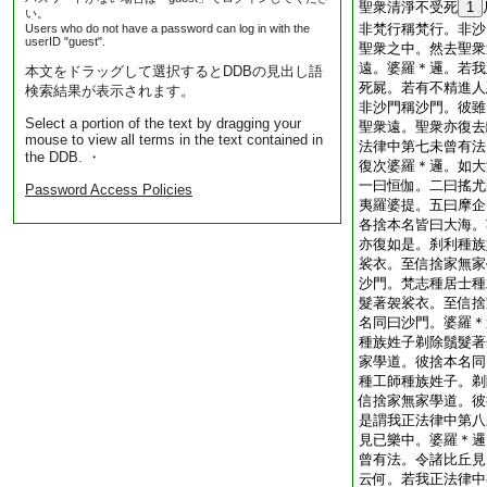
聖衆清淨不受死
1
い。
非梵行稱梵行。非沙
Users who do not have a password can log in with the
userID "guest".
聖衆之中。然去聖衆
遠。婆羅＊邏。若我
本文をドラッグして選択するとDDBの見出し語
死屍。若有不精進人
検索結果が表示されます。
非沙門稱沙門。彼雖
Select a portion of the text by dragging your
聖衆遠。聖衆亦復去
mouse to view all terms in the text contained in
法律中第七未曾有法
the DDB. ・
復次婆羅＊邏。如大
一曰恒伽。二曰搖尤
Password Access Policies
夷羅婆提。五曰摩企
各捨本名皆曰大海。
亦復如是。刹利種族
裟衣。至信捨家無家
沙門。梵志種居士種
髮著袈裟衣。至信捨
名同曰沙門。婆羅＊
種族姓子剃除鬚髮著
家學道。彼捨本名同
種工師種族姓子。剃
信捨家無家學道。彼
是謂我正法律中第八
見已樂中。婆羅＊邏
曾有法。令諸比丘見
云何。若我正法律中