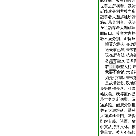
略説義。彼復作是念
世尊之所稱譽。及諸
延能廣分別世尊向所
詣尊者大迦旃延所請
旃延爲分別者。我等
丘往詣尊者大迦旃延
面白曰。尊者大迦旃
教不廣分別。即從座
愼莫念過去 亦勿
過去事已滅 未來
現在所有法 彼亦
念無有堅強 慧者
若
3
學聖人行 
我要不會彼 大苦
如是行精勤 晝夜
是故常當説 跋地
我等便作是念。諸賢
略説義。我等復作是
爲世尊之所稱譽。及
迦旃延。能廣分別世
尊者大迦旃延。爲慈
大迦旃延告曰。諸賢
則解其義。諸賢。猶
求實故持斧入林。彼
葉華實。彼人不觸根