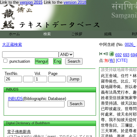
Link to the
version 2015
Link to the
version 2018
彼天説如是稽首尊者
已即彼處沒。於是尊
往詣佛所稽首作禮。
尊。我於今日夜將向
泉所。脱衣岸上入温
拭身。爾時有一天形
ホーム
検索
ご挨拶
組織
利
將向旦來詣我所。稽
天色像威神極妙光明
大正蔵検索
中阿含經 (No.
0026_
却住於一面已。而白
羅帝偈耶。我答彼天
692
693
694
也。我問彼天。汝受
点:
無
/
有
]
[CITE]
punctuation
Hangul
Eng
答曰。我亦不受持跋
誰受持跋地羅帝偈耶
TextNo.
Vol.
Page
此王舍城。住竹＊林
羅帝偈也。比丘。可
跋地羅帝偈。所以者
INBUDS
義有法爲梵行本。趣
姓者至信捨家無家學
INBUDS
(Bibliographic Database)
善受持誦。彼天説如
Search
已即彼處沒。世尊問
何處來。彼天名何耶
尊。我不知彼天從何
Digital Dictionary of Buddhism
世尊告曰。三彌提。
三天軍將。於是尊者
電子佛教辭典
正是時。善逝。今正
パスワードがない場合は「guest」でログインしてくださ