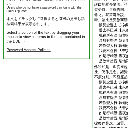
い。
説跋地羅帝偈者。諸
Users who do not have a password can log in with the
善受持。世尊告曰。
userID "guest".
念之。我當爲汝説。
本文をドラッグして選択するとDDBの見出し語
時。諸比丘受教而聽
検索結果が表示されます。
愼莫念過去 亦勿
過去事已滅 未來
Select a portion of the text by dragging your
現在所有法 彼亦
mouse to view all terms in the text contained in
念無有堅強 慧者
the DDB. ・
若作聖人行 孰知
Password Access Policies
我要不會彼 大苦
如是行精勤 晝夜
是故常當説 跋地
佛説如是。即從座起
丘。便作是念。諸賢
不廣分別。即從座起
愼莫念過去 亦勿
過去事已滅 未來
現在所有法 彼亦
念無有堅強 慧者
若作聖人行 孰知
我要不會彼 大苦
如是行精勤 晝夜
是故常當説 跋地
彼復作是念。諸賢。