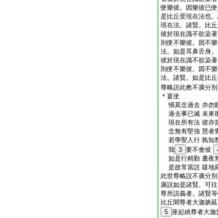
便樂彼。因樂彼已便
是比丘受現在法也。
現在法。諸賢。比丘
彼於現在識不欲染著
則便不樂彼。因不樂
法。如是耳鼻舌身。
彼於現在識不欲染著
則便不樂彼。因不樂
法。諸賢。如是比丘
尊略説此教不廣分別
＊宴坐
愼莫念過去 亦勿
過去事已滅 未來
現在所有法 彼亦
念無有堅強 慧者
若學聖人行 孰知
我
3
要不會彼
如是行精勤 晝夜
是故常當説 跋地
此世尊略説不廣分別
廣説如是諸賢。可往
尊所説義者。諸賢等
比丘聞尊者大迦旃延
5
座起繞尊者大迦