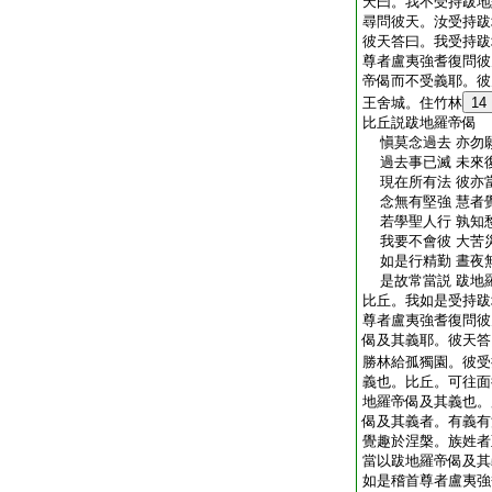
天曰。我不受持跋地
尋問彼天。汝受持跋
彼天答曰。我受持跋
尊者盧夷強耆復問彼
帝偈而不受義耶。彼
王舍城。住竹林
14
比丘説跋地羅帝偈
愼莫念過去 亦勿
過去事已滅 未來
現在所有法 彼亦
念無有堅強 慧者
若學聖人行 孰知
我要不會彼 大苦
如是行精勤 晝夜
是故常當説 跋地
比丘。我如是受持跋
尊者盧夷強耆復問彼
偈及其義耶。彼天答
勝林給孤獨園。彼受
義也。比丘。可往面
地羅帝偈及其義也。
偈及其義者。有義有
覺趣於涅槃。族姓者
當以跋地羅帝偈及其
如是稽首尊者盧夷強