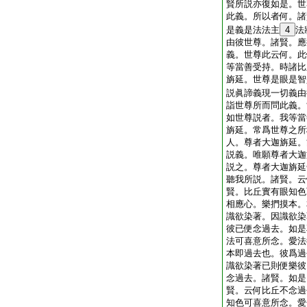
賢所説亦復如是。世
此義。所以者何。諸
是義是法法主
4
法
由彼世尊。諸賢。應
義。世尊此云何。此
等當善受持。時諸比
旃延。世尊是眼是智
説眞諦義現一切義由
詣世尊所而問此義。
如世尊説者。我等當
旃延。常爲世尊之所
人。尊者大迦旃延。
説義。唯願尊者大迦
説之。尊者大迦旃延
聽我所説。諸賢。云
賢。比丘實有眼知色
相應心。樂捫摸本。
識欲染著。因識欲染
彼已便念過去。如是
法可喜意所念。愛法
本即過去也。彼爲過
識欲染著已則便樂彼
念過去。諸賢。如是
賢。云何比丘不念過
知色可喜意所念。愛