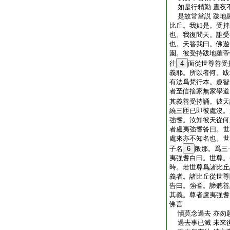
如是行精勤 晝夜
是故常當説 跋地
比丘。我如是。受持
也。我復問天。誰受
也。天答我曰。佛遊
園。彼受持跋地羅帝
往
4
面從世尊善受
義耶。所以者何。跋
有法爲梵行本。趣智
者至信捨家無家學道
其義善受持誦。彼天
繞三匝已即彼處沒。
強耆。汝知彼天從何
者盧夷強耆答曰。世
處來亦不知名也。世
子名
6
般那。爲三
夷強耆白曰。世尊。
時。若世尊爲諸比丘
義者。諸比丘從世尊
告曰。強耆。諦聽善
其義。尊者盧夷強耆
佛言
愼莫念過去 亦勿
過去事已滅 未來