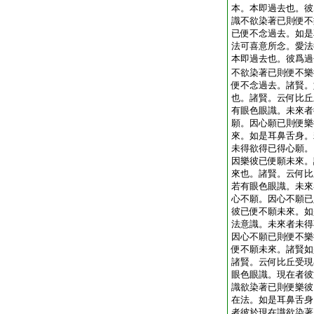
本。本即過去也。彼
識不欲染著已則便不
已便不念過去。如是
法可喜意所念。愛法
本即過去也。彼爲過
不欲染著已則便不樂
便不念過去。諸賢。
也。諸賢。云何比丘
有眼色眼識。未來者
願。因心願已則便樂
來。如是耳鼻舌身。
未得欲得已得心願。
因樂彼已便願未來。
來也。諸賢。云何比
若有眼色眼識。未來
心不願。因心不願已
彼已便不願未來。如
法意識。未來者未得
因心不願已則便不樂
便不願未來。諸賢如
諸賢。云何比丘受現
眼色眼識。現在者彼
識欲染著已則便樂彼
在法。如是耳鼻舌身
者彼於現在識欲染著