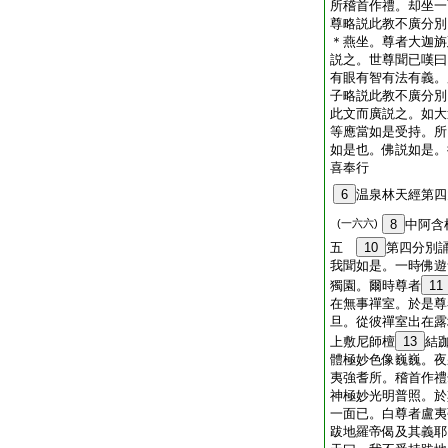
所稽首作禮。却坐一
尊略説此教不廣分別
＊燕坐。尊者大迦旃
説之。世尊聞已嘆曰
有眼有智有法有義。
子略説此教不廣分別
此文而廣説之。如大
等應當如是受持。所
如是也。佛説如是。
喜奉行
6
温泉林天經第四
(一六六)
8
中阿含
五
10
第四分別
我聞如是。一時佛遊
獨園。爾時尊者
11
在無事禪室。於是尊
旦。從彼禪室出在露
上敷尼師檀
13
結
體極妙色像巍巍。夜
夷強耆所。稽首作禮
神極妙光明普照。於
一面已。白尊者盧夷
跋地羅帝偈及其義耶