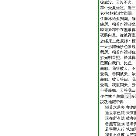
彼處沒。天沒不久。
釋中受夏坐訖。過三
衣持鉢往詣舍衛國。
住勝林給孤獨園。爾
佛所。稽首作禮却坐
時遊於釋中在無事禪
夜將向旦。從彼禪室
於繩床上敷尼師＊檀
一天形體極妙色像巍
我所。稽首作禮却住
妙光明普照。於其禪
已而白我曰。比丘。
義耶。我答彼天。不
受義。尋問彼天。汝
義耶。彼天答曰。我
受義。我復問天。云
不受義耶。天答我曰
住竹林＊迦蘭
3
哆
説跋地羅帝偈
愼莫念過去 亦勿
過去事已滅 未來
現在所有法 彼亦
念無有堅強 慧者
若學聖人行 孰知
我要不會彼 大苦