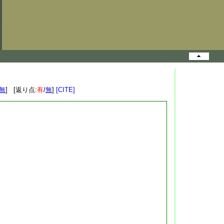
無
] [返り点:
有
/
無
]
[CITE]