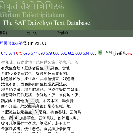
:
便有月半月。有時有歳。彼食
19
地味住世
:
久遠。婆私吒。若有衆生食地味多者。便生
:
惡色。食地味少者便有妙色。從是知色有
:
勝有如。因色勝如故。衆生衆生共相輕慢
:
言。我色勝汝色不如。因色勝如而生輕慢
:
及惡法故地味便滅。地味滅已。彼衆生等便
用条件
使い方
English
:
共聚集。極悲啼泣而作是語。奈何地味。奈何
:
地味。猶如今人含消美物。不説本字。雖受
瞿曇僧伽提婆
譯 ) in Vol. 01
:
持而不知義。此説觀義亦復如是婆私吒。
:
地味滅後彼衆生生地
20
肥有色香味。云何
673
674
675
676
677
678
679
680
681
682
683
684
685
[行番号:
有
/
:
爲色。猶如生＊酥及熟＊酥色。云何爲味。如
:
蜜丸味。彼食此地＊肥住世久遠。婆私吒。若
:
有衆生食地＊肥多者便生
1
惡色。食地
:
＊肥少者便有妙色。從是知色有勝有如。
:
因色勝如故。衆生衆生共相輕慢言。我色勝
:
汝色不如。因色勝如而生輕慢及惡法故
:
地＊肥便滅。地＊肥滅已。彼衆生等便共聚集。
:
極悲啼泣而作是語。奈何地＊肥。奈何地＊肥。
:
猶如今人爲他所
2
嘖。不説本字。雖受持
:
而不知義。此説觀義亦復如是婆私吒。地
:
＊肥滅後彼衆生生
3
婆羅。有色香味。云何爲
:
色。猶
4
加曇華色。云何爲味。如淖蜜丸味。
:
彼食此婆羅住世久遠。婆私吒。若有衆生
:
食婆羅多者。便生惡色。食婆羅少者便有