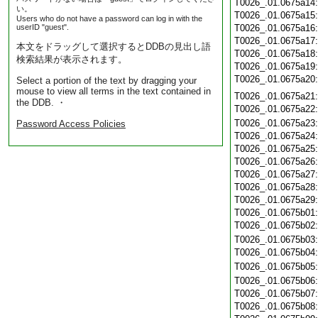
T0026_.01.0675a14
い。
T0026_.01.0675a15
Users who do not have a password can log in with the
userID "guest".
T0026_.01.0675a16
T0026_.01.0675a17
本文をドラッグして選択するとDDBの見出し語
T0026_.01.0675a18
検索結果が表示されます。
T0026_.01.0675a19
T0026_.01.0675a20
Select a portion of the text by dragging your
mouse to view all terms in the text contained in
T0026_.01.0675a21
the DDB. ・
T0026_.01.0675a22
T0026_.01.0675a23
Password Access Policies
T0026_.01.0675a24
T0026_.01.0675a25
T0026_.01.0675a26
T0026_.01.0675a27
T0026_.01.0675a28
T0026_.01.0675a29
T0026_.01.0675b01
T0026_.01.0675b02
T0026_.01.0675b03
T0026_.01.0675b04
T0026_.01.0675b05
T0026_.01.0675b06
T0026_.01.0675b07
T0026_.01.0675b08