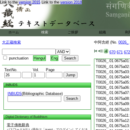
Link to the
version 2015
Link to the
version 2018
T0026_.01.0674c19
T0026_.01.0674c20
T0026_.01.0674c21
T0026_.01.0674c22
T0026_.01.0674c23
T0026_.01.0674c24
ホーム
検索
ご挨拶
組織
利
T0026_.01.0674c25
T0026_.01.0674c26
大正蔵検索
中阿含經 (No.
0026_
T0026_.01.0674c27
T0026_.01.0674c28
670
671
672
T0026_.01.0674c29
punctuation
Hangul
Eng
T0026_.01.0675a01
T0026_.01.0675a02
TextNo.
Vol.
Page
T0026_.01.0675a03
T0026_.01.0675a04
T0026_.01.0675a05
INBUDS
T0026_.01.0675a06
T0026_.01.0675a07
INBUDS
(Bibliographic Database)
Search
T0026_.01.0675a08
T0026_.01.0675a09
T0026_.01.0675a10
T0026_.01.0675a11
Digital Dictionary of Buddhism
T0026_.01.0675a12
電子佛教辭典
T0026_.01.0675a13
パスワードがない場合は「guest」でログインしてくださ