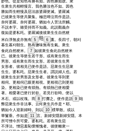
:
妙色。從是知色有勝有如。因色勝如故。衆
:
生衆生共相輕慢言。我色勝汝色不如。因色
:
勝如而生輕慢及惡法故婆羅便滅。婆羅滅
:
已彼衆生等便共聚集。極悲啼泣而作是語。
:
奈何婆羅。奈何婆羅。猶如今人苦法所觸。
:
不説本字。雖受持而不知義。此説觀義亦
:
復如是婆私吒。婆羅滅後彼衆生生自然粳
:
米白淨無皮亦無有
5
6
藁。長四寸。朝刈
:
暮生暮刈朝生。熟有鹽味無有生氣。衆生
:
食此自然粳米。
7
如彼衆生食此自然粳米
:
已。彼衆生等便生若干形。或有衆生而生
:
男形。或有衆生而生女形。若彼衆生生男
:
女形者。彼相見已便作是語。惡衆生生惡衆
:
生生。婆私吒。惡衆生生者。謂説婦人也。若
:
彼衆生生於男形及女形者。彼衆生等則更
:
相伺。更相伺已眼更相視。更相視已則更相
:
染。更相染已便有煩熱。有煩熱已便相愛
:
著。相愛著已便行於欲。若見行欲時。便以
:
木石。或以杖塊。而
8
打擲之。便作是語
9
咄
:
弊惡衆生作非法事。云何衆生共作是＊耶。
:
猶如今人迎新婦時。則以
10
襆華散。或以
:
華鬘垂。作如是
11
言。新婦安隱新婦安隱。本
:
所可憎今所可愛。婆私吒。若有衆生惡
:
不淨法。憎惡羞恥懷慚愧者。彼便離衆一