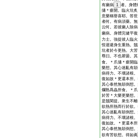
有癩病
1
者。身體
擿＊瘡開。臨火坑炙
意樂稱譽喜耶。答世
者何。有病須藥。無
云何。若彼癩人除病
癩病。身體完健平復
力士。強捉彼人臨火
惶迴避身生重熱。鬚
坑者於今更熱。大苦
尊曰。不也瞿曇。其
食。＊爪擿＊瘡開臨
樂想。其心迷亂有顛
病得力。不壞諸根。
復如故＊更還本所。
其心泰然無顛倒想。
爛熟爲蟲所食。＊爪
於苦＊大樂更樂想。
是鬚閑提。衆生不離
欲熱所熱而行於欲。
其心迷亂有顛倒想。
病得力。不壞諸根。
復如故。＊更還本所
其心泰然無顛倒想。
欲有苦欲想。得如眞