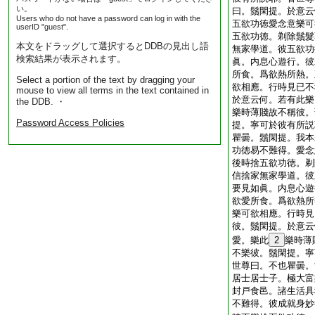
い。
曰。鬚閑提。於意云
Users who do not have a password can log in with the
五欲功徳愛念意樂可
userID "guest".
五欲功徳。剃除鬚髮
本文をドラッグして選択するとDDBの見出し語
無家學道。彼五欲功
検索結果が表示されます。
眞。内息心遊行。彼
所食。爲欲熱所熱。
Select a portion of the text by dragging your
欲相應。行時見已不
mouse to view all terms in the text contained in
於意云何。若有此樂
the DDB. ・
樂時薄賤故不稱彼。
Password Access Policies
提。寧可於彼有所説
瞿曇。鬚閑提。我本
功徳易不難得。愛念
後時捨五欲功徳。剃
信捨家無家學道。彼
要見如眞。内息心遊
欲愛所食。爲欲熱所
樂可欲相應。行時見
彼。鬚閑提。於意云
愛。樂此
2
樂時薄
不樂彼。鬚閑提。寧
世尊曰。不也瞿曇。
居士居士子。極大富
封戸食邑。諸生活具
不難得。彼成就身妙