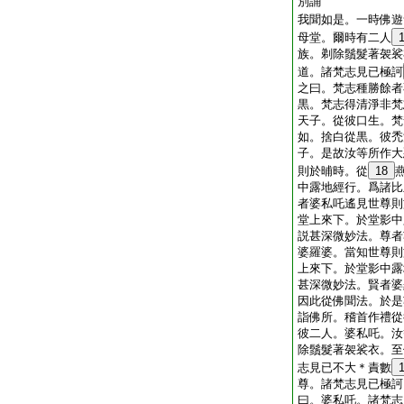
別誦
我聞如是。一時佛遊
母堂。爾時有二人
族。剃除鬚髮著袈裟
道。諸梵志見已極訶
之曰。梵志種勝餘者
黒。梵志得清淨非梵
天子。從彼口生。梵
如。捨白從黒。彼禿
子。是故汝等所作大
則於晡時。從
18
中露地經行。爲諸比
者婆私吒遙見世尊則
堂上來下。於堂影中
説甚深微妙法。尊者
婆羅婆。當知世尊則
上來下。於堂影中露
甚深微妙法。賢者婆
因此從佛聞法。於是
詣佛所。稽首作禮從
彼二人。婆私吒。汝
除鬚髮著袈裟衣。至
志見已不大＊責數
尊。諸梵志見已極訶
曰。婆私吒。諸梵志