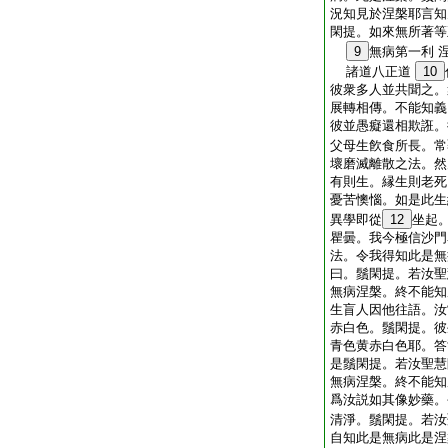
況知見於涅槃耶言知
閑提。如來無所著等
9
無病第一利 
諸道八正道
10
彼衆多人並共聞之。
展轉相傳。不能知義
彼並愚癡還相欺誑。
父母生飮食所長。常
壞磨滅離散之法。然
有則生。縁生則老死
憂苦懊惱。如是此生
異學即從
12
坐起
瞿曇。我今極信沙門
法。令我得知此是無
曰。鬚閑提。若汝聖
無病涅槃。終不能知
生盲人因他往語。汝
赤白色。鬚閑提。彼
青色黄赤白色耶。答
是鬚閑提。若汝聖慧
無病涅槃。終不能知
爲汝説如其像妙藥。
清淨。鬚閑提。若汝
自知此是無病此是涅