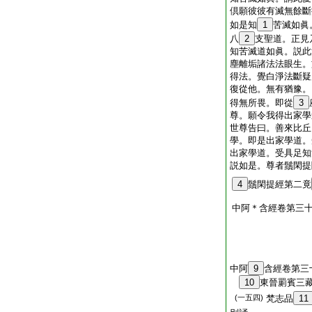
倶願彼彼有滅無餘斷
如是知
1
苦滅如眞
八
2
支聖道。正見
知苦滅道如眞。説此
塵離垢諸法法眼生。
得法。覺白淨法斷疑
復從他。無有猶豫。
得無所畏。即從
3
尊。願令我得出家學
世尊告曰。善來比丘
學。即是出家學道。
出家學道。受具足知
説如是。尊者鬚閑提
4
鬚閑提經第二竟
中阿＊含經卷第三
中阿
9
含經卷第三
10
東晉罽賓三
(一五四)
梵志品
11