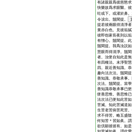
有諸親親爲彼慈愍求
快樂故爲求眼醫。彼
吐或下。或灌於鼻。
令涙出。鬚閑提。
提若彼兩眼得清淨者
黄赤白色。見彼垢膩
彼即怨家長夜則以垢
有憎心。鬚閑提。此
鬚閑提。我爲汝説如
慧眼而得清淨。鬚閑
者。汝便自知此是無
有四種法。未淨聖慧
四。親近善知識。恭
趣向法次法。鬚閑提
善知識。恭敬承事。
次法。鬚閑提。當學
善知識恭敬承事已便
便善思惟。善思惟已
法次法已便知此苦如
苦滅。知此苦滅道如
生苦老苦病苦死苦。
求不得苦。略五盛陰
何知苦＊習如眞。謂
欲倶願彼彼有。如是
知苦滅如眞。謂此愛