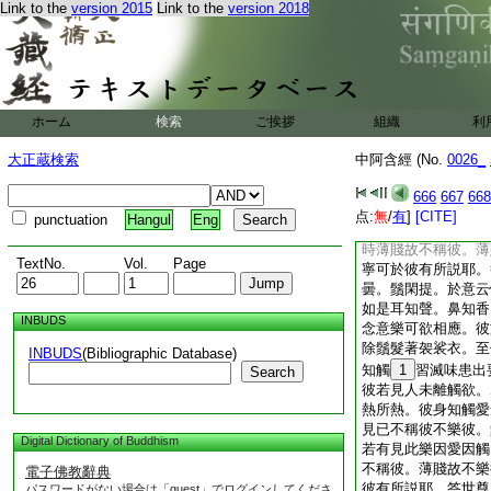
Link to the
version 2015
Link to the
version 2018
而不修者必受苦報。
調御善密守護。而善
汝因此故。説沙門瞿
可用耶。鬚閑提異學
世尊問曰。鬚閑提於
學道。彼眼知色愛念
ホーム
検索
ご挨拶
組織
利
時捨眼知色。剃除鬚
家無家學道。彼眼知
大正蔵検索
中阿含經 (No.
0026_
眞。内息心遊行。彼
愛所食。爲色熱所熱
666
667
668
可欲相應。行時見已
点:
無
/
有
]
[CITE]
punctuation
Hangul
Eng
提於意云何。若有此
時薄賤故不稱彼。薄
TextNo.
Vol.
Page
寧可於彼有所説耶。
曇。鬚閑提。於意云
如是耳知聲。鼻知香
INBUDS
念意樂可欲相應。彼
除鬚髮著袈裟衣。至
INBUDS
(Bibliographic Database)
知觸
1
習滅味患出
Search
彼若見人未離觸欲。
熱所熱。彼身知觸愛
見已不稱彼不樂彼。
Digital Dictionary of Buddhism
若有見此樂因愛因觸
不稱彼。薄賤故不樂
電子佛教辭典
彼有所説耶。答世尊
パスワードがない場合は「guest」でログインしてくださ