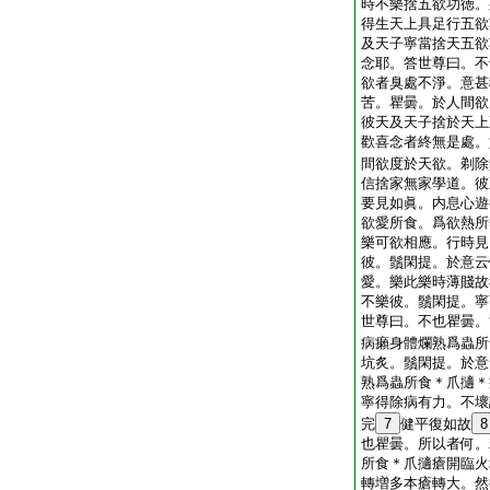
時不樂捨五欲功徳。
得生天上具足行五欲
及天子寧當捨天五欲
念耶。答世尊曰。不
欲者臭處不淨。意甚
苦。瞿曇。於人間欲
彼天及天子捨於天上
歡喜念者終無是處。
間欲度於天欲。剃除
信捨家無家學道。彼
要見如眞。内息心遊
欲愛所食。爲欲熱所
樂可欲相應。行時見
彼。鬚閑提。於意云
愛。樂此樂時薄賤故
不樂彼。鬚閑提。寧
世尊曰。不也瞿曇。
病癩身體爛熟爲蟲所
坑炙。鬚閑提。於意
熟爲蟲所食＊爪擿＊
寧得除病有力。不壞
完
7
健平復如故
8
也瞿曇。所以者何。
所食＊爪擿瘡開臨火
轉増多本瘡轉大。然