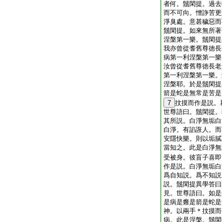
者何。鬚閑提。過去
而不可向。憎諍苦更
淨臭處。意甚穢惡而
鬚閑提。如來無所著
涅槃第一樂。鬚閑提
我亦曾從耆舊尊徳長
病第一利涅槃第一樂
汝曾從耆舊尊徳長老
第一利涅槃第一樂。
涅槃耶。於是鬚閑提
箭是蛇是無常是苦是
7
抆摸而作是説。
世尊語曰。鬚閑提。
其所説。白淨無垢白
白淨。有諂誑人。而
安隱快樂。則以垢膩
當知之。此是白淨無
受被身。彼盲子喜即
作是説。白淨無垢白
爲自知説。爲不知説
説。鬚閑提異學答曰
見。世尊語曰。如是
是病是癰是箭是蛇是
神。以兩手＊抆摸而
病。此是涅槃。鬚閑