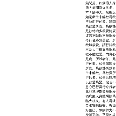
鬚閑提。如病癩人身
擿＊瘡開臨火坑炙。
本＊瘡轉大。然彼反
如是衆生未離欲爲欲
所熱而行於欲。鬚閑
爲欲愛所食。爲欲熱
是欲轉増多欲愛轉廣
彼若不斷欲不離欲愛
今行者終無是處。所
欲離欲愛。謂行於欲
王及大臣得五所欲易
欲不離欲愛。内息心
是處。所以者何。此
行於欲。如是鬚閑提
所食。爲欲熱所熱而
生未離欲。爲欲愛所
行欲者。如是欲轉増
以欲愛爲樂。彼若不
息心已行當行今行者
此非道理斷欲離欲愛
猶病癩人身體爛熟爲
臨火坑炙。有人爲彼
益求安隱快樂。與如
好藥已。除病得力不
身體完健。平復如故