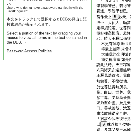
行具足梵行 常樂
い。
學智學智已。若得智
Users who do not have a password can log in with the
竟邊。學智學智已。
userID "guest".
當作最上
5
妙天。
本文をドラッグして選択するとDDBの見出し語
彼中。大仙人。願當
検索結果が表示されます。
定得須陀洹。世尊問
Select a portion of the text by dragging your
極好極高極廣。差降
mouse to view all terms in the text contained in
耶。時天王釋以偈答
the DDB. ・
不更有餘尊 唯世
得最上差降 未曾
Password Access Policies
大仙我此坐 即於
我更得増壽 如是
説此法時。天王釋遠
八萬諸天亦遠塵離垢
王釋見法得法。覺白
無餘尊。不復從他。
於世尊法得無所畏。
足。白曰。世尊。我
願世尊。受我爲優婆
歸乃至命盡。於是天
曰。善哉善哉。汝五
由汝故佛從定＊寤。
＊寤故令我等後得見
以
9
躭浮樓＊伎樂
婦。及其父樂王本國