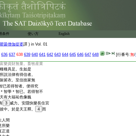
修羅共鬪戰時。天便得勝
及阿＊修羅食。盡令三十
時有離有喜。
6
雜刀杖結
。不得覺道。不得
得離得喜。不＊雜刀杖
得覺亦得涅槃。世尊
用条件
使い方
English
得離得
7
喜。謂於我得
曰。大仙人。我作是念。
瞿曇僧伽提婆
譯 ) in Vol. 01
。彼若有族極大富樂
不可稱計。封戸食邑種
636
637
638
639
640
641
642
643
644
645
646
647
648
[行番号:
無
/
族。梵志長者族。居士長
富樂資財無量。畜牧産業
種種具足。生如是
所説法律有得信者。
袈裟衣。至信捨家無
智已若得智者。便得究
＊智學＊智已。若得智不
天有大福祐色像巍
有
3
威力。安隱快樂長住宮
彼中。於是天王釋。
4
而
生人間
意所樂
直正道