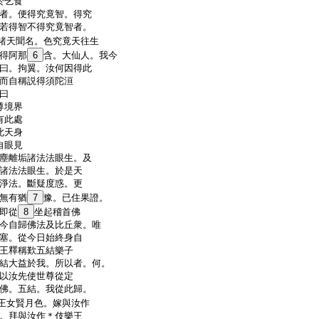
於乞食
者。便得究竟智。得究
若得智不得究竟智者。
諸天聞名。色究竟天往生
得阿那
6
含。大仙人。我今
曰。拘翼。汝何因得此
而自稱説得須陀洹
曰
尊境界
有此處
此天身
自眼見
塵離垢諸法法眼生。及
諸法法眼生。於是天
淨法。斷疑度惑。更
無有猶
7
豫。已住果證。
即從
8
坐起稽首佛
今自歸佛法及比丘衆。唯
塞。從今日始終身自
王釋稱歎五結樂子
結大益於我。所以者。何。
以汝先使世尊從定
佛。五結。我從此歸。
王女賢月色。嫁與汝作
。拜與汝作＊伎樂王