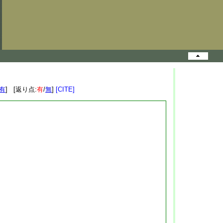
有
] [返り点:
有
/
無
]
[CITE]