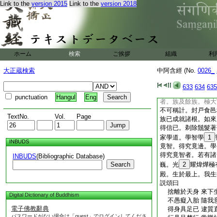
Link to the
version 2015
Link to the
version 2018
食。大仙人。天及阿
破阿＊修羅。諸天食
三天食。大仙人。爾
怨鬪諍憎嫉不得神通
涅槃。大仙人。今日
結怨鬪諍憎嫉。得通
ホーム
検索
ご挨拶
組織
利
問曰。拘翼。汝何因
法喜耶。時天王釋答
大正蔵検索
中阿含經 (No.
0026_
我於此命終生於人間
資財無量。畜牧産業
633
634
635
種具足。謂刹利長者
punctuation
Hangul
Eng
者。族及餘族。極大
不可稱計。封戸食邑
TextNo.
Vol.
Page
族已成就諸根。如來
得信已。剃除鬚髮著
家學道。學智學
1
INBUDS
竟智。得究竟邊。學
得究竟智者。若有諸
INBUDS
(Bibliographic Database)
Search
巍。光
2
耀煒燁極
殿。生於最上。我生
説頌曰
捨離於天身 來下
Digital Dictionary of Buddhism
不愚癡入胎 隨我
電子佛教辭典
得身具足已 逮質
パスワードがない場合は「guest」でログインしてくださ