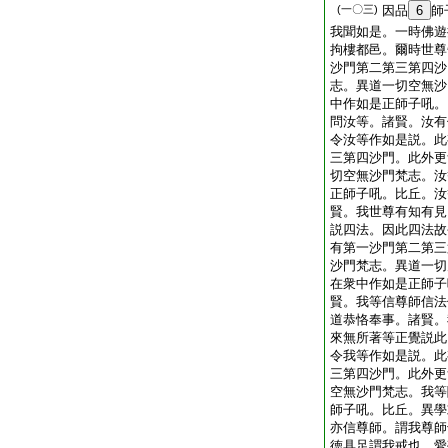
(一〇三)
因品
6
師
我聞如是。一時佛遊
拘樓都邑。爾時世尊
沙門第二第三第四沙
志。異道一切空無沙
中作如是正師子吼。
問汝等。諸賢。汝有
令汝等作如是説。此
三第四沙門。此外更
切空無沙門梵志。汝
正師子吼。比丘。汝
賢。我世尊有知有見
説四法。因此四法故
有第一沙門第二第三
沙門梵志。異道一切
在衆中作如是正師子
賢。我等信尊師信法
道恭恪奉事。諸賢。
來無所著等正覺説此
令我等作如是説。此
三第四沙門。此外更
空無沙門梵志。我等
師子吼。比丘。異學
亦信尊師。謂我尊師
徳具足謂我戒也。愛