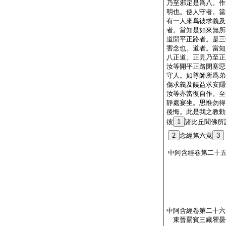
乃至邪定是爲八。作
明也。使人守者。當
有一人來爲彼求義及
者。當知是如來無所
道開平正路者。是三
害念也。道者。當知
八正道。正見乃至正
汝等開平正路閉塞惡
守人。如尊師所爲弟
傷求義及饒益求安隱
汝等亦當復自作。至
靜處宴坐。思惟勿得
後悔。此是我之教勅
彼
1
諸比丘聞佛所
2
念經第六竟
3
中阿含經卷第二十
中阿含經卷第二十六
東晉罽賓三藏瞿