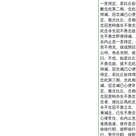
一意得定。若比丘欲
數念此第二相。念此
得滅。惡念滅已心便
定。復次比丘。念相
念惡患時復生不善念
此念令生惡不善念故
生不善念即便得滅。
在内止息一意得定。
而不用見。彼或閉目
云何。色在光明。彼
曰。不也。如是比丘
不善念故。彼不念此
得滅。惡念滅已心便
得定。若比丘欲得増
念此第三相。念此相
滅。惡念滅已心便常
定。復次比丘。念相
念惡患時亦生不善念
念者。彼比丘爲此念
令不生惡不善之念。
漸減念。已生不善念
心便常住。在内止息
進路急速。彼作是念
徐徐行耶。彼即徐行
行。寧可住耶。彼即