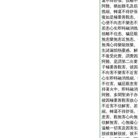
還不得舒張。捨離不
阿難。猶如雞毛及筋
燋縮。轉還不得舒張
復如是極重善觀恚。
心便不向恚不樂恚不
若恚心生即時融消燋
捨離不住恚。穢惡厭
無恚樂無恚近無恚。
無濁心得樂能致樂。
生諸漏煩熱憂慼。解
不復受此覺。謂覺因
阿難。是謂第二出要
子極重善觀害。彼因
不向害不樂害不近害
心生即時融消燋縮。
不住害。穢惡厭患害
持著火中。即時融消
阿難。多聞聖弟子亦
彼因極重善觀害故心
不近害不信解害。若
縮。轉還不得舒張。
患害。觀無害心向無
信解無害。心無礙心
遠離一切害及因害生
脱彼復解脱彼。彼不