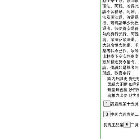
忍生樂生欲。欲聞欲
頂法。阿難。若得此
護不習精勤。阿難。
法及頂法退。汝當爲
彼。若爲諸年少比丘
退者。彼便得安隱得
熱終身行梵行。阿難
處。頂法及頂法退。
大慈哀憐念愍傷。求
樂者我今已作。汝等
山林樹下空安靜處宴
勤加精進莫令後悔。
誨。佛説如是尊者阿
所説。歡喜奉行
陰内外識更 覺想
因縁念正斷 如意
無量無色種 沙門
處根力出要 財力
1
説處經第十五竟
3
中阿含經卷第二
長壽王品第
5
二竟