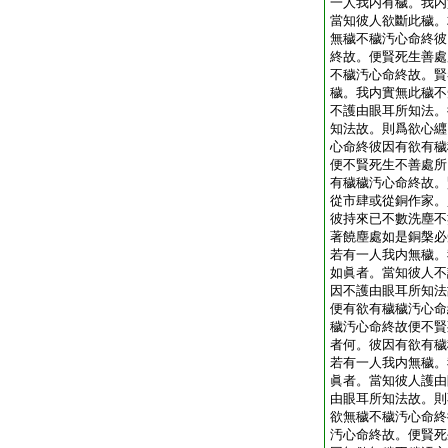
一人我内有穢。我内
當知彼人欲斷此穢。
無穢不穢汚心命終彼
終故。便賢死生善處
不穢汚心命終故。賢
穢。我内實無此穢不
不護由眼耳所知法。
知法故。則爲欲心纒
心命終彼因有欲有穢
便不賢死生不善處所
有穢穢汚心命終故。
從市肆或從銅作家。
彼持來已不數洗塵不
著饒塵處如是銅槃必
若有一人我内無穢。
如眞者。當知彼人不
因不護由眼耳所知法
便有欲有穢穢汚心命
穢汚心命終故便不賢
者何。彼因有欲有穢
若有一人我内無穢。
眞者。當知彼人護由
由眼耳所知法故。則
欲無穢不穢汚心命終
汚心命終故。便賢死