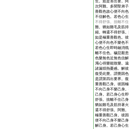
生。如是害出要。阿
次阿難。多聞聖弟子
善觀色故心便不向色
不信解色。若色心生
不得舒張。捨離不住
難。猶如雞毛及筋持
縮。轉還不得舒張。
如是極重善觀色。彼
心便不向色不樂色不
若色心生即時融消燋
離不住色。穢惡厭患
色樂無色近無色信解
濁心得樂能致樂。遠
諸漏煩熱憂慼。解彼
復受此覺。謂覺因色
是謂第四出要界。復
重善觀己身。彼因極
不向己身不樂己身。
己身。若己身心生即
舒張。捨離不住己身
猶如雞毛及筋持著火
還不得舒張。阿難。
極重善觀己身。彼因
便不向己身不樂己身
解己身。若己身心生