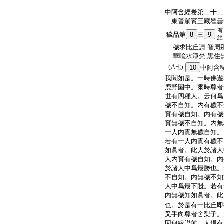
中阿含經卷第二十二
東晉罽賓三藏瞿
有
穢品第
8
三
9
經
穢求比丘請 智周
華喩水淨梵 黒住
(八七)
10
中阿含
我聞如是。一時佛遊
鹿野園中。爾時尊者
世有四種人。云何爲
穢不自知。内有穢不
實有穢自知。内有穢
實無穢不自知。内無
一人内實無穢自知。
若有一人内實有穢不
如眞者。此人於諸人
人内實有穢自知。内
於諸人中爲最勝也。
不自知。内無穢不知
人中爲最下賤。若有
内無穢知如眞者。此
也。於是有一比丘即
叉手向尊者舍梨子。
因何縁説前二人倶有