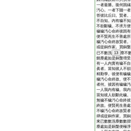
一者最勝。復何因縁
汚心。一者下賤一者
答彼比丘曰。賢者。
不自知。内有穢不知
不欲斷穢。不求方便
穢穢汚心命終彼因有
便不賢死生不善處所
穢汚心命終故賢者。
或從銅作家。買銅槃
已不數洗
13
塵不
饒塵處如是銅槃増受
有一人内實有穢不自
眞者。當知彼人不欲
精勤學。彼便有穢穢
穢汚心命終故。便不
者何。彼因有穢穢汚
一人我内有穢。我内
當知彼人欲斷此穢。
無穢不穢汚心命終彼
終故。便賢死生善處
不穢汚心命終故賢者
肆或從銅作家。買銅
來已數數洗塵數數揩
塵處如是銅槃便極淨