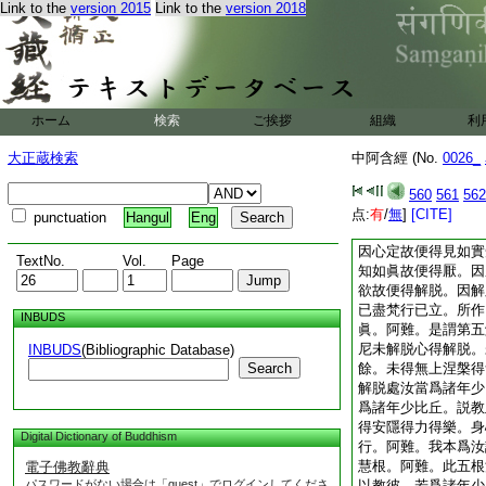
Link to the
version 2015
Link to the
version 2018
涅槃。復次阿難。世
法。諸智梵行者亦不
但如本所聞所誦習法
廣讀本所聞所誦習法
誦習法爲他廣説。若
所誦習法者。但隨本
ホーム
検索
ご挨拶
組織
利
分別。若心不思惟分
者。但善受持諸三昧
大正蔵検索
中阿含經 (No.
0026_
尼善受持諸三昧相者
知法解義故便得歡悦
560
561
562
喜。因歡喜故便得止
点:
有
/
無
]
[CITE]
punctuation
Hangul
Eng
樂。因覺樂故便得心
因心定故便得見如實
TextNo.
Vol.
Page
知如眞故便得厭。因
欲故便得解脱。因解
已盡梵行已立。所作
INBUDS
眞。阿難。是謂第五
尼未解脱心得解脱。
INBUDS
(Bibliographic Database)
Search
餘。未得無上涅槃得
解脱處汝當爲諸年少
爲諸年少比丘。説教
得安隱得力得樂。身
Digital Dictionary of Buddhism
行。阿難。我本爲汝
慧根。阿難。此五根
電子佛教辭典
パスワードがない場合は「guest」でログインしてくださ
以教彼。若爲諸年少