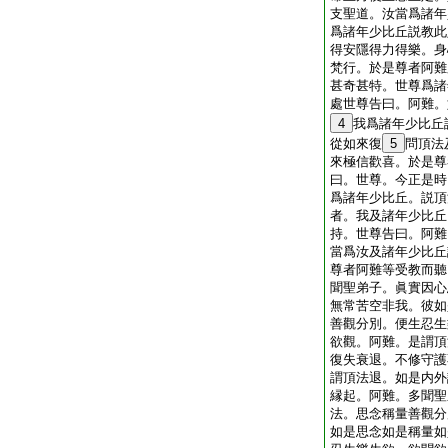
支聖道。汝當爲諸年
爲諸年少比丘説教此
得安隱得力得樂。身
梵行。於是尊者阿難
甚奇甚特。世尊爲諸
處世尊告曰。阿難。
4
我爲諸年少比丘
從如來復
5
問頂法
來極信歡喜。於是尊
曰。世尊。今正是時
爲諸年少比丘。説頂
者。我及諸年少比丘
持。世尊告曰。阿難
當爲汝及諸年少比丘
尊者阿難等受教而聽
聞聖弟子。眞實因心
無常苦空非我。彼如
善觀分別。便生忍生
欲觀。阿難。是謂頂
復失衰退。不修守護
謂頂法退。如是内外
縁起。阿難。多聞聖
法。思念稱量善觀分
如是思念如是稱量如