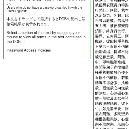
い。
彼便得安隱得力得樂
Users who do not have a password can log in with the
行梵行。阿難。我本
userID "guest".
念定慧力。阿難。此
本文をドラッグして選択するとDDBの見出し語
丘説以教彼。若爲諸
検索結果が表示されます。
五力者。彼便得安隱
煩熱。終身行梵行。
Select a portion of the text by dragging your
要界。云何爲五。阿
mouse to view all terms in the text contained in
觀欲。彼因極重善觀
the DDB. ・
不樂欲不近欲不信解
Password Access Policies
融消燋縮。轉還不得
穢惡厭患欲。阿難。
中。即時融消燋縮。
多聞聖弟子亦復如是
極重善觀欲故心便不
近欲不信解欲。若欲
轉還不得舒張。捨離
欲。觀無欲心向無欲
解無欲。心無礙心無
離一切欲及因欲生諸
脱彼復解脱彼。彼不
生。如是欲出要。阿
復次阿難。多聞聖弟
極重善觀恚故。心便
恚不信解恚。若恚心