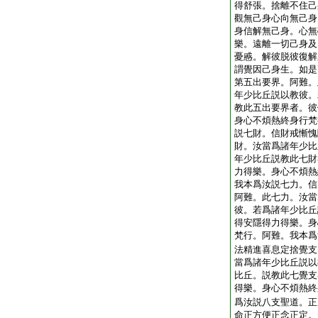
得舒張。捨離不住己
觀無己身心向無己身
身信解無己身。心無
樂。遠離一切己身及
憂慼。解彼脱彼復解
謂覺因己身生。如是
第五出要界。阿難。
年少比丘説以教彼。
教此五出要界者。彼
身心不煩熱終身行梵
説七財。信財戒慚愧
財。汝當爲諸年少比
年少比丘説教此七財
力得樂。身心不煩熱
我本爲汝説七力。信
阿難。此七力。汝當
彼。若爲諸年少比丘
得安隱得力得樂。身
梵行。阿難。我本爲
法精進喜息定捨覺支
當爲諸年少比丘説以
比丘。説教此七覺支
得樂。身心不煩熱終
爲汝説八支聖道。正
命正方便正念正定。