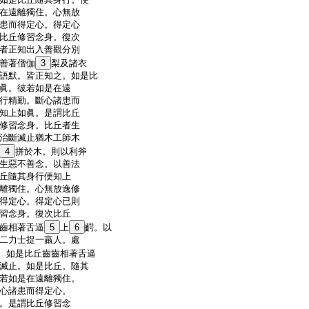
在遠離獨住。心無放
患而得定心。得定心
比丘修習念身。復次
者正知出入善觀分別
善著僧伽
3
梨及諸衣
語默。皆正知之。如是比
眞。彼若如是在遠
行精勤。斷心諸患而
知上如眞。是謂比丘
修習念身。比丘者生
治斷滅止猶木工師木
4
拼於木。則以利斧
生惡不善念。以善法
丘隨其身行便知上
離獨住。心無放逸修
得定心。得定心已則
習念身。復次比丘
齒相著舌逼
5
上
6
齶。以
二力士捉一羸人。處
。如是比丘齒齒相著舌逼
滅止。如是比丘。隨其
若如是在遠離獨住。
心諸患而得定心。
。是謂比丘修習念