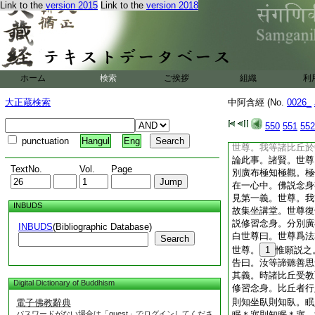
Link to the
version 2015
Link to the
version 2018
甚特。修習念身。分
極護治。善具善行在
果報。得眼有目見第
14
宴坐以淨天耳
食後。集坐講堂共論
甚特。修習念身。分
ホーム
検索
ご挨拶
組織
利
極護治。善具善行在
大果報。得眼有目見
大正蔵検索
中阿含經 (No.
0026_
晡時從＊宴坐起。往
座而坐。爾時世尊告
550
551
552
事耶以何事故集坐講
punctuation
Hangul
Eng
世尊。我等諸比丘於
論此事。諸賢。世尊
TextNo.
Vol.
Page
別廣布極知極觀。極
在一心中。佛説念身
見第一義。世尊。我
INBUDS
故集坐講堂。世尊復
説修習念身。分別廣
INBUDS
(Bibliographic Database)
白世尊曰。世尊爲法
Search
世尊。
1
惟願説之
告曰。汝等諦聽善思
其義。時諸比丘受教
Digital Dictionary of Buddhism
修習念身。比丘者行
則知坐臥則知臥。眠
電子佛教辭典
パスワードがない場合は「guest」でログインしてくださ
眠＊寤則知眠＊寤。