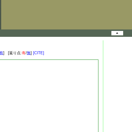
有
] [返り点:
有
/
無
]
[CITE]