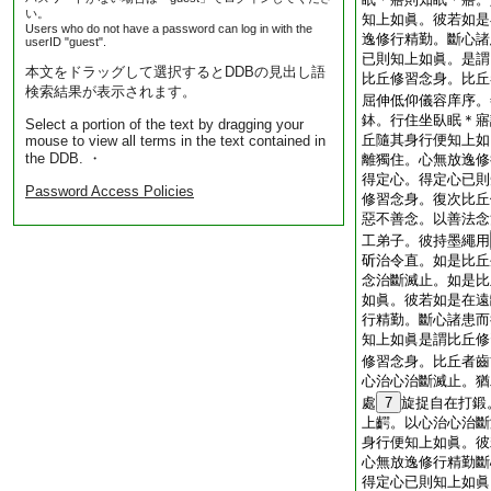
い。
知上如眞。彼若如是
Users who do not have a password can log in with the
逸修行精勤。斷心諸
userID "guest".
已則知上如眞。是謂
本文をドラッグして選択するとDDBの見出し語
比丘修習念身。比丘
検索結果が表示されます。
屈伸低仰儀容庠序。
鉢。行住坐臥眠＊寤
Select a portion of the text by dragging your
丘隨其身行便知上如
mouse to view all terms in the text contained in
the DDB. ・
離獨住。心無放逸修
得定心。得定心已則
Password Access Policies
修習念身。復次比丘
惡不善念。以善法念
工弟子。彼持墨繩用
斫治令直。如是比丘
念治斷滅止。如是比
如眞。彼若如是在遠
行精勤。斷心諸患而
知上如眞是謂比丘修
修習念身。比丘者齒
心治心治斷滅止。猶
處
7
旋捉自在打鍛
上齶。以心治心治斷
身行便知上如眞。彼
心無放逸修行精勤斷
得定心已則知上如眞