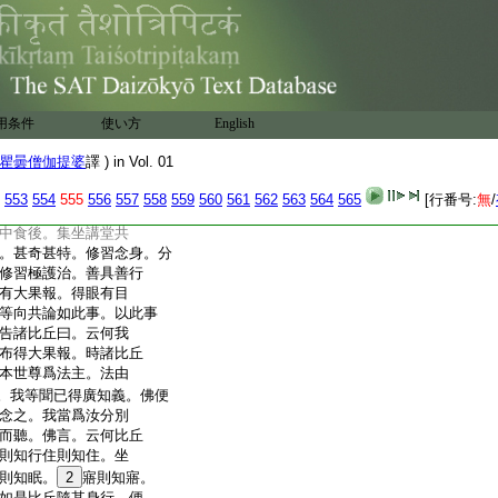
別廣布極知極觀。極修習
一心中。佛説念身有大
一義。爾時世尊在於
出過於人。聞諸比丘於中
此事。諸賢。世尊甚奇
別廣布極知極觀。極修習
用条件
使い方
English
一心中。佛説念身有
第一義。世尊聞已則於
瞿曇僧伽提婆
譯 ) in Vol. 01
詣講堂比丘衆前敷
諸比丘。汝等向共論何
553
554
555
556
557
558
559
560
561
562
563
564
565
[行番号:
無
/
堂。時諸比丘白曰
中食後。集坐講堂共
。甚奇甚特。修習念身。分
修習極護治。善具善行
有大果報。得眼有目
等向共論如此事。以此事
告諸比丘曰。云何我
布得大果報。時諸比丘
本世尊爲法主。法由
。我等聞已得廣知義。佛便
念之。我當爲汝分別
而聽。佛言。云何比丘
則知行住則知住。坐
則知眠。
2
寤則知寤。
如是比丘隨其身行。便