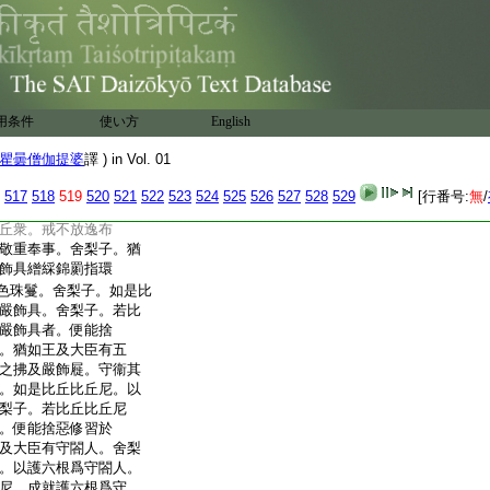
。比丘衆靜坐默然極默
蓋故。比丘衆坐甚深極
。舍梨子。誰能敬重奉
者舍梨子即從坐起。
曰。世尊。如是比丘
無有睡眠。除陰蓋故。
用条件
使い方
English
。息極息妙極妙。世尊。
者。唯有世尊能敬
瞿曇僧伽提婆
譯 ) in Vol. 01
戒不放逸布施及定。唯
世尊告曰。舍梨子。如
517
518
519
520
521
522
523
524
525
526
527
528
529
[行番号:
無
/
事比丘衆者。唯有世
丘衆。戒不放逸布
敬重奉事。舍梨子。猶
飾具繒綵錦罽指環
色珠鬘。舍梨子。如是比
嚴飾具。舍梨子。若比
嚴飾具者。便能捨
。猶如王及大臣有五
之拂及嚴飾屣。守衞其
。如是比丘比丘尼。以
梨子。若比丘比丘尼
。便能捨惡修習於
及大臣有守閤人。舍梨
。以護六根爲守閤人。
尼。成就護六根爲守