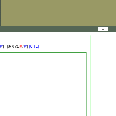
有
] [返り点:
無
/
有
]
[CITE]