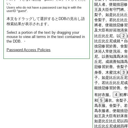
い。
閤人者。便能捨惡修
Users who do not have a password can log in with the
王及大臣有守門將。
userID "guest".
梨子。如是比丘比丘
本文をドラッグして選択するとDDBの見出し語
舍梨子。若比丘比丘
検索結果が表示されます。
將者。便能捨惡修習
及大臣有好浴池清泉
Select a portion of the text by dragging your
比丘比丘尼。以
2
mouse to view all terms in the text contained in
比丘比丘尼成就＊自
the DDB. ・
捨惡修習於善。舍梨
Password Access Policies
沐浴人常使洗浴。舍
尼。以善知識爲沐浴
丘尼。成就善知識爲
惡修習於善。舍梨子
身香。木蜜沈水
3
子。如是比丘比丘尼
子。若比丘比丘尼成
能捨惡修習於善。舍
有好衣服。
4
初摩
和
5
邏衣。舍梨子
爲衣服。舍梨子。若
爲衣服者。便能捨惡
如王及大臣有好床座
如是比丘比丘尼以四
比丘比丘尼成就四禪