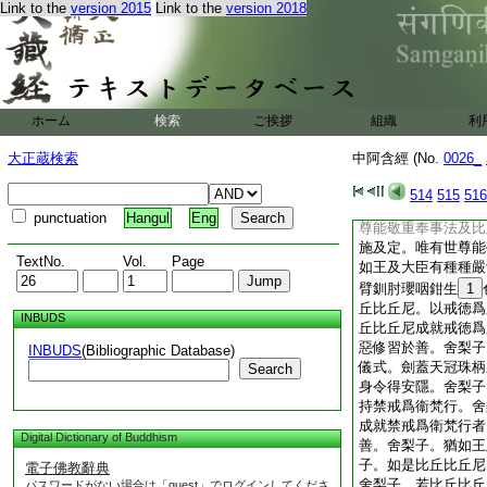
Link to the
version 2015
Link to the
version 2018
是世尊告曰。舍梨子
然。無有睡眠。除陰
甚深。息極息妙極妙
事比丘衆者。於是尊
偏袒著衣叉手向佛白
衆靜坐默然極默然。
ホーム
検索
ご挨拶
組織
利
比丘衆坐甚深極甚深
無能敬重奉事比丘衆
大正蔵検索
中阿含經 (No.
0026_
重奉事法及比丘衆。
有世尊能敬重奉事。
514
515
516
是如是。無能敬重奉
punctuation
Hangul
Eng
尊能敬重奉事法及比
施及定。唯有世尊能
TextNo.
Vol.
Page
如王及大臣有種種嚴
臂釧肘瓔咽鉗生
1
丘比丘尼。以戒徳爲
INBUDS
丘比丘尼成就戒徳爲
惡修習於善。舍梨子
INBUDS
(Bibliographic Database)
儀式。劍蓋天冠珠柄
Search
身令得安隱。舍梨子
持禁戒爲衞梵行。舍
成就禁戒爲衛梵行者
Digital Dictionary of Buddhism
善。舍梨子。猶如王
子。如是比丘比丘尼
電子佛教辭典
舍梨子。若比丘比丘
パスワードがない場合は「guest」でログインしてくださ