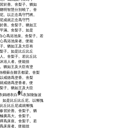
習於善。舍梨子。猶如
聰明智慧分別曉了。舍
尼。以正念爲守門將。
尼成就正念爲守門
於善。舍梨子。猶如王
平滿。舍梨子。如是
自心爲浴池泉。舍梨子。若
心爲浴池泉者。便能
子。猶如王及大臣有
梨子。如是比丘比丘
人。舍梨子。若比丘比
沐浴人者。便能捨
。猶如王及大臣有塗
栴檀蘇合雞舌都梁。舍梨
以戒徳爲塗香。舍梨
就戒徳爲塗香者。便
梨子。猶如王及大臣
衣錦繒衣白
衣加陵伽波
。如是比丘比丘尼。以慚愧
比丘比丘尼成就慚愧
修習於善。舍梨子。猶
極廣高大。舍梨子。
禪爲床座。舍梨子。若
爲床座者。便能捨