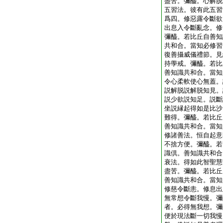
盡苦。彌醯。心解脱
五習法。彼有此五習
爲四。修惡露令斷欲
出息入令斷亂念。修
彌醯。若比丘自善知
共和合。當知必修習
復善攝威儀禮節。見
持學戒。彌醯。若比
善知識共和合。當知
令心柔軟使心無蓋。
説解脱説解脱知見。
説少欲説知足。説斷
坐説縁起得如是比沙
難得。彌醯。若比丘
善知識共和合。當知
修諸善法。恒自起意
不捨方便。彌醯。若
識倶。善知識共和合
衰法。得如此智聖慧
盡苦。彌醯。若比丘
善知識共和合。當知
修慈令斷恚。修息出
無常想令斷我慢。彌
者。必得無我想。彌
便於現法斷一切我慢