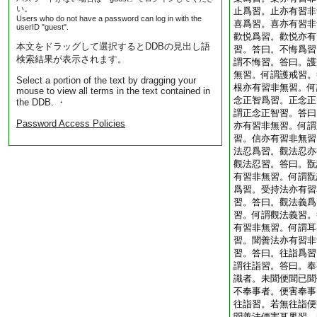
い。
止爲習。止亦有習非
Users who do not have a password can log in with the
喜爲習。喜亦有習非
userID "guest".
歡悦爲習。歡悦亦有
本文をドラッグして選択するとDDBの見出し語
習。答曰。不悔爲習
検索結果が表示されます。
謂不悔習。答曰。護
無習。何謂護戒習。
Select a portion of the text by dragging your
根亦有習非無習。何
mouse to view all terms in the text contained in
念正智爲習。正念正
the DDB. ・
謂正念正智習。答曰
Password Access Policies
亦有習非無習。何謂
習。信亦有習非無習
法忍爲習。觀法忍亦
觀法忍習。答曰。翫
有習非無習。何謂翫
爲習。受持法亦有習
習。答曰。觀法義爲
習。何謂觀法義習。
有習非無習。何謂耳
習。聞善法亦有習非
習。答曰。往詣爲習
謂往詣習。答曰。奉
識者。未聞便聞已聞
不奉事者。便害奉事
往詣習。若無往詣便
聞善法便害耳界習。