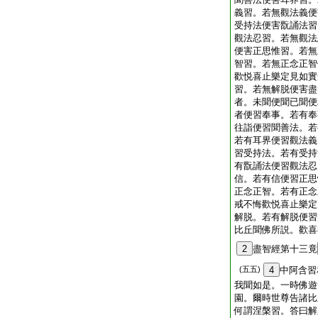
義習。若無觀法義便
受持法便害翫誦法習
觀法忍習。若無觀法
便害正思惟習。若無
智習。若無正念正智
歡悦喜止樂定見如實
習。若無解脱便害盡
者。未聞便聞已聞便
者便習奉事。若有奉
往詣便習聞善法。若
若有耳界便習觀法義
習受持法。若有受持
有翫誦法便習觀法忍
信。若有信便習正思
正念正智。若有正念
戒不悔歡悦喜止樂定
解脱。若有解脱便習
比丘聞佛所説。歡喜
2
盡智經第十三竟
(五五)
4
中阿含習
我聞如是。一時佛遊
園。爾時世尊告諸比
何謂涅槃習。答曰解