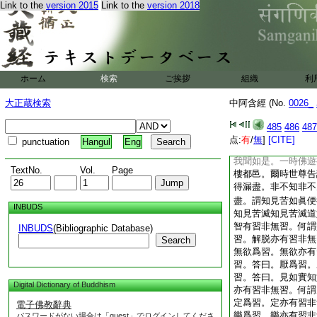
識。具親近善知識已
Link to the
version 2015
Link to the
version 2018
善法已便具生信。具
具正思惟已便具正念
已便具護諸根。具護
具三妙行已便具四念
具七覺支。具七覺支
ホーム
検索
ご挨拶
組織
利
此明解脱展轉具成。
佛所説。歡喜奉行
大正蔵検索
中阿含經 (No.
0026_
9
食經第十二竟
485
486
487
(五四)
11
中阿含
点:
有
/
無
]
[CITE]
punctuation
Hangul
Eng
日誦
我聞如是。一時佛遊
TextNo.
Vol.
Page
樓都邑。爾時世尊告
得漏盡。非不知非不
盡。謂知見苦如眞便
INBUDS
知見苦滅知見苦滅道
智有習非無習。何謂
INBUDS
(Bibliographic Database)
習。解脱亦有習非無
Search
無欲爲習。無欲亦有
習。答曰。厭爲習。
習。答曰。見如實知
Digital Dictionary of Buddhism
亦有習非無習。何謂
定爲習。定亦有習非
電子佛教辭典
樂爲習。樂亦有習非
パスワードがない場合は「guest」でログインしてくださ