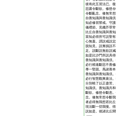
彼有此五習法已。復
惡露令斷欲。修慈令
令斷亂念。修無常想
自善知識與善知識倶
知必修習禁戒。守護
儀禮節。見纖芥罪常
比丘自善知識與善知
當知必得所可説聖有
心無蓋。謂説戒説定
脱知見。説漸損説不
足。説斷説無欲説滅
如是比沙門所説具得
善知識與善知識倶。
必行精進斷惡不善修
專一堅固。爲諸善本
善知識與善知識倶。
必行智慧觀興衰法。
分別曉了以正盡苦。
知識倶。善知識共和
斷欲。修慈令斷恚。
念。修無常想令斷我
者必得無我想若比丘
現法斷一切我慢。得
説如是。彼諸比丘聞