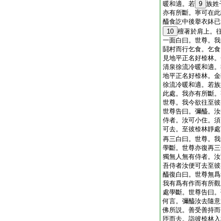
暖和適。若
9
族姓
亦有所斷。寧可在此
醯食訖中後擧衣鉢已
10
檀著於肩上。
一面白曰。世尊。我
鬪村而行乞食。乞食
見地平正名好㮈林。
清泉徐流冷暖和適。
地平正名好㮈林。金
徐流冷暖和適。若族
此處。我亦有所斷。
世尊。我今欲往至彼
世尊告曰。彌醯。汝
侍者。汝可小住。須
可去。至彼㮈林靜處
再三白曰。世尊。我
學斷。世尊亦復再三
獨無人無有侍者。汝
吾侍者汝便可去至彼
醯復白曰。世尊無爲
我有爲有作而有所觀
處學斷。世尊告曰。
何言。彌醯汝去隨意
佛所説。善受善持而
匝而去。詣彼㮈林入