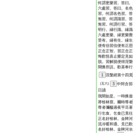
何謂更樂習。答曰。
六處習。答曰。名色
習。何謂名色習。答
無習。何謂識習。答
無習。何謂行習。答
明行。縁行識。縁識
六處更樂。縁更樂覺
受有。縁有生。縁生
便有信習信便有正思
正念正智。習正念正
悔歡悦喜止樂定見如
脱。習解脱便得涅槃
聞佛所説。歡喜奉行
1
涅槃經第十四竟
(五六)
3
中阿含習
日誦
我聞如是。一時佛遊
莽㮈林窟。爾時尊者
尊者彌醯過夜平旦著
行乞食。乞食已竟往
正名好㮈林。金鞞河
流冷暖和適。見已歡
名好㮈林。金鞞河水