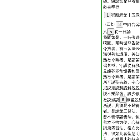
槃。佛説如是尊者彌
歡喜奉行
1
彌醯經第十五竟
(五七)
3
中阿含習
六
5
初一日誦
我聞如是。一時佛遊
獨園。爾時世尊告諸
令熟者。有五習法云
識與善知識倶。善知
熟欲令熟者。是謂第
習禁戒。守護從解脱
見纖芥罪常懷畏怖受
熟欲令熟者。是謂第
所可説聖有義。令心
戒説定説慧説解脱説
説不樂聚會。説少欲
欲説滅説
6
燕坐説
所説。具得易不難得
者。是謂第三習法。
惡不善修諸善法。恒
善本不捨方便。心解
謂第四習法。復次比
法。得如此智聖慧明
苦。心解脱未熟欲令