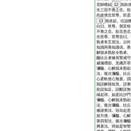
尼師檀結
12
加趺
生三惡不善之念。欲
此故便念世尊。於是
13
燕坐起。往詣
白曰。世尊。我至㮈
不善之念。欲念恚念
念世尊。世尊告曰。
熟者有五習法。云何
知識與善知識倶。善
解脱未熟欲令熟者。
醯比丘者修習禁戒守
威儀禮節。見纖芥罪
彌醯。心解脱未熟欲
法。復次彌醯。比丘
心柔軟使心無蓋。謂
脱説解脱知見。説漸
欲説知足。説斷説無
縁起得。如是比沙門
彌醯。心解脱未熟欲
法。復次彌醯。比丘
修諸善法。恒自起意
捨方便。彌醯。心解
第四習法。復次彌醯
興衰法。得如是智聖