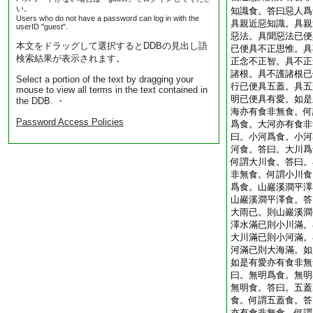
い。
知識食。答曰惡人爲
Users who do not have a password can log in with the
具親近惡知識。具親
userID "guest".
惡法。具聞惡法已便
本文をドラッグして選択するとDDBの見出し語
已便具不正思惟。具
検索結果が表示されます。
正念不正智。具不正
諸根。具不護諸根已
Select a portion of the text by dragging your
行已便具五蓋。具五
mouse to view all terms in the text contained in
明已便具有愛。如是
the DDB. ・
海亦有食非無食。何
Password Access Policies
爲食。大河亦有食非
曰。小河爲食。小河
河食。答曰。大川爲
何謂大川食。答曰。
非無食。何謂小川食
爲食。山巖溪澗平澤
山巖溪澗平澤食。答
大雨已。則山巖溪澗
澤水滿已則小川滿。
大川滿已則小河滿。
河滿已則大海滿。如
如是有愛亦有食非無
曰。無明爲食。無明
無明食。答曰。五蓋
食。何謂五蓋食。答
亦有食非無食。何謂