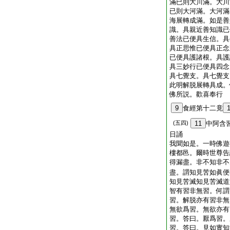
滿已則大川滿。大川
已則大河滿。大河滿
海展轉成滿。如是善
識。具親近善知識已
善法已便具生信。具
具正思惟已便具正念
已便具護諸根。具護
具三妙行已便具四念
具七覺支。具七覺支
此明解脱展轉具成。
佛所説。歡喜奉行
9
食經第十二竟
(五四)
11
中阿含
日誦
我聞如是。一時佛遊
樓都邑。爾時世尊告
得漏盡。非不知非不
盡。謂知見苦如眞便
知見苦滅知見苦滅道
智有習非無習。何謂
習。解脱亦有習非無
無欲爲習。無欲亦有
習。答曰。厭爲習。
習。答曰。見如實知