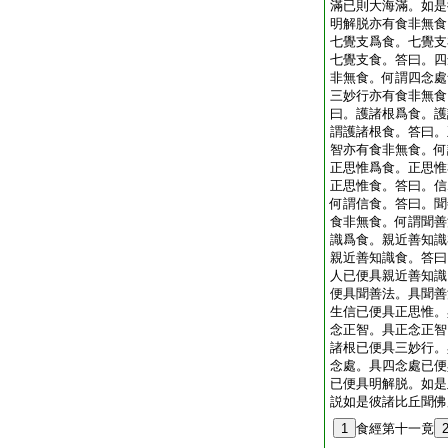
滿已則大海滿。如是
明解脱亦有食非無食
七覺支爲食。七覺支
七覺支食。答曰。四
非無食。何謂四念處
三妙行亦有食非無食
曰。護諸根爲食。護
謂護諸根食。答曰。
智亦有食非無食。何
正思惟爲食。正思惟
正思惟食。答曰。信
何謂信食。答曰。聞
食非無食。何謂聞善
識爲食。親近善知識
親近善知識食。答曰
人已便具親近善知識
便具聞善法。具聞善
生信已便具正思惟。
念正智。具正念正智
諸根已便具三妙行。
念處。具四念處已便
已便具明解脱。如是
説如是彼諸比丘聞佛
1
食經第十一竟