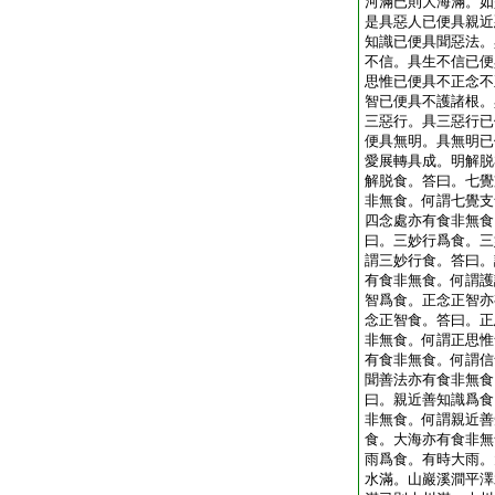
河滿已則大海滿。如
是具惡人已便具親近
知識已便具聞惡法。
不信。具生不信已便
思惟已便具不正念不
智已便具不護諸根。
三惡行。具三惡行已
便具無明。具無明已
愛展轉具成。明解脱
解脱食。答曰。七覺
非無食。何謂七覺支
四念處亦有食非無食
曰。三妙行爲食。三
謂三妙行食。答曰。
有食非無食。何謂護
智爲食。正念正智亦
念正智食。答曰。正
非無食。何謂正思惟
有食非無食。何謂信
聞善法亦有食非無食
曰。親近善知識爲食
非無食。何謂親近善
食。大海亦有食非無
雨爲食。有時大雨。
水滿。山巖溪澗平澤