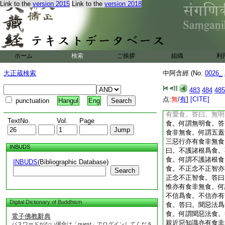
具三妙行。具三妙行
Link to the
version 2015
Link to the
version 2018
念處已便具七覺支。
解脱。如是此明解脱
彼諸比丘聞佛所説。
13
本際經第十竟
ホーム
検索
ご挨拶
組織
利
(五二)
15
中阿含
日誦
大正蔵検索
中阿含經 (No.
0026_
我聞如是。一時佛遊
獨園。爾時世尊告諸
483
484
485
不可知本無有愛然今
点:
無
/
有
]
[CITE]
punctuation
Hangul
Eng
知所因有愛。有愛者
有愛食。答曰。無明
TextNo.
Vol.
Page
食。何謂無明食。答
食非無食。何謂五蓋
三惡行亦有食非無食
INBUDS
曰。不護諸根爲食。
食。何謂不護諸根食
INBUDS
(Bibliographic Database)
食。不正念不正智亦
Search
正念不正智食。答曰
惟亦有食非無食。何
不信爲食。不信亦有
Digital Dictionary of Buddhism
食。答曰。聞惡法爲
食。何謂聞惡法食。
電子佛教辭典
親近惡知識亦有食非
パスワードがない場合は「guest」でログインしてくださ