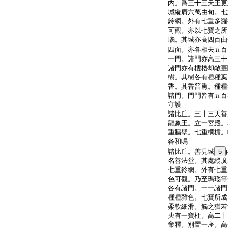
内。爲三十三天王更
城縱廣六萬由旬。七
鈴網。外有七重多羅
可觀。亦以七寶之所
瑙。其城亦高四百由
四面。亦各相去五百
一門。諸門亦高三十
諸門亦有樓櫓却敵臺
樹。其樹各有種種葉
香。其香普熏。種種
諸門。門門皆有五百
守護
諸比丘。三十三天善
龍象王。立一宮殿。
重牆壁。七重欄楯。
各和鳴
諸比丘。善見城
5
名善法堂。其處縱廣
七重鈴網。外有七重
色可觀。乃至瑪瑙等
各有諸門。一一諸門
種種雜色。七寶所成
柔軟細滑。觸之猶若
央有一寶柱。高二十
帝釋。別置一座。高