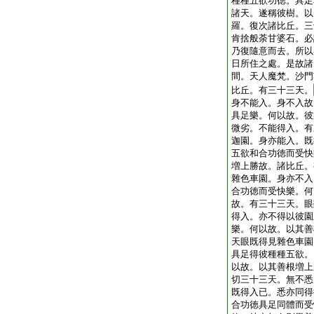
種種五欲功徳。具足
諸天。遂稱彼樹。以
羅。復次諸比丘。三
肯捨般荼甘婆石。必
乃復隨意而去。所以
日所住之處。是故諸
間。天人魔梵。沙門
比丘。有三十三天。
身不能入。身不入故
具足樂。何以故。彼
微劣。不能得入。有
迦園。身亦能入。既
五欲和合功徳而受快
増上勝故。諸比丘。
雜色車園。身亦不入
合功徳而受快樂。何
故。有三十三天。眼
得入。亦不得以彼園
樂。何以故。以其善
天眼既得見雜色車園
具足得彼種種五欲。
以故。以其善根増上
切三十三天。無不悉
既得入已。悉亦同得
合功徳具足同體而受