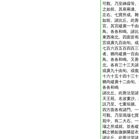
可觀。乃至硨磲等。
之如前。其座兩邊。
左右。七寶所成。雜
如前。諸比丘。此善
宮。其宮縱廣一千由
鳥。各各和鳴。諸比
東西南北。四面皆有
宮或廣九百由旬。或
七百六百五百四百三
者。猶尚縱廣一百由
鳥。各各和鳴。又善
北。各有三十三天諸
或廣九十由旬。或復
十六十五十四十三十
猶尚縱廣十二由旬。
各各和鳴
諸比丘。此善法堂諸
天王苑。名波婁沙。
説乃至。七重垣牆。
四方面各有諸門。一
可觀。乃至瑪瑙七寶
苑中。有二大石。一
瑙之所成就。並各縱
觸之猶如迦旃隣提衣
諸比丘。此善法堂諸