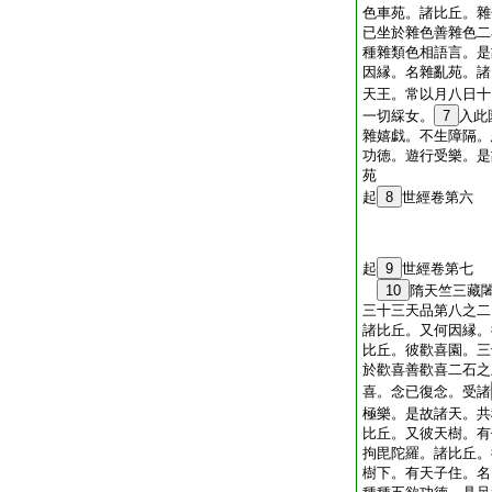
色車苑。諸比丘。雜
已坐於雜色善雜色二
種雜類色相語言。是
因縁。名雜亂苑。諸
天王。常以月八日十
一切綵女。
7
入此
雜嬉戯。不生障隔。
功徳。遊行受樂。是
苑
起
8
世經卷第六
起
9
世經卷第七
10
隋天竺三藏
三十三天品第八之二
諸比丘。又何因縁。
比丘。彼歡喜園。三
於歡喜善歡喜二石之
喜。念已復念。受諸
極樂。是故諸天。共
比丘。又彼天樹。有
拘毘陀羅。諸比丘。
樹下。有天子住。名