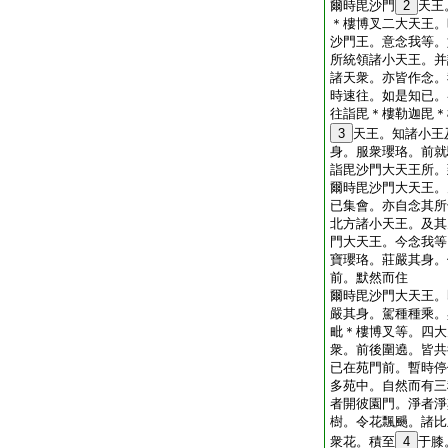
爾時毘沙門
2
天王
＊樓博叉二大天王。
沙門王。意念我等。
所統領諸小天王。并
諸天衆。亦皆作念。
時速往。如是知已。
往詣毘＊樓勒迦毘＊
3
天王。知諸小王
身。服衆瓔珞。前就
詣毘沙門大天王所。
爾時毘沙門大天王。
已集會。亦自念其所
北方諸小天王。及其
門大天王。今念我等
寶瓔珞。莊嚴其身。
前。默然而住
爾時毘沙門大天王。
嚴其身。駕種種乘。
毗＊樓博叉等。四大
衆。前後圍遶。皆共
已在苑門前。暫時停
多苑中。自然而有三
者開彼園門。淨者淨
樹。令花飄颺。諸比
衆花。積至
4
于膝