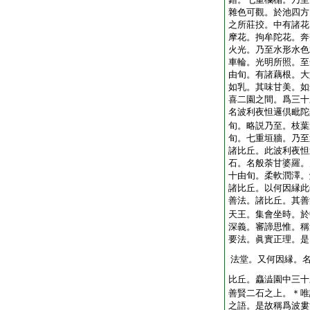
雜色可觀。於池四方
之所莊挍。中有諸花
摩花。拘牟陀花。奔
火光。乃至水形水色
車輪。光明所照。至
由旬。有諸藕根。大
如乳。其味甘美。如
喜二園之間。爲三十
名波利夜怛邏倶毗陀
旬。略説乃至。枝葉
旬。七重垣牆。乃至
諸比丘。此波利夜怛
石。名般荼甘婆羅。
十由旬。柔軟潤澤。
諸比丘。以何因縁此
善法。諸比丘。其善
天王。集會坐時。於
深義。審諦思惟。稱
要法。眞實正理。是
法堂。又何因縁。
比丘。麤澁園中三十
善賢二石之上。＊唯
之語。是故稱爲波婁