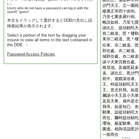
い。
沙門天王。立一園苑
Users who do not have a password can log in with the
縱廣正等四十由旬。
userID "guest".
乃至七重多羅行樹。
本文をドラッグして選択するとDDBの見出し語
略説如前。乃至七寶
検索結果が表示されます。
諸比丘。提頭頼吒天
有二岐道。毘＊樓勒
Select a portion of the text by dragging your
來亦二岐道。毘＊樓
mouse to view all terms in the text contained in
the DDB. ・
往來。亦二岐道。毘
郭住處。亦二岐道。
Password Access Policies
城郭住處。亦二岐道
諸小天衆宮殿住處。
稚尼池。及迦毘延多
道。諸比丘。毘沙門
苑中。遊戲澡浴者。
王。時提頭頼吒天王
王。意念於我。如是
屬諸小天王及小天衆
及其天衆。咸作是念
我等。如是知已。各
騎乘。詣提頭頼吒大
而住。爾時提頭頼吒
瓔珞。嚴駕騎乘。與
圍遶。相與倶詣毘沙
一面而住