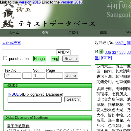
Link to the
version 2015
Link to the
version 2018
四萬二千由旬。由乾
住止之處。三大城郭
婆。二名伽婆鉢帝。
廣六百由旬。七重垣
至。種種衆鳥。各各
諸比丘。唯除月天子
ホーム
検索
ご挨拶
組織
利
已。自餘官屬。及四
間或有縱廣正等四十
大正蔵検索
起世經 (No.
0024_
闍
二十。乃至十二由旬
六由旬。所居亦各七
336
337
338
33
説如前。乃至衆鳥。
無
]
[CITE]
punctuation
Hangul
Eng
諸比丘。毘舍羅婆伽
沙門天王。出生一池
TextNo.
Vol.
Page
四十由旬。其水調和
香潔不濁。其池四邊
間錯分明。七重欄楯
INBUDS
多羅行樹。周匝圍遶
瑪瑙等。七寶所成。
INBUDS
(Bibliographic Database)
Search
以七寶之所莊飾。池
摩花。拘牟陀花。奔
花火形火色火光。乃
大小。皆如車輪。光
Digital Dictionary of Buddhism
所熏。滿一由旬。有
汁出。色白如乳。食
電子佛教辭典
パスワードがない場合は「guest」でログインしてくださ
諸比丘。伽婆鉢帝阿