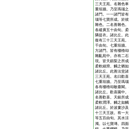
三天王苑。名雜色車
重垣牆。乃至瑪瑙之
諸門。一一諸門皆有
瑙等七寶所成。於彼
雜色。二名善雜色。
各縱廣五十由旬。柔
隣提衣。諸比丘。此
復有三十三天王苑。
千由旬。七重垣牆。
方諸門。皆有樓櫓却
雜亂苑中。亦有二石
現。皆天頗梨之所成
柔軟細滑。觸之猶如
諸比丘。此善法堂諸
三天王苑。名曰歡喜
七重垣牆。乃至瑪瑙
各有樓櫓却敵臺閣。
諸比丘。歡喜園中。
名善歡喜。天銀所成
柔軟潤澤。觸之如觸
諸比丘。於波婁沙及
十三天王故。有一大
等五百由旬。其水涼
濁。以七寶塼。四面
錯。七重欄楯。乃至