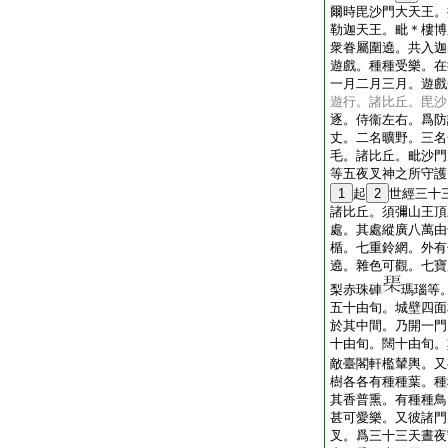
爾時毘沙門大天王。
勒迦天王。毗＊樓博
衆眷屬圍遶。共入迦
遊戲。種種受樂。在
一月二月三月。遊戲
遊行。諸比丘。毘沙
逐。侍衞左右。爲防
丈。二名曠野。三名
毛。諸比丘。毗沙門
等五夜叉神之所守護
1
起
2
世經三十
諸比丘。須彌山王頂
處。其處縱廣八萬由
楯。七重鈴網。外有
遶。雜色可觀。七寶
梨赤珠硨
瑪瑙等
五十由旬。城壁四面
於其中間。乃開一門
十由旬。闊十由旬。
敵臺閣軒檻輦輿。又
樹各各有種種葉。種
其香普熏。有種種鳥
甚可愛樂。又彼諸門
叉。爲三十三天晝夜