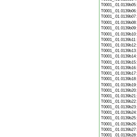
T0001_.01.0139b05
T0001_.01.0139b06
T0001_.01.0139b07
T0001_.01.0139b08
T0001_.01.0139b09
T0001_.01.0139b10
T0001_.01.0139b11
T0001_.01.0139b12
T0001_.01.0139b13
T0001_.01.0139b14
T0001_.01.0139b15
T0001_.01.0139b16
T0001_.01.0139b17
T0001_.01.0139b18
T0001_.01.0139b19
T0001_.01.0139b20
T0001_.01.0139b21
T0001_.01.0139b22
T0001_.01.0139b23
T0001_.01.0139b24
T0001_.01.0139b25
T0001_.01.0139b26
T0001_.01.0139b27
T0001_.01.0139b28