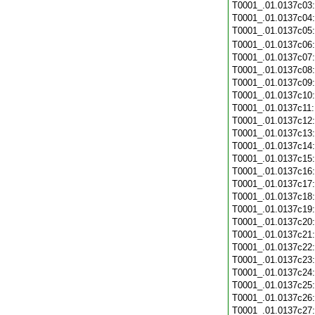
T0001_.01.0137c03
T0001_.01.0137c04
T0001_.01.0137c05
T0001_.01.0137c06
T0001_.01.0137c07
T0001_.01.0137c08
T0001_.01.0137c09
T0001_.01.0137c10
T0001_.01.0137c11
T0001_.01.0137c12
T0001_.01.0137c13
T0001_.01.0137c14
T0001_.01.0137c15
T0001_.01.0137c16
T0001_.01.0137c17
T0001_.01.0137c18
T0001_.01.0137c19
T0001_.01.0137c20
T0001_.01.0137c21
T0001_.01.0137c22
T0001_.01.0137c23
T0001_.01.0137c24
T0001_.01.0137c25
T0001_.01.0137c26
T0001_.01.0137c27