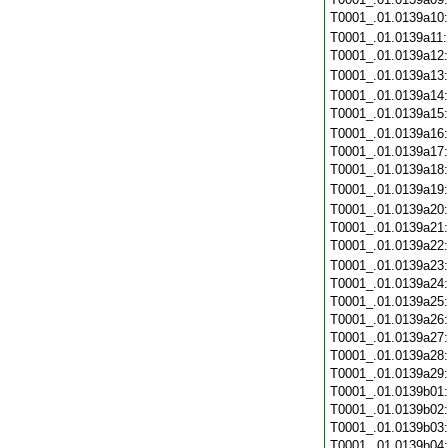
T0001_.01.0139a10
T0001_.01.0139a11
T0001_.01.0139a12
T0001_.01.0139a13
T0001_.01.0139a14
T0001_.01.0139a15
T0001_.01.0139a16
T0001_.01.0139a17
T0001_.01.0139a18
T0001_.01.0139a19
T0001_.01.0139a20
T0001_.01.0139a21
T0001_.01.0139a22
T0001_.01.0139a23
T0001_.01.0139a24
T0001_.01.0139a25
T0001_.01.0139a26
T0001_.01.0139a27
T0001_.01.0139a28
T0001_.01.0139a29
T0001_.01.0139b01
T0001_.01.0139b02
T0001_.01.0139b03
T0001_.01.0139b04