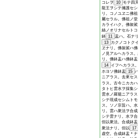
コレヲ
10
モテ四
龍王ヲシテ擁護セシ
リ。コノユヱニ佛祖
屬セラル。佛祖ノ堂
カライハク。佛袈裟
絲ノオリナセルトコ
鉢
11
盂ハ。石ナ
13
カクノコトク
ヱナリ。佛袈裟ハ佛
ノ見アルヘカラス。
リ。佛鉢盂ハ佛鉢盂
14
イフヘカラス
ホヨソ佛鉢盂
15
ニアラス。去來セス
ラス。古今ニカカハ
タトヒ雲水ヲ採集シ
雲水ノ羅籠ニアラス
シテ現成セシムトモ
ス。ソノ宗旨ハ。水
リ。雲ハ衆法ヲ合成
シテ雲ナリ。水ヲ合
但以衆法。合成鉢盂
衆法ナリ。但以
17
虚空。合成鉢盂＊ナ