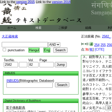
枯木禪師。法成和尚
Link to the
version 2015
Link to the
version 2018
狐
。爲
8
渠
ヲ
ナン
參學。吐
得
狐涎
キ
テ
ヲ
狐ハ百丈親曾眼晴＊
ヒ半分ナリトモ。出
正當恁麼時。脱野狐
ホーム
検索
ご挨拶
組織
利
身。脱盡界身ナリ。
轉語。墮
五百生
ス
ノ
大正蔵検索
正法眼藏 (No.
2582_
箇
什麼
。イマ
9
ノ
ニカ
リ。南嶽下ノ尊宿ノ
254
255
256
ナルハ。サキニモイ
点:
無
/
有
]
[CITE]
punctuation
Hangul
Eng
ナシ。シカアレトモ
ス。錯對學人ト。百
TextNo.
Vol.
Page
對セリケルト。ナニ
タリニイフ。古人錯
ニヨレリトイフナラ
INBUDS
マタ百丈ノ大意ヲエ
道ノ錯對不錯對ハ。
INBUDS
(Bibliographic Database)
ルカコトシ。コノ一
Search
錯對トイハス。今百
參學スヘキナリ。シ
狐皮五百枚。アツサ
Digital Dictionary of Buddhism
此山シ。爲學人道ス
電子佛教辭典
落ノ尖毛アルニ
13
パスワードがない場合は「guest」でログインしてくださ