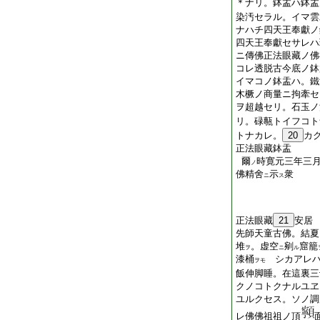
＊ナリ。鉢盂ハ鉢盂
染汚セラル。イマ雲
ナハチ四天王奉獻ノ
四天王奉獻セサレハ
ニ傳佛正法眼藏ノ佛
コレ透脱古今底ノ鉢
イマコノ鉢盂ハ。鐵
木橛ノ商量ニ拘牽セ
ヲ超越セリ。石玉ノ
リ。碌甎トイフコト
トナカレ。
20
カ
正法眼藏鉢盂
爾
時寛元三年三
ノ
佛精舍
示
衆
ニ
ス
正法眼藏
21
安居
先師天童古佛。結夏
堆
。虚空
剜
窟籠
ヲ
ニ
ル
漆桶
シカアレハ
ヲモ
飯伸脚睡。在這裏三
クノコトクナルユヱ
ユルクセス。ソノ調
レ佛佛祖祖ノ頂