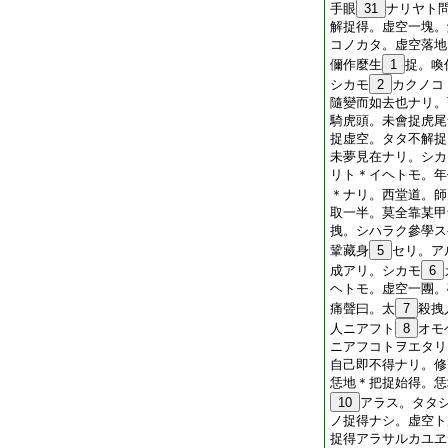
手眼
31
ナリヤト
解捉得。虚空一塊。
コノカタ。虚空落地
儞作麼生
1
捉。喚
シカモ
2
カクノコ
隨變而如去也ナリ。
騎虎頭。未會捉虎尾
捉虚空。タタ不解捉
未夢見在ナリ。シカ
リト＊イヘトモ。年
＊ナリ。西堂道。師
取一半。莫全靠某甲
拽。シハラク參學ス
鞏藏身
5
セリ。ア
成アリ。シカモ
6
ヘトモ。虚空一團。
痛聲曰。太
7
殺拽
人ニアフト
8
オモ
ニアフコトヲエタリ
自己即不得ナリ。修
恁地＊把捉始得。恁
10
アラス。タタ
ノ捉得ナシ。虚空ト
捉得アラサルカユヱ