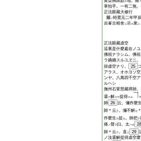
黄檗脚跟點
地。雖
ス
掌拍手。一有二無。
正法眼藏大修行
爾
時寛元二年甲
ノ
吉峯古精舍
示
衆
ニ
ス
ニ
正法眼藏虚空
這裏是什麼處在ノユ
佛祖ナラシム。佛祖
ラ嫡嫡スルユヱニ。
掛虚空ナリ。
25
アラス。オホヨソ空
ンヤ。八萬四千空ア
ルヘシ
撫州石鞏慧藏禪師。
還
解
捉得
テ
スヤ
スル
師
26
云。儞作麼
師＊云
。儞不解
ク
セ
作麼生
捉
。師把
カ
ル
テ
痛
聲
曰。
太
2
ノ
ヲ
ハタ
師＊云
。直
29
ク
ニ
ノ汝還解捉
得
虚空麼