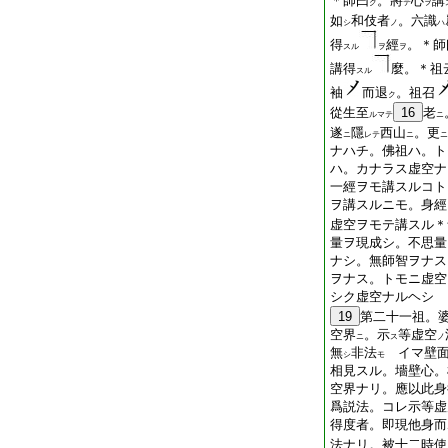
＊師曰
。將
心
講
ク
テ
ヲ
如
和伎者
。六識
シ
ノ
ハ
得
經
。＊師
スル
ヲ
ヲ
講得
麼。＊祖
スル
袖
而退
。祖召
ク
從生至
16
老
ルマテ
ニ
遂
隱
西山
。更
ニ
レテ
ニ
ニ
ナハチ。佛祖ハ。ト
ハ。カナラス虚空ナ
一經ヲモ講スルコト
ヲ講スルニモ。身經
虚空ヲモテ講スル＊
量ヲ現成シ。不思量
ナシ。無師智ヲナス
ヲナス。トモニ虚空
シク虚空ナルヘシ
19
第二十一祖。
空界
。示
等虚空
ニ
ス
ノ
無
非法
イマ壁面
シ
モ
相見スル。墻壁心。
空界ナリ。應以此身
爲説法。コレ示等虚
得度者。即現他身而
法ナリ。被十二時使