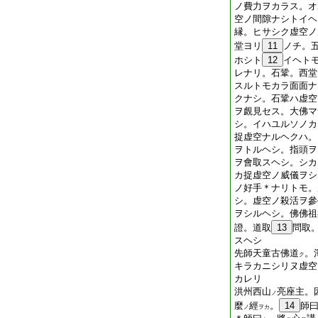
ノ費力ヲカラス。オ
空ノ間隙ナシトイヘ
縁。ヒサシク虚空ノ
堂ヨリ
11
ノチ。
ホシト
12
イヘト
レナリ。石鞏。西堂
スルトモカラ面面ナ
クナシ。石鞏ハ虚空
ヲ覰見セス。大佛マ
シ。イハユルソノカ
捉虚空ナルヘクハ。
ヲトルヘシ。指頭ヲ
ヲ會取スヘシ。シカ
カ捉虚空ノ威儀ヲシ
ノ好手＊ナリトモ。
シ。虚空ノ殺活ヲ參
ヲシルヘシ。佛佛祖
證。道取
13
問取
スヘシ
先師天童古佛道
。
ク
キラカニシリヌ虚空
カレリ
洪州西山
亮座主。
ノ
麼
經
。
14
師
ノ
ヲカ