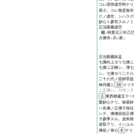
コレ證得虚空時ナリ
底小。コレ無是無非
クノ虚空。シハラク
妙心ト參究スルノミ
正法眼藏虚空
爾
時寛元三年乙
ノ
大佛寺
示
衆
ニ
ス
ニ
正法眼藏鉢盂
七佛向上ヨリ七佛ニ
七佛ニ正轉シ。渾七
シ。七佛ヨリ二十八
二十八代ノ祖師菩提
神丹國ニ
24
イリ
ニ正傳シ。六代ツタ
1
東西都盧五十一
槃妙心ナリ。袈裟鉢
ハ先佛ノ正傳ヲ保任
シテ。佛佛祖祖正傳
ヲ參學スル。皮肉骨
道取アリ。イハユル
佛祖ノ身心
4
ナリ