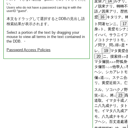
皮袋ア
14
ルナリ
い。
ノ脱來ナリ。轉轉不
Users who do not have a password can log in with the
userID "guest".
語ノ因果アリ。歴然
檗
16
キタリテ。
本文をドラッグして選択するとDDBの見出し語
検索結果が表示されます。
ト問著センニ。
17
身
ト。黄檗モシナ
ト
Select a portion of the text by dragging your
イハバ。サラニイフ
mouse to view all terms in the text contained in
ノコトクナリトモ。
the DDB. ・
ノ問ヲ。問
得
是
ヒ
テ
Password Access Policies
レ。
19
マタ黄檗
20
ニ。摸索得
スヤ
マタ儞脱
野狐身
スルヤ
タ儞答
他學人
ヘシヤ
ニ
ヘシ。シカアレトモ
儞
道
。ステニ
合
カ
ハン
リ。黄檗近前ス。亡
スル。ソコハクノ野
笑
云
。將
23
テ
ク
ニ
道取。イマタ十成ノ
ニ八九成ナリ。タト
モ。イマタ八九成ア
モ。八九成ナキモノ
フヘシ。百丈道處通