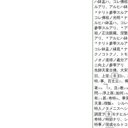
ハ鉢盂ハ。コレ佛祖
ルアリ。アルヒハ鉢
＊ナリト參學スルア
コレ佛祖ノ光明＊ナ
ルヒハ鉢盂ハ。コレ
參學スルアリ。＊ア
祖ノ正法眼藏。涅槃
アリ。＊アルヒハ鉢
＊ナリト參學スルア
コレ鉢盂ノ縁底＊ナ
クノコトクノ。トモ
ノオノ道得ノ處分ア
ニ向上ノ參學アリ
先師天童古佛。大宋
日。上堂
8
曰
。
ニ
ク
特
事。百丈云
。
ノ
ク
著
。且
教
スル
ヲ
ク
メ
問
淨上座
如何
ハハ
ニ
ンカ
有
甚
奇特
。畢
ント
ノ
カ
天童
喫飯
シルヘ
ニ
ス
特人ノタメニスヘシ
調度ヲ
9
モチヒル
奇特ノ時節ナリ。シ
特事ノ現成セルトコ