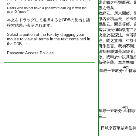
兎走觸之折頸而死。
い。
愚之最矣
Users who do not have a password can log in with the
userID "guest".
故經云。所未聞經。
淨名香積品云。所未
本文をドラッグして選択するとDDBの見出し語
累品云。聞是等經。
検索結果が表示されます。
當以頂受彌勒復有二
Select a portion of the text by dragging your
決定於甚深法。何等
mouse to view all terms in the text contained in
經。聞之驚怖。生疑
the DDB. ・
而作是言。我初不聞
護持解脱如是深經者
Password Access Policies
敬。或時於中説其過
新學菩薩。章意準知
華嚴一乘教分
輔
華嚴一乘教分
輔宗
卷二
日域京西華嚴寺住