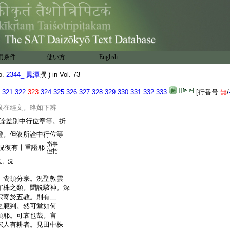
乃是
。故云智藏大海
水流
三乘
。此同一乘。三一
。請後學幸精審焉
義苑云。謂。如上十
用条件
使い方
English
三乘外別有一乘。如觀
吉凶。明鏡鑒其姸醜。
o.
2344_
鳳潭
撰 ) in Vol. 73
有靈。能知吉凶。秦鏡
321
322
323
324
325
326
327
328
329
330
331
332
333
[行番号:
無
/
因果等相。與彼三乘
廣在經文。略如下辨
詮差別中行位章等。折
證。但依所詮中行位等
指事
況復有十重證耶
但指
也。況
。尙須分宗。況聖教雲
守株之類。聞説駭神。深
宗寄於五教。則有二
之臆判。然可堂如何
須耶。可哀也哉。言
宋人有耕者。見田中株