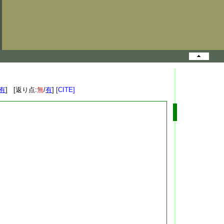
有
] [返り点:
無
/
有
]
[CITE]