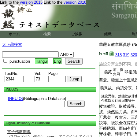
Link to the
version 2015
Link to the
version 2018
混融無礙。總爲一團
元在海。月落不
又彼
離天之謂也
既別。不可一律而混
此上十證足爲龜鏡 
ホーム
検索
ご挨拶
組織
利
門。經之與論。證成
指掌。類彼蓍龜辨其
大正蔵検索
華嚴五教章匡眞鈔 (N
集成引大鈔云。神龜
照膽。能鑑邪正也
318
319
320
其別教一乘所明行位
punctuation
Hangul
Eng
施設分齊全別不同。
薪。復
義苑
即指所
TextNo.
Vol.
Page
集同
薪云。縱無上十重教
義異故。尙須分宗。
INBUDS
施設異相。然能詮故非
INBUDS
(Bibliographic Database)
今章既云行位因果等乎
Search
縱無教證。依彼義異
披。煥然溢月矣。而
可悲矣 復古云。三
説等。後説全在涼密
Digital Dictionary of Buddhism
不能防邪。而尙有所
電子佛教辭典
守株者。韓非子曰。
パスワードがない場合は「guest」でログインしてくださ