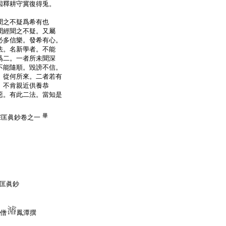
因釋耕守冀復得兎。
聞之不疑爲希有也
聞經聞之不疑。又屬
必多信樂。發希有心。
法。名新學者。不能
爲二。一者所未聞深
不能隨順。毀謗不信。
。從何所來。二者若有
。不肯親近供養恭
惡。有此二法。當知是
畢
宗匡眞鈔卷之一
匡眞鈔
持僧
鳳潭撰