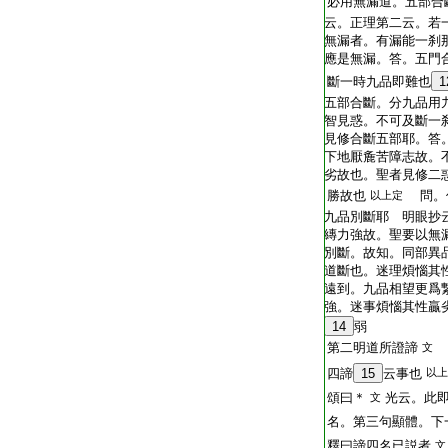
必用無漏道。五部合
云。正理第二云。若
無漏者。有漏能一刹
應是無漏。答。五門
斷一時九品即難也
1
五部合斷。分九品用
智見惑。不可及斷一
見修合斷五部耶。答
下地厭麁苦障志故。
劣故也。聖者見修二
勝故也
問。
以上定
九品別斷耶 明眼抄
縳力強故。聖要以無
別斷。故知。同部異
道斷也。迷理煩惱其
遠到。九品相望更爲
強。迷事煩惱其性贏
14
弱
第二明道所證諦
文
四諦
15
云事也
以上
頌曰＊
光云。此
文
名。第三句顯體。下
釋曰諦四名已説者
文