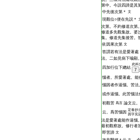
第中。今説四諦是其
中先後次第＊
文
現觀位○便在先説＊
次第。不約修道次第
修道多先觀集故。婆
集。修道先集後苦。
依因果次第
文
答謂若有法是愛著處
法。二如見病下喩顯
此科
四加行位下總結
7
惱者。所愛著處。能
惱因者作逼惱。苦法
或作逼惱。此苦惱法
初觀苦
論文云。
爲言
定春抄
云。爲苦惱因
因字見
法是愛著處能作逼惱
最初觀察故。修行者
即苦諦
文
故良醫經＊云
今
文