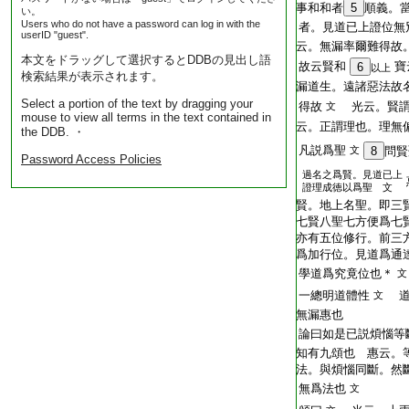
事和和者
5
順義。
い。
Users who do not have a password can log in with the
者。見道已上證位無
userID "guest".
云。無漏率爾難得故
本文をドラッグして選択するとDDBの見出し語
故云賢和
寶
6
以上
検索結果が表示されます。
漏道生。遠諸惡法故
Select a portion of the text by dragging your
得故
光云。賢謂
文
mouse to view all terms in the text contained in
云。正謂理也。理無
the DDB. ・
凡説爲聖
文
8
問賢
Password Access Policies
過名之爲賢。見道已上
證理成徳以爲聖 文
賢。地上名聖。即三
七賢八聖七方便爲七
亦有五位修行。前三
爲加行位。見道爲通
學道爲究竟位也＊
文
一總明道體性
道
文
無漏惠也
論曰如是已説煩惱等
知有九頌也 惠云。
法。與煩惱同斷。然
無爲法也
文