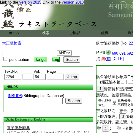
Link to the
version 2015
Link to the
version 2018
ホーム
検索
ご挨拶
組織
利
大正蔵検索
倶舍論頌疏抄 (No.
22
690
691
692
点:
無
/
有
]
[CITE]
punctuation
Hangul
Eng
TextNo.
Vol.
Page
倶舍論頌疏抄卷第二
(頌疏論本第二十
INBUDS
1
賢謂賢和聖謂聖
題號也。義章賢聖義
INBUDS
(Bibliographic Database)
Search
善也能也
孔氏傳云
聖
大也
不通謂之
辨之故略之 惠云。
正即涅槃理。
3
於
Digital Dictionary of Buddhism
多識以行。謂之賢。
電子佛教辭典
聖
聖正者則
4
文
パスワードがない場合は「guest」でログインしてくださ