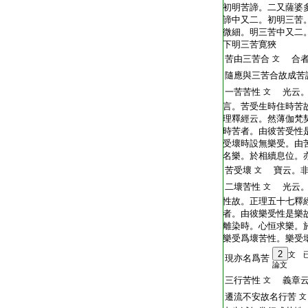
初明苦諦。二又薩婆
諦中又二。初明三苦
微細。明三苦中又二
下明三苦寛狹
苦由三苦合
合者
文
隨應與三苦合故成苦
一苦苦性
光云。
文
言。苦受生時住時苦
理釋經云。然薄伽梵
時苦者。由彼苦受性
受壞時設無樂受。由
名樂。於相續息位。
苦受壞
寶云。非
文
二壞苦性
光云。
文
性故。正理五十七釋
者。由彼樂受性是樂
離染時。心恒求樂。
樂受爲壞苦性。樂受
2
文 
現亦名爲苦
論文
三行苦性
義章云
文
遷流不安故名行苦
文