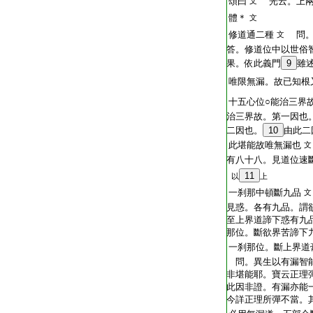
頌曰
光云。上兩
文
體＊
文
修道通二種
問。
文
答。修道位中以世俗
果。依此義門
9
雖
唯限無漏。故已知根
十五心位○能治三界
治三界故。第一因也
二因也。
10
由此二
此堪能故唯無漏也
文
有八十八。見道位速
11
以
上
一刹那中頓斷九品
文
見惑。各有九品。謂
至上界道諦下惑有九
那位。斷欲界苦諦下
一刹那位。斷上界道
問。異生以有漏智能
非堪能耶。寶云正理
此因非證。有漏亦能
今詳正理所彈不當。