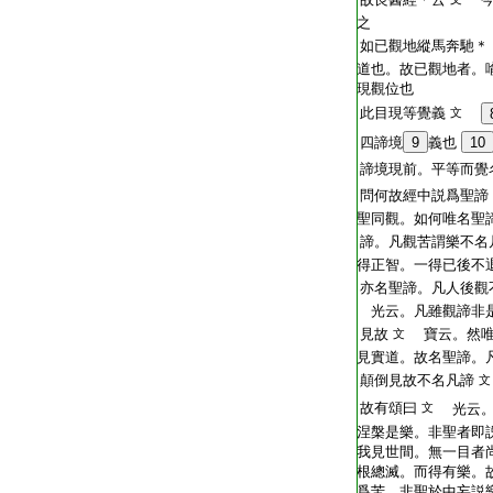
之
如已觀地縱馬奔馳＊
道也。故已觀地者。
現觀位也
此目現等覺義
文
四諦境
9
義也
10
諦境現前。平等而覺
問何故經中説爲聖諦
聖同觀。如何唯名聖
諦。凡觀苦謂樂不名
得正智。一得已後不
亦名聖諦。凡人後觀
光云。凡雖觀諦非是
見故
寶云。然唯
文
見實道。故名聖諦。
顛倒見故不名凡諦
文
故有頌曰
文
光云。
涅槃是樂。非聖者即
我見世間。無一目者
根總滅。而得有樂。
爲苦。非聖於中妄説