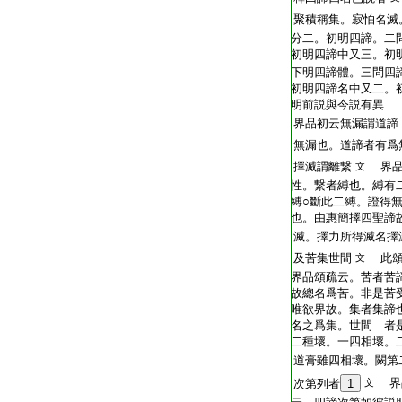
聚積稱集。寂怕名滅
分二。初明四諦。二
初明四諦中又三。初
下明四諦體。三問四
初明四諦名中又二。
明前説與今説有異
界品初云無漏謂道諦
無漏也。道諦者有爲
擇滅謂離繋
界品
文
性。繋者縛也。縛有
縛○斷此二縛。證得
也。由惠簡擇四聖諦
滅。擇力所得滅名擇
及苦集世間
此頌
文
界品頌疏云。苦者苦
故總名爲苦。非是苦
唯欲界故。集者集諦
名之爲集。世間 者
二種壞。一四相壞。
道膏雖四相壞。闕第
界
次第列者
1
文