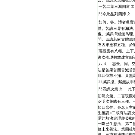
云。四諦次第如彼説
一苦二集三滅四道
文
問今此品列四諦
文
如何。答。諦者眞實
體。苦諦三界有漏法
也。滅諦擇滅無爲理
問。四諦若依實體應
依因果應有五種。於
現觀應有八種。上下
復次依現觀故建立四
八
惠云。同。空
文
法是苦果苦因苦滅苦
非四位故不攝。又無
非滅諦攝。漏無故非
問四諦次第
此下
文
初明次第。二言現觀
泛明次第略有三種。
如四念住。身念人主
生後説○二或有法説
謂此無決定理趣發動
一斷已生惡法。第二
修未來善法。第四後
説。三或有法隨現觀