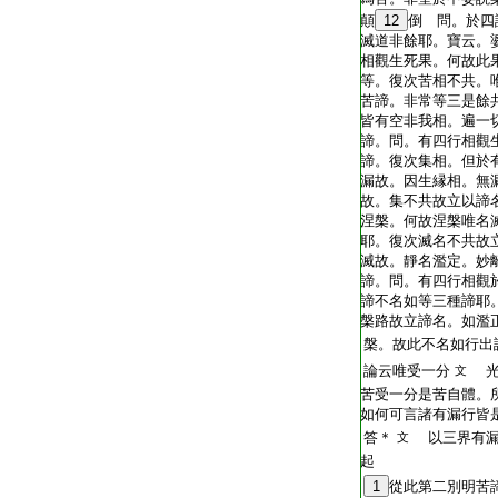
顛
12
倒 問。於四
滅道非餘耶。寶云。
相觀生死果。何故此
等。復次苦相不共。
苦諦。非常等三是餘
皆有空非我相。遍一
諦。問。有四行相觀
諦。復次集相。但於
漏故。因生縁相。無
故。集不共故立以諦
涅槃。何故涅槃唯名
耶。復次滅名不共故
滅故。靜名濫定。妙
諦。問。有四行相觀
諦不名如等三種諦耶。
槃路故立諦名。如濫正
槃。故此不名如行出
論云唯受一分
光
文
苦受一分是苦自體。
如何可言諸有漏行皆
答＊
以三界有漏
文
起
1
從此第二別明苦