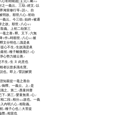
八心初劫能超
1
心
屬
ニ
スル
付之一義云。三劫
經文
以
ノ
ノ
界淹留修行等
説
。自
ト
テ
被明故。順世八心
初劫
ハ
一義云。今三劫
始終
被通
ノ
ヲ
擧之故。順世
八心
ノ
ヨリ
意取義。上初二劫第三
一毫之善
釋。又下
六無
ト
ノ
降
作
時順世
八心
被
ヲ
ル
ノ
ヨリ
釋文分明也△識是眞
菩提心不生
生故識是眞
ノ
如最初
種子離微塵計
心
ノ
ノ
淨心勢力雖云善
ノ
是不生
生
此意也
文
ノ
相者以曾多識名寶。
説也。即上
譬説解寶
ノ
證知親從一毫之善自
御釋。一義云。上
是
ノ
ノ
便識之。第二
愚童持齋
ノ
已下
第三
嬰童無畏
心
ハ
ノ
ノ
ノ
釋相二段
相分
故也。一義
ニ
ルル
外入内明八心
相取義。
ノ
初
種子心也△大菩提
ノ
輪際
相當也
ニ