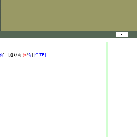
有
] [返り点:
無
/
有
]
[CITE]