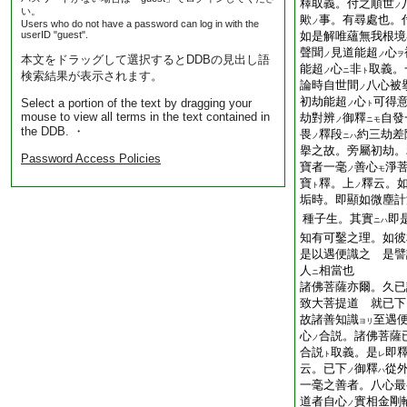
釋取義。付之順世
ノ
い。
歟
事。有尋處也。
ノ
Users who do not have a password can log in with the
userID "guest".
如是解唯蘊無我根境
聲聞
見道能超
心
ノ
ノ
ヲ
本文をドラッグして選択するとDDBの見出し語
能超
心
非
取義。
ノ
ニ
ト
検索結果が表示されます。
論時自世間
八心被
ノ
初劫能超
心
可得
Select a portion of the text by dragging your
ノ
ト
mouse to view all terms in the text contained in
劫對辨
御釋
自發
ノ
ニモ
the DDB. ・
畏
釋段
約三劫差
ノ
ニハ
擧之故。旁屬初劫。
Password Access Policies
寶者一毫
善心
淨
ノ
モ
寶
釋。上
釋云。
ト
ノ
垢時。即顯如微塵計
種子生。其實
即
ニハ
知有可鑿之理。如彼
是以遇便識之 是譬
人
相當也
ニ
諸佛菩薩亦爾。久已
致大菩提道 就已下
故諸善知識
至遇
ヨリ
心
合説。諸佛菩薩
ノ
合説
取義。是
即
ト
レ
云。已下
御釋
從
ノ
ハ
一毫之善者。八心最
道者自心
實相金剛
ノ