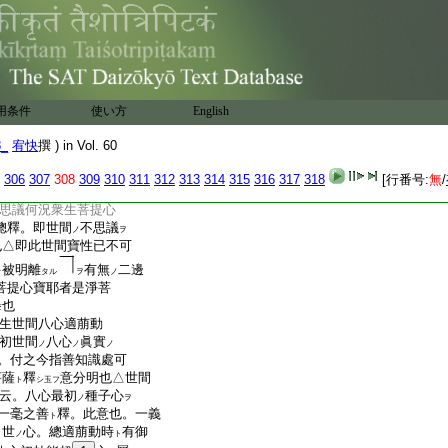
2
終
第七十
下半五日
用条件
使い方
English
來至
三劫寶珠
譬
マテハ
ノ
畢。已下合説
釋
初至我
ノ
ノ
8_
宥快
撰 ) in Vol. 60
付
可有了簡。此一段
ニ
テ
ノ
別釋
。後雖巧拙難易
下
總
ン
ノ
ハ
306
307
308
309
310
311
312
313
314
315
316
317
318
[行番号:
無
/
兩節分明也
思議何況衆生菩提心
總釋。即世間
不思議
ノ
ヲ
也△即此世間寶性已不可
多被明離
有無
二邊
タル
ヲ
ノ
菩提心寶耶者是淨菩
擧也
生世間八心適萠動
初世間
八心
眞實
ノ
ノ
ノ
。付之今指善知識處可
菩薩
釋
意分明也△世間
ト
シ玉フ
云。八心最初
種子心
ノ
ヲ
一毫之善
釋。此意也。一義
ト
出世
心。總適萠動時
有御
ノ
ト