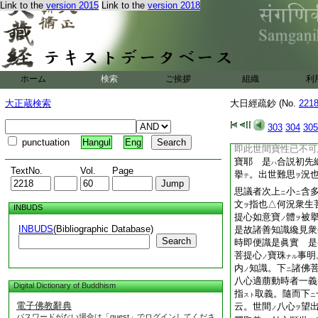
Link to the
version 2015
Link to the
version 2018
大日經疏第二末鈔
大日經疏第二末鈔卷
ホーム
検索
ご挨拶
組織
利
即此世間寶性等 上
説
釋
終先度了簡
ノ
ノ
大正蔵検索
大日經疏鈔 (No.
221
今悉開衍也一段
文
ノ
文。初巧拙
二行
ノ
ヲ
303
304
305
獲寶無異
義
明。
ノ
ヲ
punctuation
Hangul
Eng
即此世間寶性已不可
寶耶 是
合説初先
ハ
TextNo.
Vol.
Page
擧
。出世難思
況
テ
ヲ
思議者次上
小
含
ニ
ニ
文
指也△何況衆生
ヲ
INBUDS
提心如意寶
體
被
ノ
ヲ
INBUDS
(Bibliographic Database)
是故諸善知識纔見衆
Search
時即便識是眞實 是
菩提心
寶珠
事明
ノ
ナル
内
知識。下
諸佛
ノ
ニ
八心適萠動時者一義
Digital Dictionary of Buddhism
指
取義。隨而下
スト
ニ
電子佛教辭典
云。世間
八心
望
ノ
ヲ
パスワードがない場合は「guest」でログインしてくださ