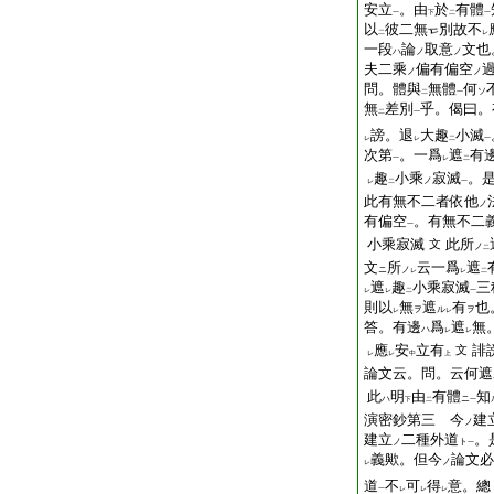
安立
。由
於
有體
一
下
二
一
以
彼二無
別故不
二
レ
一段
論
取意
文也
ハ
ノ
ノ
夫二乘
偏有偏空
ノ
ノ
問。體與
無體
何
ソ
二
一
無
差別
乎。偈曰。
二
一
謗。退
大趣
小滅
レ
レ
二
一
次第
。一爲
遮
有
一
レ
二
趣
小乘
寂滅
。
ノ
レ
二
一
此有無不二者依他
ノ
有偏空
。有無不二
一
小乘寂滅
此所
文
ノ
二
文
所
云一爲
遮
ニ
ノ
レ
レ
二
遮
趣
小乘寂滅
三
レ
レ
二
一
則以
無
遮
有
也
ヲ
ル
ヲ
レ
レ
答。有邊
爲
遮
無
ハ
レ
レ
應
安
立有
誹
文
レ
レ
中
上
論文云。問。云何遮
此
明
由
有體
知
ハ
ニ
下
二
一
演密鈔第三 今
建
ノ
建立
二種外道
。
ノ
ト
一
義歟。但今
論文必
ノ
レ
道
不
可
得
意。總
一
レ
レ
レ