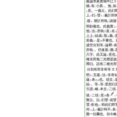
嚴論求眞實偈中已下
雖
有
小異
。無
加
レ
二
一
レ
意。一義云。此幻
レ
上
幻
譬
遍計所
ノ
ハ
ト
二
蘊
變計所執
諸蘊
ト
ノ
一
明鈔義也。此義實
ニ
他
法
所執
直
名
ノ
ハ
ヲ
ニ
二
上上
結成
取
義
ノ
ト
ル
ノ
前義
是
不審也。
ノ
モ
一
虚空分別等
論釋
ノ
ハ
所執
。仍進退
難
ニ
一
レ
六字。此又論
意也
ノ
種光而無二光體是故
釋曰。説有二種光而
分別有而非有等
文
明
五蘊
法
非有
ス
ノ
ノ
二
蘊
表
也。頌文
ト
スル
ノ
始
。等
等
受想行
ハ
一
二
引證
略
本文
二頌
ハ
ノ
二
彼
二頌
意
表
ノ
ノ
ヲ
二
難云。以
幻譬
或譬
二
一
譬
依他
時此幻即
ニ
二
一
何
上
遍計時不
表
ソ
ノ
レ
難一往爾也。但今略