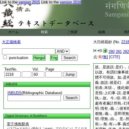
大日經疏第二
3
末
Link to the
version 2015
Link to the
version 2018
大日經疏第二末鈔卷
又偈云是事彼處有等
ホーム
検索
ご挨拶
組織
利
至
即得眞實性義也
二
一
觀顯現故
付
一段
大正蔵検索
大日經疏鈔 (No.
221
一
二
一
初
明
遍計所執
相
ニ
ノ
二
依他
相
。後彼偈又
280
281
282
ノ
一
由
。三節分明也
点:
有
/
無
]
[CITE]
punctuation
Hangul
Eng
一
又偈云。是事彼處有
故。是故説
是幻
。
二
一
TextNo.
Vol.
Page
以故。有謂幻像事彼
體不可得故。如
是
レ
義
故説
彼是幻
INBUDS
一
二
一
初表
本頌
。後此偈
二
一
INBUDS
(Bibliographic Database)
意指
上幻事
説
是
二
一
二
Search
執
故。今
頌
明
ニ
ノ
ハ
一
二
處有者遍計所執
幻
ノ
明
情有
義
△彼有
ノ
二
一
都無
義
。是即理無
ノ
一
Digital Dictionary of Buddhism
明
理無
由
。意
ノ
ハ
二
一
電子佛教辭典
前
無
有
事
義
ニハ
ナル
二
一
パスワードがない場合は「guest」でログインしてくださ