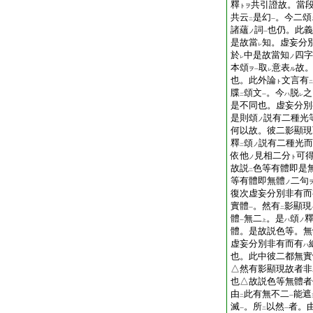
釋
共引證故。當
トヲ
共云
是幻
。今二頌
二
一
諸蘊
詞
也仍。此義
ノ
一
是故當
知。虚妄分
レ
於
中是故當知
四字
ノ
レ
本頌
取
意表
故
ヲ
ル
一
レ
也。此外論
文言有
ト
二
牒
頌文
。今
脱
之
ハ
二
一
レ
是不同也。虚妄分別
是則頌
説有二種光
ノ
何以故。彼二影顯現
釋
頌
説有二種光而
ノ
二
依他
見相二分
可
ノ
ト
故説
色等有體即是
二
等有體即無體
二句
ノ
復次虚妄分別非有而
實體
。然有
影顯現
一
二
體
無二
。是
頌
ハ
ノ
一
上
體。是故説色等。無
虚妄分別非有而有
ハ
也。此中彼二都無實
△然有影顯現故者非
也△故説色等無體者
由
此有無不二
能遮
二
一
滅
。所
以然
者。
一
二
一