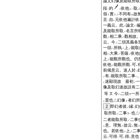
論文幻像及能取所取
段
約
依他
取
ニ
一
二
一
レ
假
實
不同有
故
ト
トノ
ル
言
自
元依他遍計依
一
レ
一義云。此
論文
ノ
ハ
及能取所取
名言所
ノ
觀
相二乘
觀相故
ノ
ノ
云。今
二頌其義各
ノ
一頌
所執
上
能取
ハ
ノ
ノ
相
大乘
菩薩
依他
ハ
ノ
ノ
上
能觀所觀也。仍
ノ
依他
能觀所觀
可
ノ
一
レ
前偈意云。迷人於
二
有
能取所取二事
レ
二
一
迷顯現故 最初
一
ノ
レ
像及取幻迷故説有二
等
今
二頌
一所
文
ハ
ヲ
置也△幻像
者幻所
ト
レ
2
即幻者彼
縁
幻
ノ
二
取所取
二事
也△
ノ
ヲ
一
二者能取所取
二事
ノ
意。理無
故云
無
ノ
レ
レ
也。若依他
上
二
ノ
ノ
云
可得
可
得
意也
二
一
レ
レ