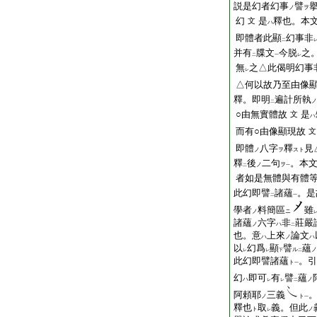
説是幻者幻事
譬
ノ
ヲ
幻
是
釋也。本
文
ハ
即體者此顯
幻事非
二
并有
牒文
今脱
之
二
一
レ
無
之△此偈明幻事
レ
△何以故乃至由像
釋。即明
遍計所執
ノ
二
○由無實體故
是
文
ハ
而有○由像顯現故
文
即體
八字
釋
見
ノ
ヲ
スト
釋
後
二句
。本
ノ
ヲ
二
一
者如是無體與有體
此幻即譬
諸蘊
。是
二
一
學者
料簡區
雖
ノ
ニ
諸蘊
六字
非
莊嚴
ノ
ハ
二
也。意
上來
論文
ハ
ノ
ハ
以
幻爲
顯
譬
蘊
ル
ノ
レ
レ
下
二
此幻即譬諸蘊
。引
ト
一
幻
即可
有
譬
蘊
ハ
ノ
レ
レ
二
阿頼耶
三義
ノ
ト
一
釋也
取
義。但此
ト
ノ
レ