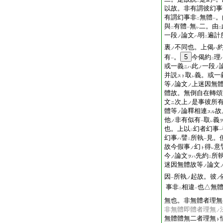
二
一
以故。非有謂彼幻事
有謂幻事非
無體
。
二
一
與
有體
無
二。由
二
一
レ
二
一段
論文
明
遍計
ノ
ハ
二
裏
不同也。上偈
ノ
ハ
有
。
5
今偈約
理
一
二
或一義
此
一段
ニハ
ノ
ノ
并説
取
義。或一
スト
レ
等
論文
上迷因無
ノ
ノ
體故。無倒自在轉頌
文
次上
是事彼所
ニ
ノ
體等
論釋相連
故
ノ
スル
他
非有似有
取
義
ノ
一
レ
也。上以
幻者幻事
二
一
幻事
譬
所執
見。
ハ
二
一
故今假事
幻
得
意
ノ
ト
レ
今
論文
先約
所
ノ
ヲハ
二
迷因無體故等
論文
ノ
因
所執
起故。彼
ノ
ノ
一
事非
相違
也△無
二
一
無也。非無體者理無
非無體即體者理無
ノ
無體體無二者理無
ト