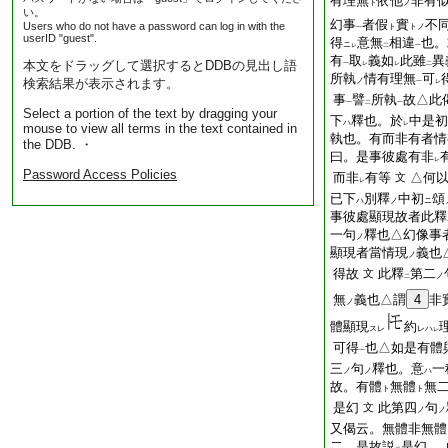
有理無
依他
非有
ト
ノ
い。
幻事
者假
實
不
Users who do not have a password can log in with the
ト
トノ
一
userID "guest".
得
意無
相違
也。
ニ
レ
二
一
有
取
義如
此雖
異
本文をドラッグして選択するとDDBの見出し語
一
レ
レ
二
所執
情有理無
可
検索結果が表示されます。
ノ
一
レ
事
譬
所執
故△此
一
二
一
Select a portion of the text by dragging your
下
釋也。於
中是初
ハ
レ
mouse to view all terms in the text contained in
執也。有而非有者情
the DDB. ・
曰。是事彼處有非
レ
Password Access Policies
而非
有等
△何以
文
レ
已下
別釋
中初
頌
ハ
ノ
ニ
事彼處顯現故者此釋
一句
釋也△幻像事
ノ
顯現者當情現
義也
ノ
得故
此釋
第二
文
ノ
二
無
義也△謂
4
非
ノ
體顯現
約
スレ
レハ
レ
可得
也△如是有體
一
三
句
釋也。意
一
ノ
ノ
ハ
故。有體
無體
無
ト
ト
是幻
此第四
句
文
ノ
ノ
又偈云。無體非無體
二。是故説
是幻
。