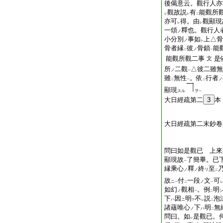
後偈意云。觀行人亦
觀故説
有
能觀所
レ
レ
二
亦可
得。由
觀顯現
レ
レ
一頌
釋也。觀行人
ノ
小分別
事如
上△骨
ノ
レ
骨者縁
彼
骨鎖
能
ノ
二
一
能觀所觀二事
是
文
所
二觀
△彼二雖無
ノ
一
雖
無性
。依
行者
ノ
二
一
二
顯現
スル
ヲ
一
大日經疏第二
3
本
大日經疏第二末鈔卷
問曰如是觀已 上來
顯現故
了簡畢。已
一
縁乘心
釋
終
至
ノ
ノ
リ
二
故
付
一段
文
可
ニ
ノ
一
二
一
レ
如幻
觀相
。例
明
ノ
一
二
下
因
明
不
説
泡
ハ
ニ
下
レ
二
諸蘊唯心
下
明
無
ノ
ハ
二
問曰。如
是觀已。
レ