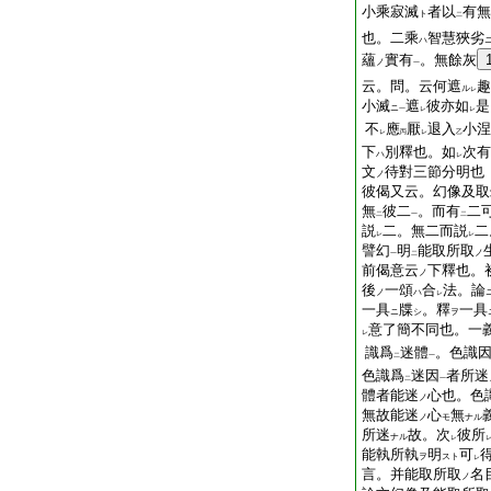
小乘寂滅
者以
有無
ト
二
也。二乘
智慧狹劣
ハ
蘊
實有
。無餘灰
ノ
一
云。問。云何遮
趣
ル
レ
小滅
遮
彼亦如
是
ニ
一
レ
レ
不
應
厭
退入
小涅
レ
丙
レ
乙
下
別釋也。如
次有
ハ
レ
文
待對三節分明也
ノ
彼偈又云。幻像及取
無
彼二
。而有
二
二
一
二
説
二。無二而説
二
レ
レ
譬幻
明
能取所取
ノ
一
二
前偈意云
下釋也。
ノ
後
一頌
合
法。論
ノ
ハ
レ
一具
牒
。釋
一具
ニ
シ
ヲ
意了簡不同也。一
レ
識爲
迷體
。色識
二
一
色識爲
迷因
者所迷
二
一
體者能迷
心也。色
ノ
無故能迷
心
無
ノ
モ
ナル
所迷
故。次
彼所
ナル
レ
能執所執
明
可
ヲ
スト
レ
言。并能取所取
名
ノ