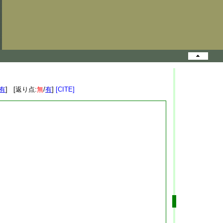
有
] [返り点:
無
/
有
]
[CITE]