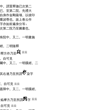
中。謂置釋迦已次第二
已。至第二院。先禮大
自身作金剛薩埵。以彼印
重諸尊也。故上卷云作
字亦如前遍身分等
ト
次第二院乃至圖畫也。
殊院中。又二。一明畫施
經。二明隨釋
云云
帝釋方作乃至
。自可見
屬中。又二。一明牒經。二
其右邊乃至所謂
染字
釋。自可見
云云
蓋障中。又二。一明牒經。
云云
依焔摩方乃至所謂
字
。自可見
云云