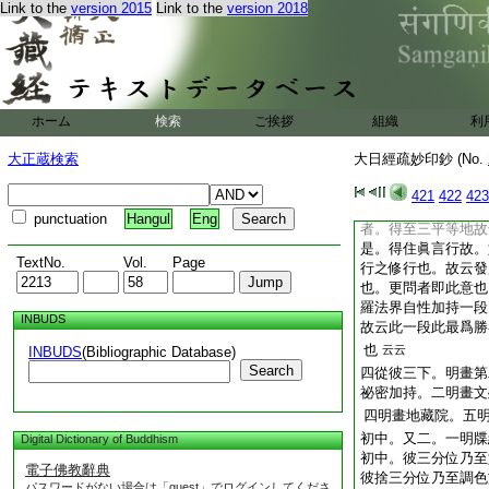
Link to the
version 2015
Link to the
version 2018
已。然後結彼印誦彼
故。曼荼羅并己身。
二無別也。以如此等
荼羅外境。令荼吉尼
徳與中胎藏無二無別
觀也乃至以此加持住
ホーム
検索
ご挨拶
組織
利
云。想阿字定外院也
作中台已。直向第三
大正蔵検索
大日經疏妙印鈔 (No.
者。是治定本云發菩
此發趣含多種義門。
421
422
423
義。言發如實菩提心
punctuation
Hangul
Eng
者。得至三平等地故
是。得住眞言行故。
TextNo.
Vol.
Page
行之修行也。故云發
也。更問者即此意也
羅法界自性加持一段
INBUDS
故云此一段此最爲勝
也
云云
INBUDS
(Bibliographic Database)
Search
四從彼三下。明畫第
祕密加持。二明畫文
四明畫地藏院。五
初中。又二。一明牒
Digital Dictionary of Buddhism
初中。彼三分位乃至
電子佛教辭典
彼捨三分位乃至調色
パスワードがない場合は「guest」でログインしてくださ