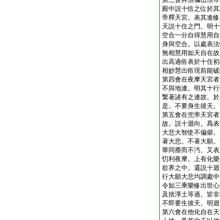
殿中説十信之位於其
帝釋天宮。表其進修
天説十住之門。明十
空合一分自得慧用自
身與空合。以處表法
無相慧用如天自在故
出高過俗表於十住初
相妙慧出俗現前能破
第四會在夜摩天宮者
不與地連。明其十行
繋著諸有之連故。於
是。不要身生彼天。
第五會在兜率天宮者
故。説十迴向。爲表
大悲大智使不偏僻。
著大悲。不著大願。
華同塵而不汚。又表
忉利夜摩。上有化樂
欲界之中。還説十迴
行大願大悲均調處中
令如三乘樂修出世心
及捨淨土等過。皆非
不即要生彼天。明迴
第六會在他化自在天