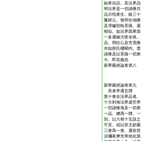
如來自説。及法界品
明法界是一切諸佛共
品示悟衆生。餘三十
鬘經云。無明住地佛
及淨穢別執菩薩。還
相似。如法界因果當
一多通融方便全殊。
品。明信心及究竟佛
亦如慈氏樓閣内。普
諸佛及以菩薩一切衆
今。即其義也
新華嚴經論卷第八
新華嚴經論卷第九
長者李通玄撰
第十會在法界品者。
十方刹海法界虚空界
一切諸佛海及一切衆
一品。總爲一體。一
別。以六相十玄該之
可見。或以世主妙嚴
三會爲一會。通前世
須彌夜摩兜率他化第