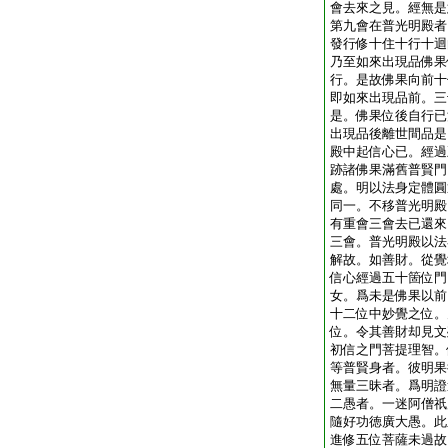
會去來之見。經無是
第九會在普光明殿者
發行修十住十行十迴
乃至如來出現品佛果
行。是故佛果向前十
即如來出現品前。三
是。佛果位後自行已
出現品後離世間品是
殿中起信心已。經過
跡諸佛果滿舊普賢門
處。明以法身定體圓
同一。不移普光明殿
有重會三會去已還來
三會。普光明殿以法
解故。如善財。從覺
信心經過五十箇位門
女。爲未是佛果以前
十二位中妙覺之位。
位。令其善財却見文
初信之門菩提理智。
等普賢身者。彼明果
無量三昧者。爲明證
二愚者。一迷阿僧祇
隨好功徳廣大愚。此
進修五位菩薩未過故