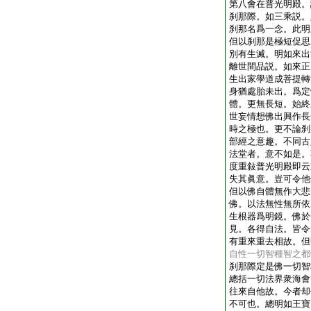
第八會在普光明殿。
刹那際。如三乘説。
刹那名爲一念。此明
但以刹那是極短促思
別有生滅。明如來出
離世間品説。如來正
生出家學道成菩提轉
身猶處胎未出。爲定
體。更無長短。始終
世妄情想佛出興作長
時之極也。更不論刹
部經之意趣。不同古
法堂者。意不如是。
度重敍普光明殿即云
失其眞意。豈可令他
但以佛自體無作大悲
佛。以法無性無所依
生根器爲明鏡。佛於
見。各得自法。皆令
有重來重去相故。但
自性一切智種智之都
刹那際定是佛一切智
總括一切法界衆海會
往來自他故。今者却
不可也。總明如王寶