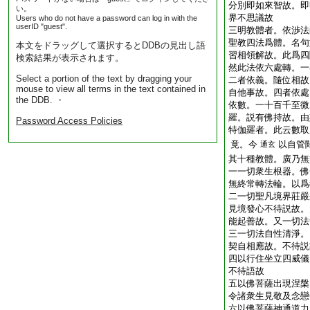
分別即如來智故。即
い。
界不思議故
Users who do not have a password can log in with the
userID "guest".
三明教體者。依渉法
聖教四法爲體。名句
本文をドラッグして選択するとDDBの見出し語
習相領解故。此爲四
検索結果が表示されます。
然此法依六處轉。一
Select a portion of the text by dragging your
二者依義。隨位相故
mouse to view all terms in the text contained in
自他事故。四者依處
the DDB. ・
依數。一十百千至微
羅。説有佛持故。由
Password Access Policies
特伽羅者。此云數取
竟。今
以自管
通玄
其十種教體。廣乃無
一一切衆生根器。佛
無終常轉法輪。以爲
二一切聖凡境界莊嚴
見境發心不待説故。
能起善故。又一切法
三一切法自性清淨。
契自相應故。不待説
四以行住坐立四威儀
不待語故
五以佛菩薩出現涅槃
令諸衆生見敬及念戀
六以佛菩薩神通道力