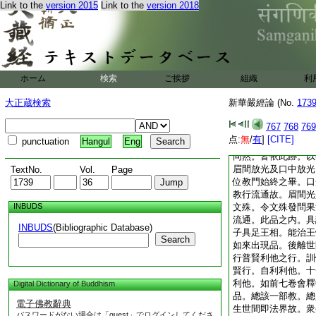
光令文殊師利賢首等
Link to the
version 2015
Link to the
version 2018
十住十行十迴向十地
法。從現相品至如來
等覺位中一會。在第
未足。通取其數有三
品經。至其如來出現
ホーム
検索
ご挨拶
組織
利
末故。如來出現品示
因果滿故。即以眉間
大正蔵検索
新華嚴經論 (No.
173
普賢口。令此二人體
殊爲法界體。普賢爲
767
768
769
或文殊爲因。普賢爲
点:
無
/
有
]
[CITE]
punctuation
Hangul
Eng
一部經。常以此二人
同然。皆依此跡。以
眉間放光及口中放光
TextNo.
Vol.
Page
位教門始終之畢。口
教行流通故。眉間光
INBUDS
文殊。令文殊發問果
流通。此品之内。具
INBUDS
(Bibliographic Database)
子具足王相。能治王
Search
如來出現品。後離世
行普賢利他之行。訓
賢行。自利利他。十
利他。如前七卷會釋
Digital Dictionary of Buddhism
品。總該一部教。總
電子佛教辭典
生世間即法界故。衆
パスワードがない場合は「guest」でログインしてくださ