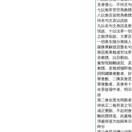
見者發心。不待文句
七以無常苦空爲教體
八以無言寂然爲教體
待名句文及以語故
九以名句文身語及衆
現故。十以法界一切
之能淨垢故。大要言
一切衆生隨分善根人
薩佛乘解脱涅槃名句
善惡業果報虚空法界
非教體。以目觀知。
薫智現能離諸惡。及
教體。若無煩惱即無
四明總陳會數者。於
擧會數。二陳其會意
擧會數者。其會有十
在菩提場中者。明示
故
第二會在普光明殿者
得依正二報所居之宅
成正覺顯。不起初會
離此體得道。此處報
淨處得道方始歸來示
時分
第三會昇須彌山頂帝