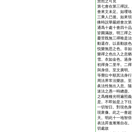
慧照之可見
第七會在第三禪説。
會來文未足。如瓔珞
三乘人已後。如來領
佛時説華嚴經會次第
通爲十處十會四十品
皆圓滿故。明三禪之
憂苦既無三禪唯是法
動還存。以喜動故色
悦樂無思之色。非如
樂禪之色出入之息猶
雪。衣如金色。過身
初禪身二里半。二禪
與身倍。至文廣明。
等覺位中順其法身行
周法界常法樂故。至
眞法性無出入息。隨
迷法之愚一時總盡。
之爲種種光明遍照義
是。不即如是上下往
一切智日。對現色身
現衆像。此之一會超
天。明此十一地智倍
表法昇進漸漸自在。
切處故