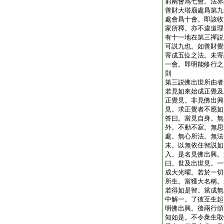
前兩會爲七會。法界
善財大塔廟處爲第九
處會爲十會。即該收
家所釋。亦不違道理
有十一地在第三禪説
可説九也。如善財覺
寄成五位之法。未寄
一會。即明能修行之
則
第三説佛出世所由者
若見如來始成正覺及
正覺見。非見佛出興
見。求正覺者不應如
答曰。當見自身。無
外。不動不寂。無思
處。無心所法。無法
末。以無依住智説如
入。是名見佛出興。
曰。世及出世見。一
成大光曜。若於一切
所生。當獲大名稱。
若得如是智。當成無
中解一。了彼互生起
明佛出興。後兩行頌
知如是。不令衆生取