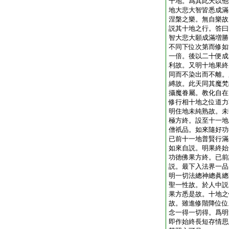
十地。爲其此天以他
地大悲大智皆悉成滿
涅槃之樂。無自樂故
説其十地之行。答曰
智大悲大願成滿増勝
不同下位次第而修如
一倍。後以二十便成
利故。又明十地果終
同而不染出而不離。
縛故。此天同其魔梵
攝魔眷屬。教化自在
修行相十地之位道力
明住地未純熟故。未
極方終。設至十一地
僧祇品。如來隨好功
已前十一地普賢行滿
如來自説。明果終始
功徳佛果方終。已前
説。最下入法界一品
明一切法總神總眞總
聖一性故。於人中説
果方悉是故。十地之
故。雖進修階降位位
念一得一切得。爲明
即作始終長短存情思