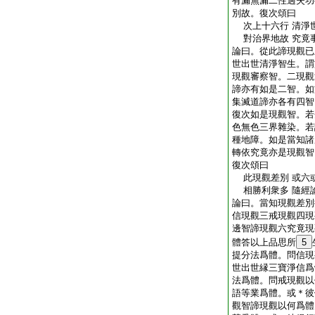
有漏無漏二性過失功
別故。復次頌曰
次上十六行 清淨
對治界地故 究竟
論曰。從此諦現觀已
世出世清淨智生。謂
現觀審察智。二現觀
諦亦有如是二智。如
集滅道諦亦各有四智
復次如是現觀智。若
色無色三界雜染。若
種地障。如是當知諸
轉依究竟亦是現觀智
復次頌曰
此現觀差別 或六
相勝利衆多 隨經
論曰。當知現觀差別
信現觀三戒現觀四現
邊智諦現觀六究竟現
體答以上品思所
5
提分法爲體。問信現
世出世縁三寶淨信爲
法爲體。問戒現觀以
語等業爲體。或＊彼
觀智諦現觀以何爲體