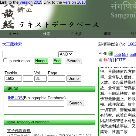
Link to the
version 2015
Link to the
version 2018
聖諦等。復次如前所
二。謂聲聞菩薩轉依
聲聞有二種 趣寂
依止變化身 趣無
諸聲聞轉依 厭
2
菩薩方便修 無二
ホーム
検索
ご挨拶
組織
利
不住生滅故 諸佛
大正蔵検索
顯揚聖教論 (No.
利樂諸有情 不思
160
論曰。聲聞轉依當知
556
557
558
趣菩提。問聲聞無學
点:
無
/
有
]
[CITE]
耨多羅三藐三菩提。
punctuation
Hangul
Eng
提非業報身又聲聞轉
得。菩薩轉依以方便
TextNo.
Vol.
Page
得。云何以方便修。
大故。發起最勝勤精
故。云何無二智爲依
INBUDS
滅。不顧流轉故。顧
INBUDS
(Bibliographic Database)
佛智最勝無上。所以
Search
轉。或住寂滅。故非
一切有情。善能成滿
有情智。或唯自利或
因故諸佛智慧不可思
Digital Dictionary of Buddhism
切衆生利益事故。又
電子佛教辭典
槃等。性無二故
パスワードがない場合は「guest」でログインしてくださ