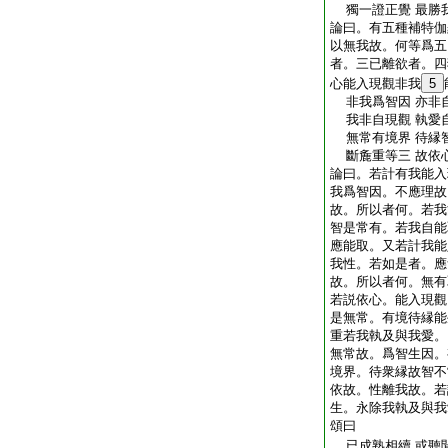
獨一證正覺 最勝
論曰。有五種補特伽
以無我故。何等爲五
者。三已離欲者。四
心能入現觀非我
5
非我爲智因 亦非
我非自現觀 執愛
無常有境界 待縁
斷麁重等三 故依
論曰。若計有我能入
我爲智因。不應理故
故。所以者何。若我
智是常有。若我自能
應能取。又若計我能
我性。若如是者。應
故。所以者何。無有
若説依心。能入現觀
是無常。有境待縁能
重若我執及與我愛。
無常故。爲智生因。
境界。待衆縁故智不
依故。性離我故。若
生。永除我執及與我
頌曰
已成熟相續 或聽