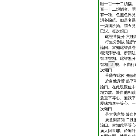
斷一百一十二煩惱。
百一十二煩惱者。謂
有十種。色無色界見
謂各除瞋。如是名爲
十煩惱所攝。謂五見
已説。復次頌曰
此證菩提分 六種
行無分別故 隨所
論曰。當知此智眞證
種清淨智相。所謂法
智道智相。此智無分
智相
3
貌。不由行
次頌曰
菩薩在此位 先修
於自他身苦 起平
論曰。在此現觀位中
糧力故。於自他相續
麁重平等心。無我平
愛味精進平等心。一
次頌曰
是大我意樂 於自
廣意樂當知 二性
論曰。當知此平等心
廣大阿世耶。於遍計