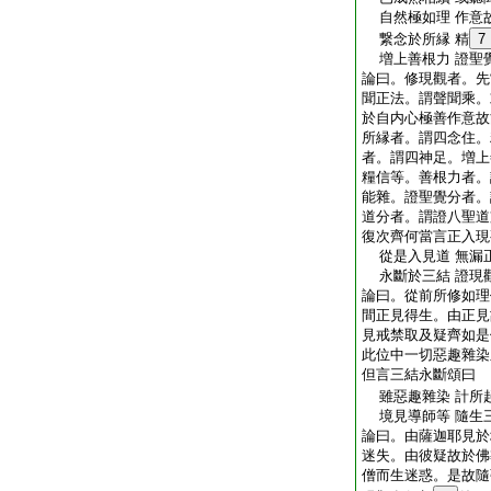
自然極如理 作意
繋念於所縁 精
7
増上善根力 證聖
論曰。修現觀者。先
聞正法。謂聲聞乘。
於自内心極善作意故
所縁者。謂四念住。
者。謂四神足。増上
糧信等。善根力者。
能雜。證聖覺分者。
道分者。謂證八聖道
復次齊何當言正入現
從是入見道 無漏
永斷於三結 證現
論曰。從前所修如理
間正見得生。由正見
見戒禁取及疑齊如是
此位中一切惡趣雜染
但言三結永斷頌曰
雖惡趣雜染 計所
境見導師等 隨生
論曰。由薩迦耶見於
迷失。由彼疑故於佛
僧而生迷惑。是故隨