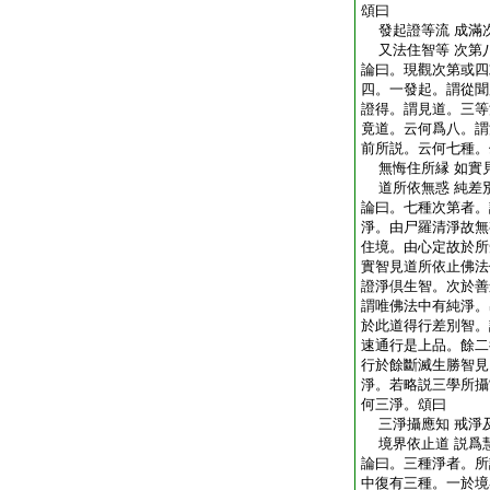
頌曰
發起證等流 成滿
又法住智等 次第
論曰。現觀次第或四
四。一發起。謂從聞
證得。謂見道。三等
竟道。云何爲八。謂
前所説。云何七種。
無悔住所縁 如實
道所依無惑 純差
論曰。七種次第者。
淨。由尸羅清淨故無
住境。由心定故於所
實智見道所依止佛法
證淨倶生智。次於善
謂唯佛法中有純淨。
於此道得行差別智。
速通行是上品。餘二
行於餘斷滅生勝智見
淨。若略説三學所攝
何三淨。頌曰
三淨攝應知 戒淨
境界依止道 説爲
論曰。三種淨者。所
中復有三種。一於境