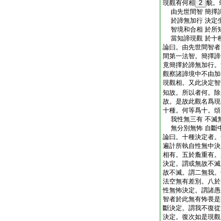
現觀有何相
2
貌。
由先世間智 簡擇
於諦無加行 決定
智境和合相 於所
當知諦現觀 於十
論曰。由先世間智者
間第一法智。簡擇諦
竟簡擇於諦無加行。
觀察諸諦境中不由加
現觀相。又此決定智
知故。所以者何。除
故。是故此觀名爲現
十種。何等爲十。頌
我性無三有 不滅
無分別無怖 自斷
論曰。十種決定者。
遍計所執自性無中決
相有。五於麁重有。
決定。謂或無故不滅
故不滅。謂二無我。
法空無有差別。八於
性無怖決定。謂諸愚
智者於此無有怖畏是
斷決定。謂我不復從
決定。復次如是現觀