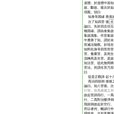
道體。於道體中當知
故。斷故。復次於如
現觀。頌曰
知身等因縁 善達
次了知四苦 復
4
論曰。先於四念住位
種因縁。謂由食集故
集故識集。作意集故
中應善了知。謂於未
世滅法隨觀。於現在
知即此身等四苦所苦
苦。麁重苦。及死生
流轉死及生苦。是故
知法苦。從此無間將
苦法。所謂生苦乃至
曰
從是正觀諦 起十
爲治四顛倒 後後
論曰。知八苦後。次
行智。前爲後後之所
故起苦諦四行。一爲
行。二爲對治樂淨倒
我顛倒故起於空行。
所以者何。離諸行外
我性故。次於常樂淨