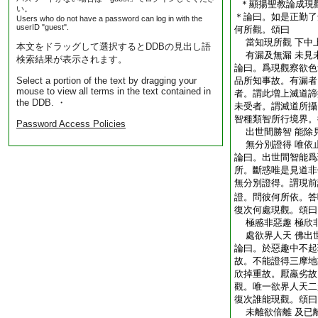
＊顯揚聖教論成現
い。
＊論曰。如是正勤了
Users who do not have a password can log in with the
userID "guest".
何所觀。頌曰
當知現所觀 下中
本文をドラッグして選択するとDDBの見出し語
有漏及無漏 未見
検索結果が表示されます。
論曰。爲現觀察欲色
Select a portion of the text by dragging your
品所知事故。有漏者
mouse to view all terms in the text contained in
者。謂此増上滅道諦
the DDB. ・
未受者。謂滅道所攝
智種類智所行境界。
Password Access Policies
出世間勝智 能除
無分別證得 唯依
論曰。出世間智能爲
所。斷惑唯是見道非
無分別證得。謂現前
證。問彼何所依。答
復次何處現觀。頌曰
極慼非惡趣 極欣
處欲界人天 佛出
論曰。於惡趣中不起
故。不能證得三摩地
欣掉重故。厭羸劣故
觀。唯一欲界人天二
復次誰能現觀。頌曰
未離欲倍離 及已