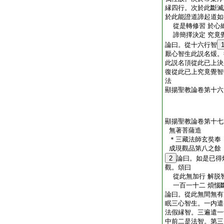
縁四行。次於此斷滅
於此能證道諦起道如
從是轉修習 於心
諦簡擇決定 究竟
論曰。從十六行智
厭心智生此説名煖。
此説名頂從此已上決
復從此已上究竟覺智
法
顯揚聖教論卷第十六
顯揚聖教論卷第十七
無著菩薩造
＊三藏法師玄奘
成現觀品第八之餘
2
論曰。如是已得
觀。頌曰
從此無加行 解脱
一百一十二 煩惱
論曰。從此無間無有
眠三心智生。一内遣
法假縁智。三遍遣一
中前二是法智。第三