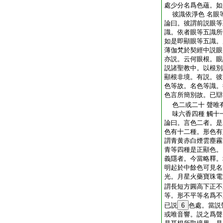
處少分名爲色蘊。如
彼識依淨色 名眼
論曰。彼謂前説眼等
識。依者眼等五識所
如是即顯眼等五識。
薄伽梵於契經中説眼
亦説。云何眼根。眼
説諸聖教中。以根別
顯根非境。有説。彼
色等故。名色等識。
色言所簡別故。已辯
色二或二十 聲唯
味六香四種 觸十
論曰。言色二者。是
色有十二種。形色有
謂青黄赤白煙雲塵霧
青等四種是正顯色。
義隱者。今當略釋。
明起於中餘色可見名
光。月星火藥寶珠電
謂長短方圓高下正不
等。形不平等名爲不
已説
6
色處。當説
或唯音響。説之爲聲