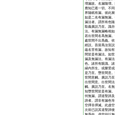
増漏故。名漏隨増。
應知已遮一切。不同
界隨眠有漏。彼此展
如是二名有漏無漏。
漏法者。謂所有色隨
取義廣説乃至。識亦
法。有漏無漏略相如
若出世間名爲無漏。
處世間不出爲義。依
經説。吾當爲汝宣説
蘊名苦有漏。故知有
間皆是有漏法。如世
漏及無漏法。有漏法
色。諸所有眼識。諸
縁内所生。或樂受或
是乃至。墮世間意。
世間意觸。廣説乃至
出世間意。出世間法
觸。廣説乃至。名無
知墮世間皆是有漏。
何無漏。謂道聖諦及
諦者。謂非有漏色等
空擇非擇滅。此虚空
次前已説其道聖諦後
無爲中。虚空但以無