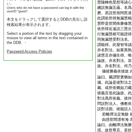
慧隨轉色受想等諸心
い。
總説無漏五蘊。名爲
Users who do not have a password can log in with the
userID "guest".
磨。若説世俗阿毘達
此謂前所得無漏慧根
本文をドラッグして選択するとDDBの見出し語
慧即是世間殊勝修慧
検索結果が表示されます。
依所得近遠説三慧次
Select a portion of the text by dragging your
行無漏慧根可能證得
mouse to view all terms in the text contained in
同無漏慧受對法名。
the DDB. ・
謂能得。此發智等諸
亦名對法。如業異熟
Password Access Policies
諸慧言亦攝生得。唯
論故。亦名對法。豈
故。亦名對法。何乃
攝彼勝義依彼故 
論曰。藏謂堅實猶如
攝。此論是彼對法之
藏。或所依猶如刀藏
彼義言造此論故。此
對法爲所依義。彼何
問説對法人。佛教依
説對法因。彼能説人
若離擇法定無餘 
由惑世間漂有海 
論曰。由離擇法無勝
惑。故世尊言。若於