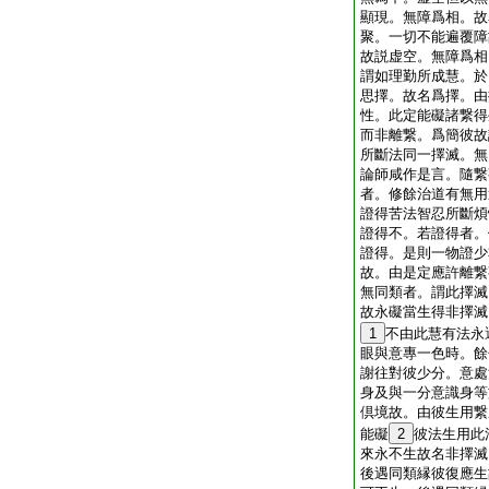
顯現。無障爲相。故
聚。一切不能遍覆障
故説虚空。無障爲相
謂如理勤所成慧。於
思擇。故名爲擇。由
性。此定能礙諸繋得
而非離繋。爲簡彼故
所斷法同一擇滅。無
論師咸作是言。隨繋
者。修餘治道有無用
證得苦法智忍所斷煩
證得不。若證得者。
證得。是則一物證少
故。由是定應許離繋
無同類者。謂此擇滅
故永礙當生得非擇滅
1
不由此慧有法永
眼與意專一色時。餘
謝往對彼少分。意處
身及與一分意識身等
倶境故。由彼生用繋
能礙
2
彼法生用此
來永不生故名非擇滅
後遇同類縁彼復應生