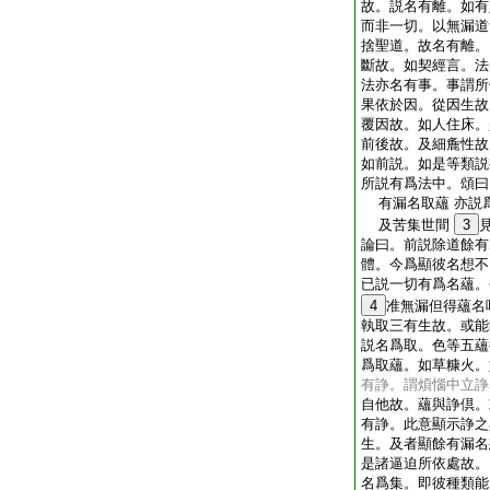
故。説名有離。如有
而非一切。以無漏道
捨聖道。故名有離。
斷故。如契經言。法
法亦名有事。事謂所
果依於因。從因生故
覆因故。如人住床。
前後故。及細麁性故
如前説。如是等類説
所説有爲法中。頌曰
有漏名取蘊 亦説
及苦集世間
3
論曰。前説除道餘有
體。今爲顯彼名想不
已説一切有爲名蘊。
4
准無漏但得蘊名
執取三有生故。或能
説名爲取。色等五蘊
爲取蘊。如草糠火。
有諍。謂煩惱中立諍
自他故。蘊與諍倶。
有諍。此意顯示諍之
生。及者顯餘有漏名
是諸逼迫所依處故。
名爲集。即彼種類能