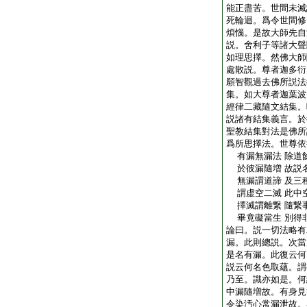
能正盡苦。世間未滅
死輪迴。爲令世間修
煩惱。是故大師先自
説。舍利子等諸大聲
如理思擇。然佛大師
處散説。尊者迦多衍
願智觀過去佛所説法
集。如大尊者迦葉波
經律二藏隨文結集。
説諸有結集義言。於
聖教結集對法是佛所
爲所思擇法。世尊依
有漏無漏法 除道
於彼漏隨増 故説
無漏謂道諦 及三
謂虚空二滅 此中
擇滅謂離繋 隨繋
畢竟礙當生 別得
論曰。説一切法略有
漏。此則總説。次當
是名有漏。此復云何
説云何名色取蘊。謂
乃至。識亦如是。何
中漏隨増故。有身見
令染汚心常漏泄故。