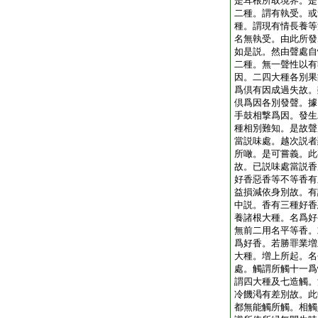
是耳根所取境界。是
二種。謂有執受。或
種。謂現有情長養等
名無執受。由此所發
如是説。然由聲處自
二種。無一聲性以有
因。二四大種各別果
爲倶有因成過失故。
倶爲因各別發聲。據
手鼓相撃爲因。發生
種相別難知。是故聲
當説味處。越次説者
所噉。是可嘗義。此
故。已説味處當説香
好香惡香等不等香有
益損減依身別故。有
中説。香有三種好香
養諸根大種。名爲好
無前二用名平等香。
爲好香。若勝罪業増
大種。増上所起。名
處。觸謂所觸十一爲
謂四大種及七造觸。
冷饑渇有差別故。此
都無能觸所觸。相觸