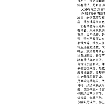
可不生。後遇同類縁
餘有爲法。是名有漏
又諸有爲法 謂色
亦世路言依 有離
論曰。老病死等災横
蘊。爲別戒等故言色
一切有爲色等五蘊具
有爲者。衆縁聚集共
有爲。如所燒薪。是
類。雖永不起而説有
名世路等。彼復云何
等五蘊生滅法故。未
轉故。或爲無常所呑
法衆縁闕故。雖復不
諸有爲法亦名言依。
言遠近所託名依。即
依義言復依名。是故
義具攝五蘊。故契經
由比善釋品類足論。
是因義無爲無果。故
可得。謂語依義説名
義。無語依故不名言
但闕語故不名言依。
倶起義。無爲不然。
永離即是涅槃。得已