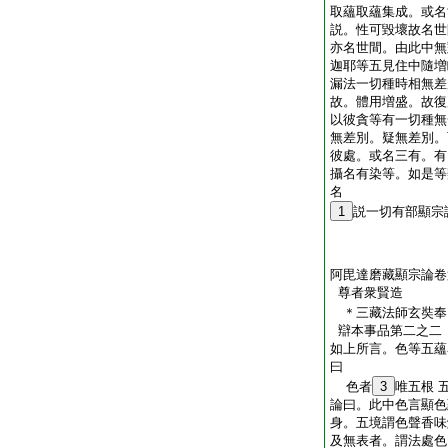
取蘊取蘊集成。或名
説。性可毀壞故名世
亦名世間。由此中無
迦耶等五見住中隨増
漏法一切種時相無差
故。體用増盛。故復
以彼貪等有一切種無
無差別。疑無差別。
彼處。或名三有。有
攝名有染等。如是等
名
1
説一切有部顯宗
阿毘達磨藏顯宗論卷
尊者衆賢造
＊三藏法師玄
辯本事品第二之二
如上所言。色等五蘊
曰
色者
3
唯五根 
論曰。此中色言顯色
身。五境謂色聲香味
及無表者。謂法處色